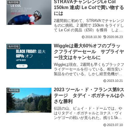
STRAVAチャンレンジLe Col
海外情報
150km 達成! Le Colで買い物する
には
2週間前に初めて、STRAVAでチャレンジ
ものに挑戦。2 週間で 150km をライドし
て Le Col の賞品（£50）を獲得 しよう
というチャレンジでした。残り1日前に達
2018.10.30
2020.06.23
成完了でございます。チャレンジのトッ
プの記録はLe Col 150...
Wiggleは最大60%オフのブラッ
海外情報
クフライデーセール サプライヤ
ー注文はキャンセルに
Wiggleは現在、2週間も早くもブラックフ
ライデーセールを行っている。相当安い
製品をのせている。しかし経営危機が迫
ってくる中であらたな情報が出てきてい
2023.10.21
る。Wiggleは相当追い込まれているよう
だ。セールを早めるブラックフライデー
2023 ツール・ド・フランス第9ス
海外情報
セールの対...
テージ タデイ・ポガチャルは小
さな勝利
伝説の山、ピュイ・ド・ドームでは、や
はりタデイ・ポガチャルとヨナス・ヴィ
ンゲゴーの戦いが見られた。残り1.5km
から加速したタデイ・ポガチャルは、ヨ
2023.07.10
ナス・ヴィンゲゴーに対してリードを広