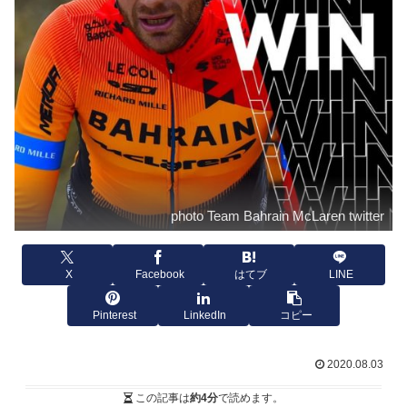
photo Team Bahrain McLaren twitter
X
Facebook
はてブ
LINE
Pinterest
LinkedIn
コピー
2020.08.03
この記事は
約4分
で読めます。