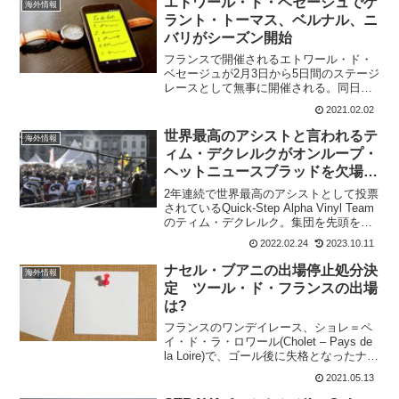
エトワール・ド・ベセージュでゲ
海外情報
ラント・トーマス、ベルナル、ニ
バリがシーズン開始
フランスで開催されるエトワール・ド・
ベセージュが2月3日から5日間のステージ
レースとして無事に開催される。同日程
で開催される予定だったボルタ・ア・
2021.02.02
ラ・コムニタ・バレンシアナは延期。ボ
ルタ・ア・ラ・コムニタ・バレンシアナ
世界最高のアシストと言われるテ
海外情報
に出場予定だった、エガ...
ィム・デクレルクがオンループ・
ヘットニュースブラッドを欠場す
る理由とは
2年連続で世界最高のアシストとして投票
されているQuick-Step Alpha Vinyl Team
のティム・デクレルク。集団を先頭を引
く姿は、どんなレースでも定番だけど、
2022.02.24
2023.10.11
ティム・デクレルクはオンループ・ヘッ
トニュースブラッドのスタートリ...
ナセル・ブアニの出場停止処分決
海外情報
定 ツール・ド・フランスの出場
は?
フランスのワンデイレース、ショレ＝ペ
イ・ド・ラ・ロワール(Cholet – Pays de
la Loire)で、ゴール後に失格となったナセ
ル・ブアニ(Team Arkéa Samsic)。この
2021.05.13
レースで、フェンス際に追い込まれたジ
ェイク・ス...