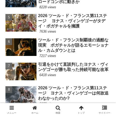
ロードコンポに動きか
8228 views
2026 ツール・ド・フランス第11ステ
ージ ヨナス・ヴィンゲゴーがタデ
イ・ポガチャルを擁護
7636 views
ツール・ド・フランス制覇後の過酷な
現実 ポガチャルが語るエモーショナ
ル・カムダウンとは
7217 views
引退をかけて直談判したヨナス・ヴィ
ンゲゴーが勝ち取った持続可能な改革
6418 views
2026 ツール・ド・フランス第11ステ
ージ ヨナス・ヴィンゲゴーは何故追
わなかったのか?
6189 views
2026 ツール・ド・フランス第18ステ
メニュー
ホーム
検索
トップ
サイドバー