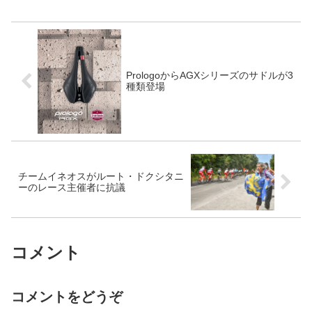
げていく。ただ、ヨナス・ヴィンゲゴー
も粘りを見せ、ゴール...
PrologoからAGXシリーズのサドルが3
種類登場
チームイネオスがルート・ドクシタニ
ーのレース主催者に抗議
コメント
コメントをどうぞ