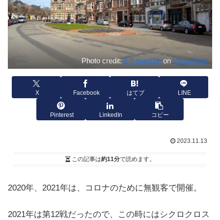
Photo credit:
Erf-goed.be
on
VisualHunt
X
Facebook
はてブ
LINE
Pinterest
LinkedIn
コピー
2023.11.13
この記事は
約11分
で読めます。
2020年、2021年は、コロナのために無観客で開催。
2021年は第12戦だったので、この時にはシクロクロス