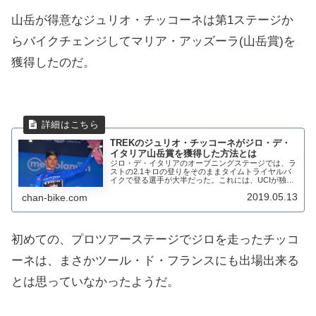
山岳が得意なジュリオ・チッコーネは第1ステージか
らバイクチェンジしてマリア・アッズーラ(山岳賞)を
獲得したのだ。
TREKのジュリオ・チッコーネがジロ・デ・
イタリア山岳賞を獲得した方法とは
ジロ・デ・イタリアのオーブニングステージでは、ラ
ストの2.1キロの登りをそのままタイムトライヤルバ
イクで登る選手が大半だった。これには、UCIが独自
にバイク交換をする場所を指定したことも理由の一
2019.05.13
chan-bike.com
つ。 場所の指定 サンルーカの麓の鋭角右コーナ...
初めての、プロツアーステージでジロを走ったチッコ
ーネは、まさかツール・ド・フランスにも出場出来る
とは思っていなかったようだ。