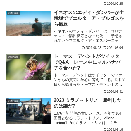
も移籍させるようだ。Sunbwebには、ロ
2020.07.28
マン・バルデが移籍してくるようだが、
二人も総合候補を放出して帳尻があうの
イネオスのエディ・ダンバーが土
海外情報
だろうか?ウ...
壇場でブエルタ・ア・ブルゴスか
ら撤退
イネオスのエディ・ダンバーは、コロナ
テストで陽性反応となった為に、予想さ
れていたブエルタ・ア・エスパーニャの
デビューは帳消しになりそうだ。 東京オ
2021.08.03
2021.08.04
リンピックのロードレースでアイルラン
ド代表として走っていたエディ・ダンバ
トーマス・デヘントがツイッター
海外情報
ーはブエルタ・ア・ブル...
でQ&A レース中にマルハナバ
チを食べた?
トーマス・デヘントはツイッターでファ
ンからの質問に熱心に答えている。3月27
日から始まったトーマス・デヘントの
Q&Aは今も続いていて、次々と質問に答
2020.03.31
えている。読んでみると日本のファンか
らの質問にも答えてくれている。ただ、3
2023 ミラノ～トリノ 勝利した
海外情報
月27日だけで、何...
のは誰だ?
1876年初開催の古いレース。今年で104
回目となるミラノ～トリノ。Milano -
Torino(1.Pro)ミラノ～トリノは、ミラノ
～サンレモの準備レースとして、この時
2023.03.16