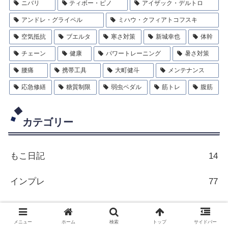
ニバリ
ティボー・ピノ
アイザック・デルトロ
アンドレ・グライペル
ミハウ・クフィアトコフスキ
空気抵抗
ブエルタ
寒さ対策
新城幸也
体幹
チェーン
健康
パワートレーニング
暑さ対策
腰痛
携帯工具
大町健斗
メンテナンス
応急修繕
糖質制限
弱虫ペダル
筋トレ
腹筋
カテゴリー
もこ日記
14
インプレ
77
チーム朝練その他
180
メニュー
ホーム
検索
トップ
サイドバー