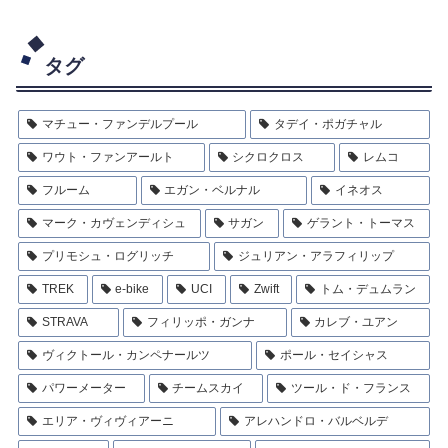
タグ
マチュー・ファンデルプール
タデイ・ポガチャル
ワウト・ファンアールト
シクロクロス
レムコ
フルーム
エガン・ベルナル
イネオス
マーク・カヴェンディシュ
サガン
ゲラント・トーマス
プリモシュ・ログリッチ
ジュリアン・アラフィリップ
TREK
e-bike
UCI
Zwift
トム・デュムラン
STRAVA
フィリッポ・ガンナ
カレブ・ユアン
ヴィクトール・カンペナールツ
ポール・セイシャス
パワーメーター
チームスカイ
ツール・ド・フランス
エリア・ヴィヴィアーニ
アレハンドロ・バルベルデ