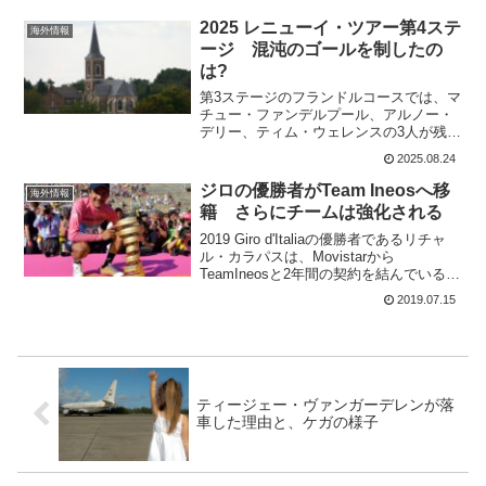
期に開催される。過去の優勝者は 2022
マーク・カヴェンディシ...
2025 レニューイ・ツアー第4ステ
海外情報
ージ 混沌のゴールを制したの
は?
第3ステージのフランドルコースでは、マ
チュー・ファンデルプール、アルノー・
デリー、ティム・ウェレンスの3人が残
る。ゴールではアルノー・デリーが驚異
2025.08.24
的に粘ってステージ2位。総合トップにた
った。第4ステージ リームスト～ビルゼ
ジロの優勝者がTeam Ineosへ移
海外情報
ン・ホーゼルト ...
籍 さらにチームは強化される
2019 Giro d'Italiaの優勝者であるリチャ
ル・カラパスは、Movistarから
TeamIneosと2年間の契約を結んでいると
ニュースが流れた。リチャル・カラパス
2019.07.15
は、今シーズンのGiro d'Italiaで最大の勝
利を収めた。G...
ティージェー・ヴァンガーデレンが落
車した理由と、ケガの様子