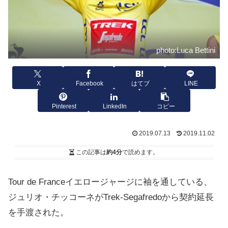
photo:Luca Bettini
X
Facebook
はてブ
LINE
Pinterest
LinkedIn
コピー
2019.07.13
2019.11.02
この記事は
約4分
で読めます。
Tour de Franceイエロージャージに袖を通している、
ジュリオ・チッコーネがTrek-Segafredoから契約延長
を手渡された。