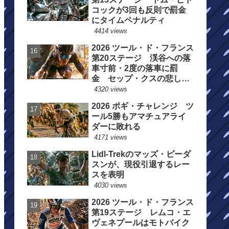
コックが3回も反則で罰金
にタイムペナルティ
4414 views
2026 ツール・ド・フランス
第20ステージ 渓谷への落
車寸前・2度の落車に罰
金 セップ・クスの悲しい
一日
4320 views
2026 ポギ・チャレンジ ツ
ール5勝もアマチュアライ
ダーに敗れる
4171 views
Lidl-Trekのマッズ・ピーダ
スンが、現役引退するレー
スを表明
4030 views
2026 ツール・ド・フランス
第19ステージ レムコ・エ
ヴェネプールはモトバイク