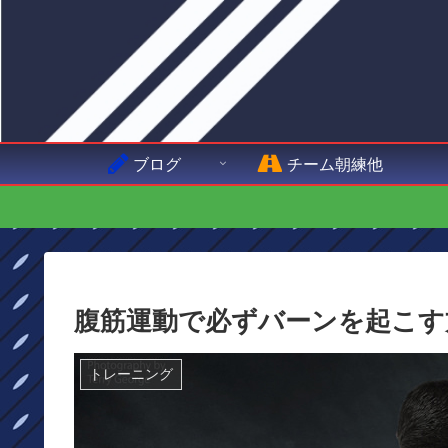
ブログ
チーム朝練他
腹筋運動で必ずバーンを起こす
トレーニング