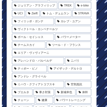
ジュリアン・アラフィリップ
TREK
e-bike
UCI
Zwift
トム・デュムラン
STRAVA
フィリッポ・ガンナ
カレブ・ユアン
ヴィクトール・カンペナールツ
ポール・セイシャス
パワーメーター
チームスカイ
ツール・ド・フランス
エリア・ヴィヴィアーニ
アレハンドロ・バルベルデ
ニバリ
ティボー・ピノ
アイザック・デルトロ
アンドレ・グライペル
ミハウ・クフィアトコフスキ
空気抵抗
ブエルタ
寒さ対策
新城幸也
体幹
チェーン
健康
パワートレーニング