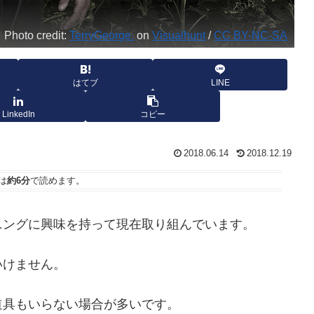
Photo credit:
TerryGeorge.
on
Visualhunt
/
CC BY-NC-SA
はてブ
LINE
LinkedIn
コピー
2018.06.14
2018.12.19
は
約6分
で読めます。
ニングに興味を持って現在取り組んでいます。
いけません。
道具もいらない場合が多いです。