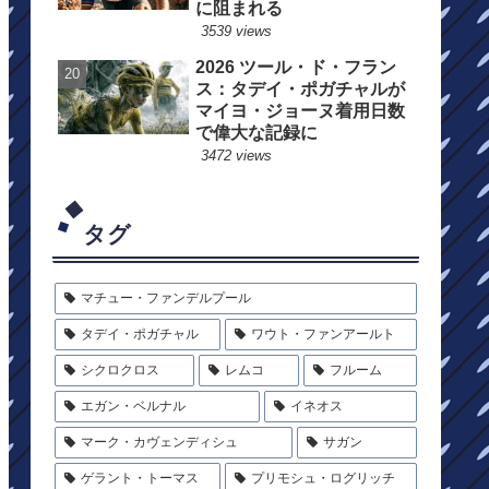
に阻まれる
3539 views
2026 ツール・ド・フラン
ス：タデイ・ポガチャルが
マイヨ・ジョーヌ着用日数
で偉大な記録に
3472 views
タグ
マチュー・ファンデルプール
タデイ・ポガチャル
ワウト・ファンアールト
シクロクロス
レムコ
フルーム
エガン・ベルナル
イネオス
マーク・カヴェンディシュ
サガン
ゲラント・トーマス
プリモシュ・ログリッチ