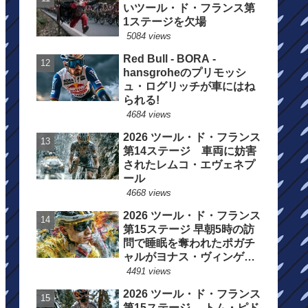
いツール・ド・フランス第
1ステージを欠場
5084 views
Red Bull - BORA -
hansgroheのプリモッシ
ュ・ログリッチが車にはね
られる!
4684 views
2026 ツール・ド・フランス
第14ステージ 車両に妨害
されたレムコ・エヴェネプ
ール
4668 views
2026 ツール・ド・フランス
第15ステージ 早朝5時の訪
問で睡眠を奪われたポガチ
ャルがヨナス・ヴィンゲゴ
ーの離脱を惜しむ
4491 views
2026 ツール・ド・フランス
第15ステージ トム・ピド