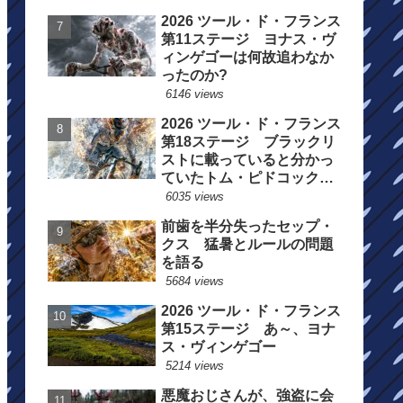
2026 ツール・ド・フランス
第11ステージ ヨナス・ヴ
ィンゲゴーは何故追わなか
ったのか?
6146 views
2026 ツール・ド・フランス
第18ステージ ブラックリ
ストに載っていると分かっ
ていたトム・ピドコックは
総合順位死守に
6035 views
前歯を半分失ったセップ・
クス 猛暑とルールの問題
を語る
5684 views
2026 ツール・ド・フランス
第15ステージ あ～、ヨナ
ス・ヴィンゲゴー
5214 views
悪魔おじさんが、強盗に会