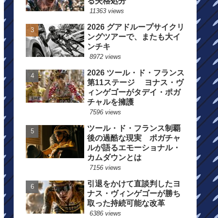
る失格処分
11363 views
2026 グアドループサイクリ
ングツアーで、またも大イ
ンチキ
8972 views
2026 ツール・ド・フランス
第11ステージ ヨナス・ヴ
ィンゲゴーがタデイ・ポガ
チャルを擁護
7596 views
ツール・ド・フランス制覇
後の過酷な現実 ポガチャ
ルが語るエモーショナル・
カムダウンとは
7156 views
引退をかけて直談判したヨ
ナス・ヴィンゲゴーが勝ち
取った持続可能な改革
6386 views