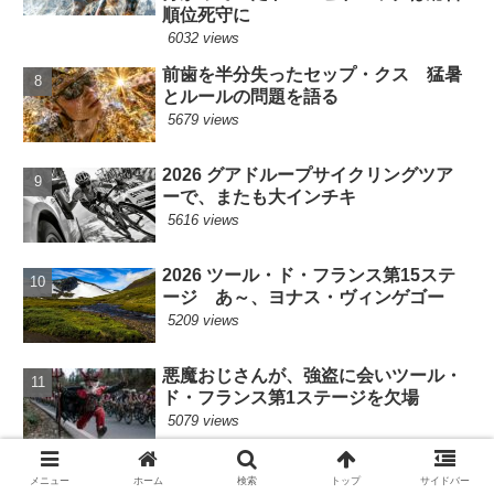
順位死守に
6032 views
前歯を半分失ったセップ・クス 猛暑
とルールの問題を語る
5679 views
2026 グアドループサイクリングツア
ーで、またも大インチキ
5616 views
2026 ツール・ド・フランス第15ステ
ージ あ～、ヨナス・ヴィンゲゴー
5209 views
悪魔おじさんが、強盗に会いツール・
ド・フランス第1ステージを欠場
5079 views
Red Bull - BORA - hansgroheのプリ
メニュー
ホーム
検索
トップ
サイドバー