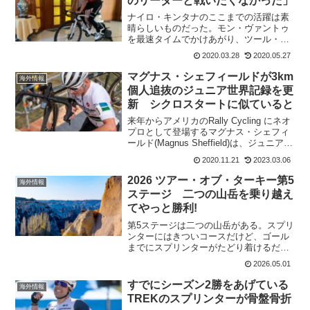
のリーダーと戦いたくなかった」
ナイロ・キンタナのここまでの活躍は素
晴らしいものだった。モン・ヴァントゥ
を最速タイムでかけあがり、ツール・
ド・ラ・プロヴァンス第3ステージで初勝
2020.03.28
2020.05.27
利。ツール・デュ・オー・ヴァルでも、
ティボー・ピノやロマン・バルデ、リッ
マグナス・シェフィールドが3km
海外情報
チー・ポートを破ってステ...
個人追抜のジュニア世界記録を更
新 シクロスタートに似ていると
来年からアメリカのRally Cycling にネオ
プロとして登場するマグナス・シェフィ
ールド(Magnus Sheffield)は、ジュニアの
3km個人追抜で世界記録を更新。コロラ
2020.11.21
2023.03.06
ド州のオリンピックトレーニングセンタ
ーで、3分6秒447の...
2026 ツアー・オブ・ターキー第5
海外情報
ステージ 二つの山岳を乗り越え
てやっと勝利!
第5ステージは二つの山岳がある。スプリ
ンターにはきついコースだけど、ゴール
までにスプリンターがたどり着けるだろ
うか。ここではクライマーが動き出しそ
2026.05.01
うだ。第5ステージ パタラ～ケメル
180.7km6%近い登りなので、スプリンタ
すでにシーズン2勝をあげている
海外情報
ーにはきつい...
TREKのスプリンターが骨盤骨折