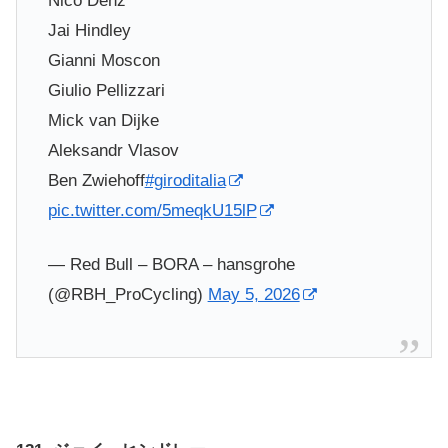
Nico Denz
Jai Hindley
Gianni Moscon
Giulio Pellizzari
Mick van Dijke
Aleksandr Vlasov
Ben Zwiehoff
#giroditalia
pic.twitter.com/5meqkU15lP
— Red Bull – BORA – hansgrohe
(@RBH_ProCycling)
May 5, 2026