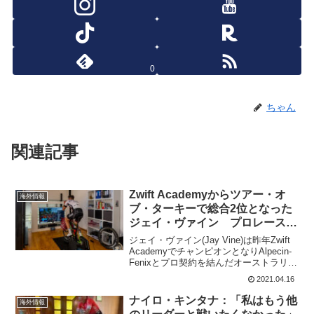
0
ちゃん
関連記事
Zwift Academyからツアー・オ
海外情報
ブ・ターキーで総合2位となった
ジェイ・ヴァイン プロレースは
初めて
ジェイ・ヴァイン(Jay Vine)は昨年Zwift
AcademyでチャンピオンとなりAlpecin-
Fenixとプロ契約を結んだオーストラリア
の25歳。ジェイ・ヴァインは、チームの
2021.04.16
メンバーと顔を合わせたのは1週間前。な
んと欧州に渡って初...
ナイロ・キンタナ：「私はもう他
海外情報