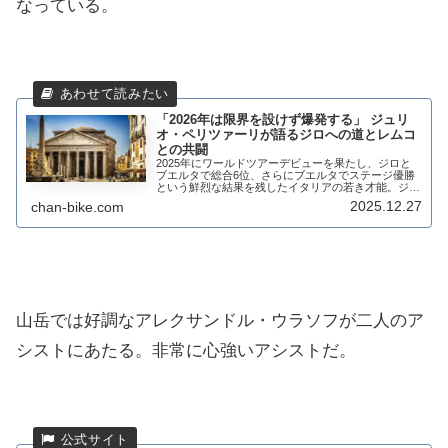
なっている。
「2026年は限界を設けず爆発する」 ジュリ
オ・ペリツァーリが語るジロへの道とレムコ
との共闘
2025年にワールドツアーデビューを果たし、ジロと
ブエルタで総合6位、さらにブエルタでステージ優勝
という鮮烈な結果を残したイタリアの若き才能。ジュ
リオ・ペリツァーリは、レムコ・エヴェネプールが移
2025.12.27
chan-bike.com
籍してくるために自分のために走ることができるん...
山岳では好調なアレクサンドル・ウラソフが二人のア
シストにあたる。非常に心強いアシストだ。