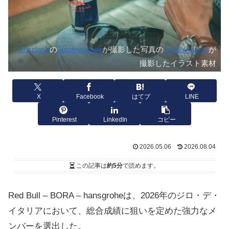
Unsplash
の
Jusdevoyage
が撮影した写真の
Jusdevoyage
が
撮影したイラスト素材
X
Facebook
はてブ
LINE
Pinterest
LinkedIn
コピー
2026.05.06
2026.08.04
この記事は
約5分
で読めます。
Red Bull – BORA – hansgroheは、2026年のジロ・デ・
イタリアにおいて、総合成績に狙いを定めた強力なメ
ンバーを選出した。