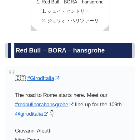
Red Bull – BORA – hansgrohe
ジェイ・ヒンドリー
ジュリオ・ペリツァーリ
Red Bull – BORA – hansgrohe
🇮🇹
#GirodItalia
The road to Rome starts here. Meet our
#redbullborahansgrohe
line-up for the 109th
@giroditalia
👇
Giovanni Aleotti