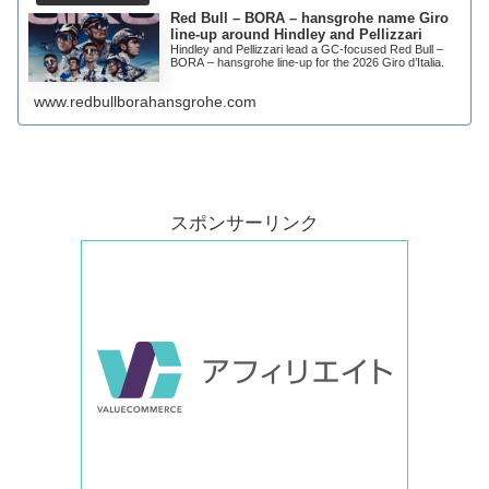
Red Bull – BORA – hansgrohe name Giro
line-up around Hindley and Pellizzari
Hindley and Pellizzari lead a GC-focused Red Bull –
BORA – hansgrohe line-up for the 2026 Giro d’Italia.
www.redbullborahansgrohe.com
スポンサーリンク