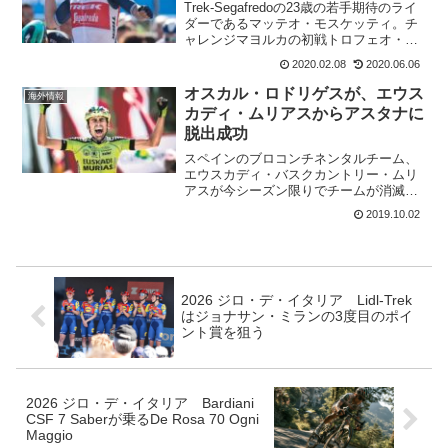
Trek-Segafredoの23歳の若手期待のライ
ダーであるマッテオ・モスケッティ。チ
ャレンジマヨルカの初戦トロフェオ・フ
ェラニチ〜セス・サリーナス〜カンポ
2020.02.08
2020.06.06
ス〜プレラスで嬉しい復活勝利を飾った
のは、つい先日。なんと、マッテオ・モ
オスカル・ロドリゲスが、エウス
海外情報
スケッティ...
カディ・ムリアスからアスタナに
脱出成功
スペインのブロコンチネンタルチーム、
エウスカディ・バスクカントリー・ムリ
アスが今シーズン限りでチームが消滅す
ることが発表されたのは2日前。チーム消
2019.10.02
滅をうけて20名いる選手の中から、第1号
の脱出に成功した選手が現れた。2018年
のブエルタ・ア...
2026 ジロ・デ・イタリア Lidl-Trek
はジョナサン・ミランの3度目のポイ
ント賞を狙う
2026 ジロ・デ・イタリア Bardiani
CSF 7 Saberが乗るDe Rosa 70 Ogni
Maggio