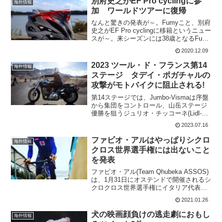
別府史之がEF Pro cyclingに参
海外情報
加 ワールドツアーに復帰
なんと驚きの発表が～。Fumyこと、別府
史之がEF Pro cyclingに移籍というニュー
スが～。来シーズンには38歳となるFumy
がワールドツアーに復帰というのは凄い
2020.12.09
ことだ。1年契約 この投稿をInstagram
で見る ...
2023 ツール・ド・フランス第14
海外情報
ステージ タデイ・ポガチャルの
攻撃がモトバイクに阻止される!
第14ステージでは、Jumbo-Vismaは序盤
から集団をコントロール、山岳ステージ
優勝を狙うジュリオ・チッコーネ(Lidl-
Trek)、マイケル・ウッズ(Israel - Premier
2023.07.16
Tech)の逃げを封印する。そして、超級山
岳ジュー...
ファビオ・アルはやっぱりシクロ
海外情報
クロス世界選手権には出ないこと
を発表
ファビオ・アル(Team Qhubeka ASSOS)
は、1月31日にオステンドで開催されるシ
クロクロス世界選手権にイタリア代表と
して出場することを表明していた。イタ
2021.01.26
リアのシクロクロス代表チームと一緒に
トレーニングもしており、やる気満々だ
犬の映画顔負けの逃走劇におもし
海外情報
っ...