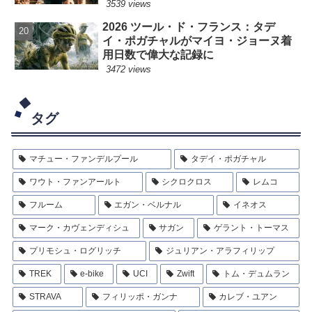
3539 views
2026 ツール・ド・フランス：タデ
イ・ポガチャルがマイヨ・ジョーヌ着
用日数で偉大な記録に
3472 views
タグ
マチュー・ファンデルプール
タデイ・ポガチャル
ワウト・ファンアールト
シクロクロス
レムコ
フルーム
エガン・ベルナル
イネオス
マーク・カヴェンディシュ
サガン
ゲラント・トーマス
プリモシュ・ログリッチ
ジュリアン・アラフィリップ
TREK
e-bike
UCI
Zwift
トム・デュムラン
STRAVA
フィリッポ・ガンナ
カレブ・ユアン