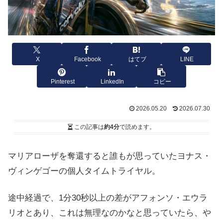
X
Facebook
はてブ
LINE
Pinterest
LinkedIn
コピー
2026.05.20
2026.07.30
この記事は
約4分
で読めます。
マリアローザを奪還すると誰もが思っていたヨナス・
ヴィンゲゴーの個人タイムトライヤル。
途中経過で、1分30秒以上の差がアフォンソ・エウラ
リオとあり、これは無理なのかなと思っていたら、や