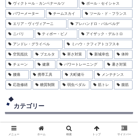
ヴィクトール・カンペナールツ
ポール・セイシャス
パワーメーター
チームスカイ
ツール・ド・フランス
エリア・ヴィヴィアーニ
アレハンドロ・バルベルデ
ニバリ
ティボー・ピノ
アイザック・デルトロ
アンドレ・グライペル
ミハウ・クフィアトコフスキ
空気抵抗
ブエルタ
寒さ対策
新城幸也
体幹
チェーン
健康
パワートレーニング
暑さ対策
腰痛
携帯工具
大町健斗
メンテナンス
応急修繕
糖質制限
弱虫ペダル
筋トレ
腹筋
カテゴリー
もこ日記
14
メニュー
ホーム
検索
トップ
サイドバー