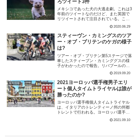
ろツイート3件
メキシコであった犬の大逃走劇。これは3
年前のツイートなのだけど、また英国で
リツイートされて注目されている。この
映像は、犬が飼い主から逃げるのを見た
2020.06.29
サイクリストがメキシコシティで最もに
ぎやかな道路の1つである
スティーヴン・カミングスのツア
海外情報
AvenidaRevolución...
ー・オブ・ブリテンのケガの様子
は?
ツアー・オブ・ブリテン第5ステージで落
車したスティーブン・カミンググスの様
子がわかったので報告。リバプールの脳
神経外科で徹底的な診断を受け、胸椎の4
2019.09.20
つの椎骨を骨折したことが判明。背骨の
骨ですから重症ですが、すでに退院して
2021ヨーロッパ選手権男子エリ
海外情報
いる。幸いなことに、...
ート個人タイムトライヤルは誰が
勝ったのか?
ヨーロッパ選手権個人タイムトライヤル
は、イタリアのトレンティーノ州の州都
トレントで行われる。ヨーロッパ選手権
は1995年から行われているが、男子エリ
2021.09.10
ートは2016年から始まっている。これま
での優勝者は 2020 シュテファン・キュ
ング 20...