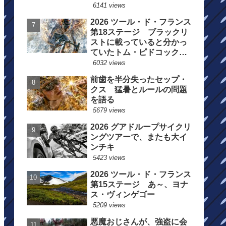
6141 views
2026 ツール・ド・フランス
第18ステージ ブラックリ
ストに載っていると分かっ
ていたトム・ピドコックは
総合順位死守に
6032 views
前歯を半分失ったセップ・
クス 猛暑とルールの問題
を語る
5679 views
2026 グアドループサイクリ
ングツアーで、またも大イ
ンチキ
5423 views
2026 ツール・ド・フランス
第15ステージ あ～、ヨナ
ス・ヴィンゲゴー
5209 views
悪魔おじさんが、強盗に会