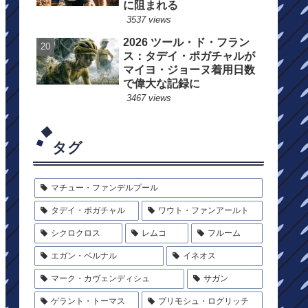
に阻まれる
3537 views
2026 ツール・ド・フラン
ス：タデイ・ポガチャルが
マイヨ・ジョーヌ着用日数
で偉大な記録に
3467 views
タグ
マチュー・ファンデルプール
タデイ・ポガチャル
ワウト・ファンアールト
シクロクロス
レムコ
フルーム
エガン・ベルナル
イネオス
マーク・カヴェンディシュ
サガン
ゲラント・トーマス
プリモシュ・ログリッチ