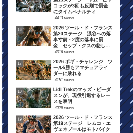
コックが3回も反則で罰金
にタイムペナルティ
4413 views
2026 ツール・ド・フランス
第20ステージ 渓谷への落
車寸前・2度の落車に罰
金 セップ・クスの悲しい
一日
4316 views
2026 ポギ・チャレンジ ツ
ール5勝もアマチュアライ
ダーに敗れる
4151 views
Lidl-Trekのマッズ・ピーダ
スンが、現役引退するレー
スを表明
4029 views
2026 ツール・ド・フランス
第19ステージ レムコ・エ
ヴェネプールはモトバイク