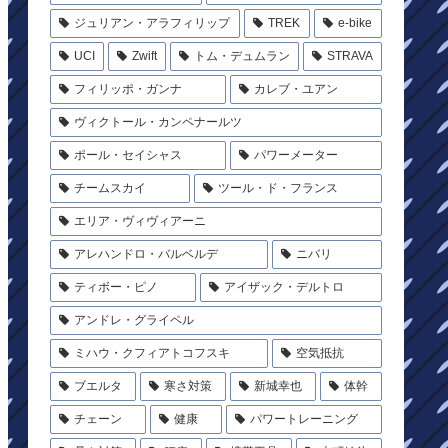
ジュリアン・アラフィリップ
TREK
e-bike
UCI
Zwift
トム・デュムラン
STRAVA
フィリッポ・ガンナ
カレブ・ユアン
ヴィクトール・カンペナールツ
ポール・セイシャス
パワーメーター
チームスカイ
ツール・ド・フランス
エリア・ヴィヴィアーニ
アレハンドロ・バルベルデ
ニバリ
ティボー・ピノ
アイザック・デルトロ
アンドレ・グライペル
ミハウ・クフィアトコフスキ
空気抵抗
ブエルタ
寒さ対策
新城幸也
体幹
チェーン
健康
パワートレーニング