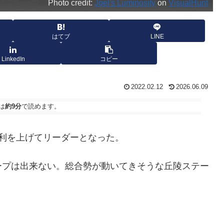
Photo credit:
Joel's Luminosity
on
VisualHunt
はてブ
LINE
LinkedIn
コピー
2022.02.12
2026.06.09
は
約9分
で読めます。
利を上げてリーダーとなった。
ープは出来ない。総合勢が動いてきそうな丘陵ステー