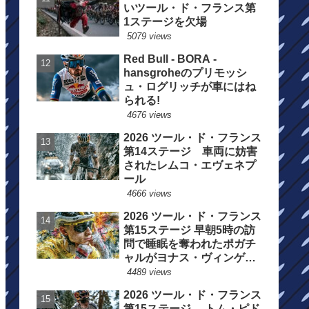
いツール・ド・フランス第
1ステージを欠場
5079 views
Red Bull - BORA -
hansgroheのプリモッシ
ュ・ログリッチが車にはね
られる!
4676 views
2026 ツール・ド・フランス
第14ステージ 車両に妨害
されたレムコ・エヴェネプ
ール
4666 views
2026 ツール・ド・フランス
第15ステージ 早朝5時の訪
問で睡眠を奪われたポガチ
ャルがヨナス・ヴィンゲゴ
ーの離脱を惜しむ
4489 views
2026 ツール・ド・フランス
第15ステージ トム・ピド