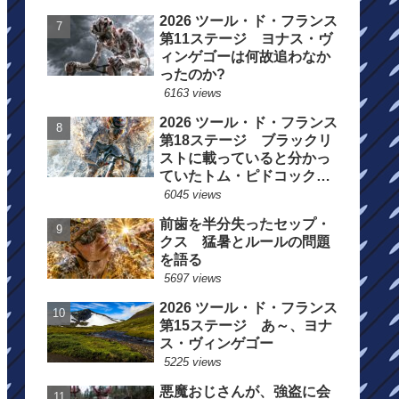
2026 ツール・ド・フランス
第11ステージ ヨナス・ヴ
ィンゲゴーは何故追わなか
ったのか?
6163 views
2026 ツール・ド・フランス
第18ステージ ブラックリ
ストに載っていると分かっ
ていたトム・ピドコックは
総合順位死守に
6045 views
前歯を半分失ったセップ・
クス 猛暑とルールの問題
を語る
5697 views
2026 ツール・ド・フランス
第15ステージ あ～、ヨナ
ス・ヴィンゲゴー
5225 views
悪魔おじさんが、強盗に会