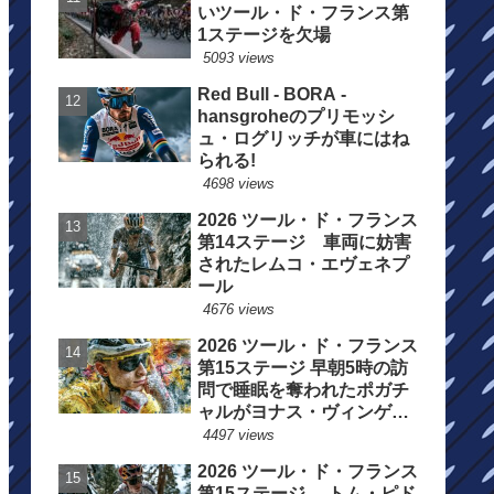
いツール・ド・フランス第
1ステージを欠場
5093 views
Red Bull - BORA -
hansgroheのプリモッシ
ュ・ログリッチが車にはね
られる!
4698 views
2026 ツール・ド・フランス
第14ステージ 車両に妨害
されたレムコ・エヴェネプ
ール
4676 views
2026 ツール・ド・フランス
第15ステージ 早朝5時の訪
問で睡眠を奪われたポガチ
ャルがヨナス・ヴィンゲゴ
ーの離脱を惜しむ
4497 views
2026 ツール・ド・フランス
第15ステージ トム・ピド