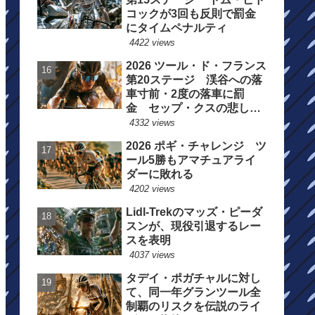
コックが3回も反則で罰金
にタイムペナルティ
4422 views
2026 ツール・ド・フランス
第20ステージ 渓谷への落
車寸前・2度の落車に罰
金 セップ・クスの悲しい
一日
4332 views
2026 ポギ・チャレンジ ツ
ール5勝もアマチュアライ
ダーに敗れる
4202 views
Lidl-Trekのマッズ・ピーダ
スンが、現役引退するレー
スを表明
4037 views
タデイ・ポガチャルに対し
て、同一年グランツール全
制覇のリスクを伝説のライ