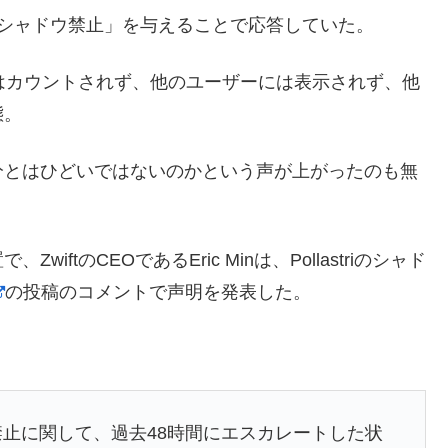
に30日間の「シャドウ禁止」を与えることで応答していた。
果はカウントされず、他のユーザーには表示されず、他
態。
分とはひどいではないのかという声が上がったのも無
tのCEOであるEric Minは、Pollastriのシャド
の投稿のコメントで声明を発表した。
た禁止に関して、過去48時間にエスカレートした状