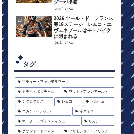
ダーが指摘
3784 views
2026 ツール・ド・フランス
第19ステージ レムコ・エ
ヴェネプールはモトバイク
に阻まれる
3545 views
タグ
マチュー・ファンデルプール
タデイ・ポガチャル
ワウト・ファンアールト
シクロクロス
レムコ
フルーム
エガン・ベルナル
イネオス
マーク・カヴェンディシュ
サガン
ゲラント・トーマス
プリモシュ・ログリッチ