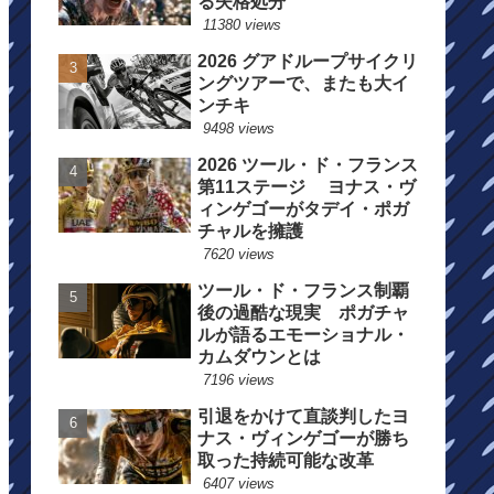
る失格処分
11380 views
2026 グアドループサイクリ
ングツアーで、またも大イ
ンチキ
9498 views
2026 ツール・ド・フランス
第11ステージ ヨナス・ヴ
ィンゲゴーがタデイ・ポガ
チャルを擁護
7620 views
ツール・ド・フランス制覇
後の過酷な現実 ポガチャ
ルが語るエモーショナル・
カムダウンとは
7196 views
引退をかけて直談判したヨ
ナス・ヴィンゲゴーが勝ち
取った持続可能な改革
6407 views