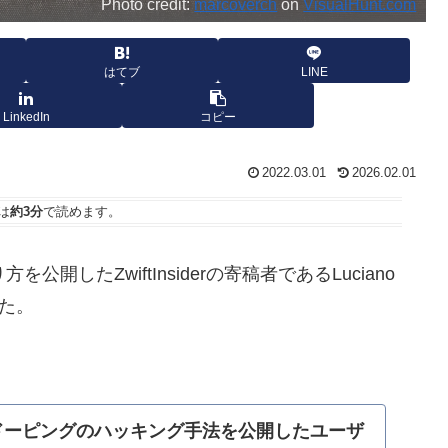
Photo credit:
marcoverch
on
VisualHunt.com
はてブ
LINE
LinkedIn
コピー
2022.03.01
2026.02.01
は
約3分
で読めます。
開したZwiftInsiderの寄稿者であるLuciano
いた。
ートドーピングのハッキング手法を公開したユーザ