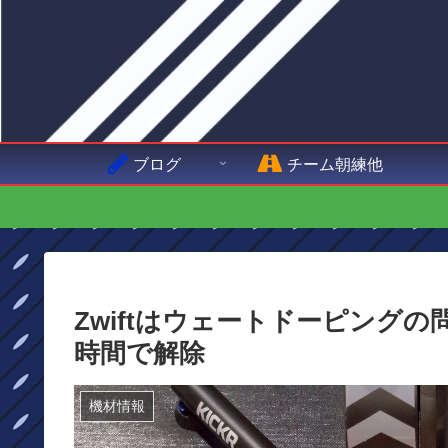
ブログ
チーム朝練他
Zwiftはウェートドーピング
時間で解除
機材情報