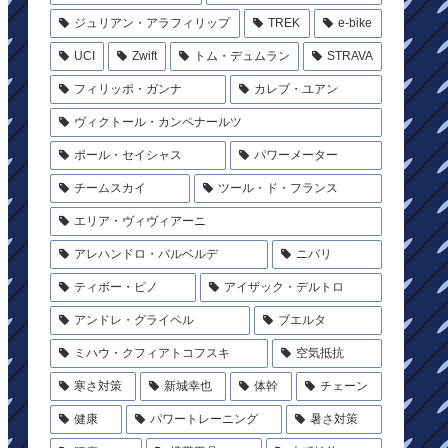
ジュリアン・アラフィリップ
TREK
e-bike
UCI
Zwift
トム・デュムラン
STRAVA
フィリッポ・ガンナ
カレブ・ユアン
ヴィクトール・カンペナールツ
ポール・セイシャス
パワーメーター
チームスカイ
ツール・ド・フランス
エリア・ヴィヴィアーニ
アレハンドロ・バルベルデ
ニバリ
ティボー・ピノ
アイザック・デルトロ
アンドレ・グライペル
ブエルタ
ミハウ・クフィアトコフスキ
空気抵抗
寒さ対策
新城幸也
体幹
チェーン
健康
パワートレーニング
暑さ対策