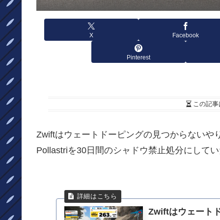
X
Facebook
Pinterest
この記事
Zwiftはウェートドーピングの見つからないやり方を公
Pollastriを30日間のシャドウ禁止処分にして
Zwiftはウェ