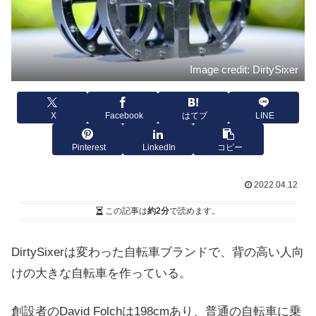
Image credit: DirtySixer
X
Facebook
はてブ
LINE
Pinterest
LinkedIn
コピー
2022.04.12
この記事は
約2分
で読めます。
DirtySixerは変わった自転車ブランドで、背の高い人向
けの大きな自転車を作っている。
創設者のDavid Folchは198cmあり、普通の自転車に乗