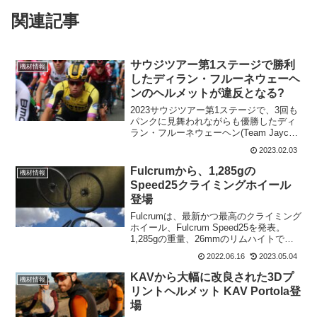
関連記事
サウジツアー第1ステージで勝利
機材情報
したディラン・フルーネウェーヘ
ンのヘルメットが違反となる?
2023サウジツアー第1ステージで、3回も
パンクに見舞われながらも優勝したディ
ラン・フルーネウェーヘン(Team Jayco
AlUla)。だが、このディラン・フルーネ
2023.02.03
ウェーヘンの被っていたヘルメットが物
議を醸しだしている。UCIの規定に違...
Fulcrumから、1,285gの
機材情報
Speed25クライミングホイール
登場
Fulcrumは、最新かつ最高のクライミング
ホイール、Fulcrum Speed25を発表。
1,285gの重量、26mmのリムハイトで軽
量に仕上がっている。Fulcrumは、
2022.06.16
2023.05.04
Campagnoloの子会社で、そのホイールは
多くの革新的技術を共...
KAVから大幅に改良された3Dプ
機材情報
リントヘルメット KAV Portola登
場