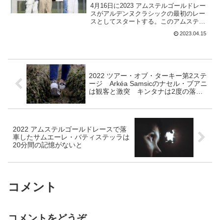
4月16日に2023 アムステルゴールドレー
スがアルデンヌクラシックの最初のレー
スとしてスタートする。このアムステル
ゴールドレースだけど、2019年にはマチ
2023.04.15
ュー・ファンデルプールが怒涛の追い上
げを見せてゴール前でジュリアン・アラ
フィリップら...
2022 ツアー・オブ・ターキー第2ステ
ージ Arkéa Samsicのナセル・ブアニ
は観客と激突 キンタナは2度の落車
で総合脱落か?【追記】
2022 アムステルゴールドレースで落
車したサムエーレ・バティステッラは
20分間の記憶がないと
コメント
コメントをどうぞ