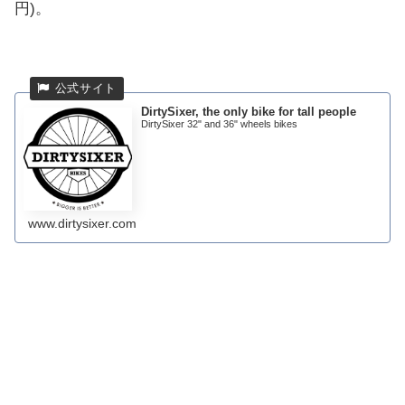
円)。
DirtySixer, the only bike for tall people
DirtySixer 32" and 36" wheels bikes
www.dirtysixer.com