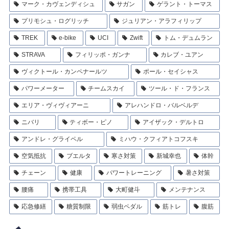
マーク・カヴェンディシュ
サガン
ゲラント・トーマス
プリモシュ・ログリッチ
ジュリアン・アラフィリップ
TREK
e-bike
UCI
Zwift
トム・デュムラン
STRAVA
フィリッポ・ガンナ
カレブ・ユアン
ヴィクトール・カンペナールツ
ポール・セイシャス
パワーメーター
チームスカイ
ツール・ド・フランス
エリア・ヴィヴィアーニ
アレハンドロ・バルベルデ
ニバリ
ティボー・ピノ
アイザック・デルトロ
アンドレ・グライペル
ミハウ・クフィアトコフスキ
空気抵抗
ブエルタ
寒さ対策
新城幸也
体幹
チェーン
健康
パワートレーニング
暑さ対策
腰痛
携帯工具
大町健斗
メンテナンス
応急修繕
糖質制限
弱虫ペダル
筋トレ
腹筋