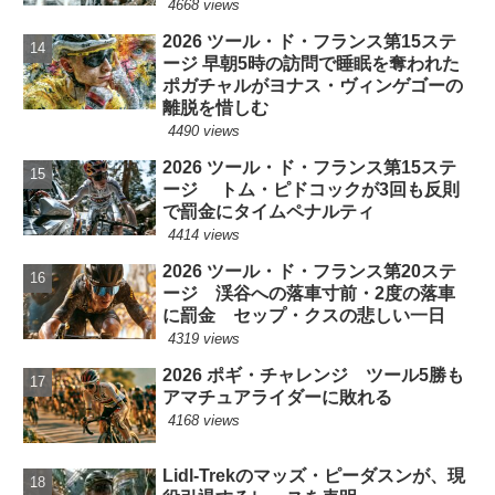
4668 views
2026 ツール・ド・フランス第15ステ
ージ 早朝5時の訪問で睡眠を奪われた
ポガチャルがヨナス・ヴィンゲゴーの
離脱を惜しむ
4490 views
2026 ツール・ド・フランス第15ステ
ージ トム・ピドコックが3回も反則
で罰金にタイムペナルティ
4414 views
2026 ツール・ド・フランス第20ステ
ージ 渓谷への落車寸前・2度の落車
に罰金 セップ・クスの悲しい一日
4319 views
2026 ポギ・チャレンジ ツール5勝も
アマチュアライダーに敗れる
4168 views
Lidl-Trekのマッズ・ピーダスンが、現