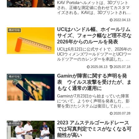
KAV Portolaヘルメットは、3Dプリント
され、正確な測定値に合わせてカスタマ
イズされる。KAVは、3Dプリントされた
ホッケーヘルメットを背景に、同様の技
2022.04.13
術を使用してサイクリングヘルメットに
応用した。頭のサイズを測ってから個人
UCIはハンドル幅、ホイールリム
機材情報
に合わせ...
サイズ、フォーク幅など理不尽な
2026年からのルールを発表
UCIは6月12日に公式サイトで、2026年の
UCIウィメンズワールドツアーとUCIワー
ルドツアーのカレンダーを承認した。さ
らに2026年からは上位3チームのプロチ
2025.06.13
2025.07.18
ームがグラントツアーに出れることも発
表。これとは別に技術面のルール変更も
Gaminが障害に関する声明を発
機材情報
予告...
表 ウイルス攻撃を受けたが、ま
もなく通常の運用に
Garminが7月23日から始まっていた障害
について、ようやく声明を発表した。影
響を受けたシステムは復旧しており、ま
もなく通常の運用が可能になる見込とい
2020.07.28
うことだ。この発表の中でウイルス攻撃
を受けていたことを正式に認めた。
2023 アムステルゴールドレース
機材情報
Garminの公式サ...
では写真判定でミスがなくなる可
能性が高い