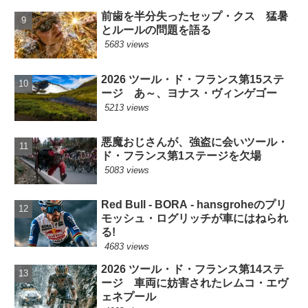
前歯を半分失ったセップ・クス 猛暑
とルールの問題を語る
5683 views
2026 ツール・ド・フランス第15ステ
ージ あ～、ヨナス・ヴィンゲゴー
5213 views
悪魔おじさんが、強盗に会いツール・
ド・フランス第1ステージを欠場
5083 views
Red Bull - BORA - hansgroheのプリ
モッシュ・ログリッチが車にはねられ
る!
4683 views
2026 ツール・ド・フランス第14ステ
ージ 車両に妨害されたレムコ・エヴ
ェネプール