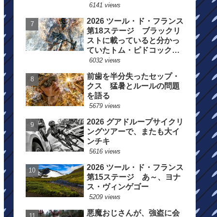
6141 views
2026 ツール・ド・フランス
第18ステージ ブラックリ
ストに載っていると分かっ
ていたトム・ピドコックは
総合順位死守に
6032 views
前歯を半分失ったセップ・
クス 猛暑とルールの問題
を語る
5679 views
2026 グアドループサイクリ
ングツアーで、またも大イ
ンチキ
5616 views
2026 ツール・ド・フランス
第15ステージ あ～、ヨナ
ス・ヴィンゲゴー
5209 views
悪魔おじさんが、強盗に会