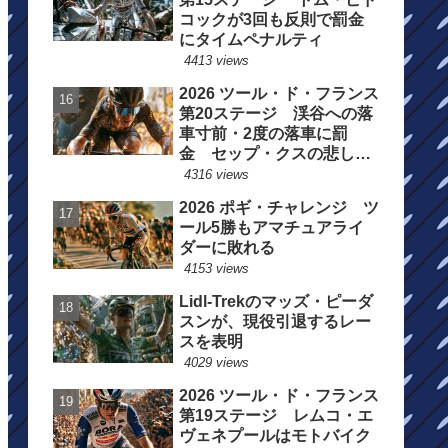
コックが3回も反則で罰金
にタイムペナルティ
4413 views
2026 ツール・ド・フランス
第20ステージ 渓谷への落
車寸前・2度の落車に罰
金 セップ・クスの悲しい
一日
4316 views
2026 ポギ・チャレンジ ツ
ール5勝もアマチュアライ
ダーに敗れる
4153 views
Lidl-Trekのマッズ・ピーダ
スンが、現役引退するレー
スを表明
4029 views
2026 ツール・ド・フランス
第19ステージ レムコ・エ
ヴェネプールはモトバイク