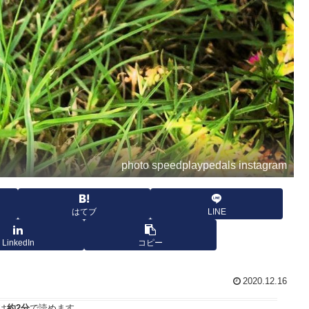
photo speedplaypedals instagram
はてブ
LINE
LinkedIn
コピー
2020.12.16
は
約2分
で読めます。