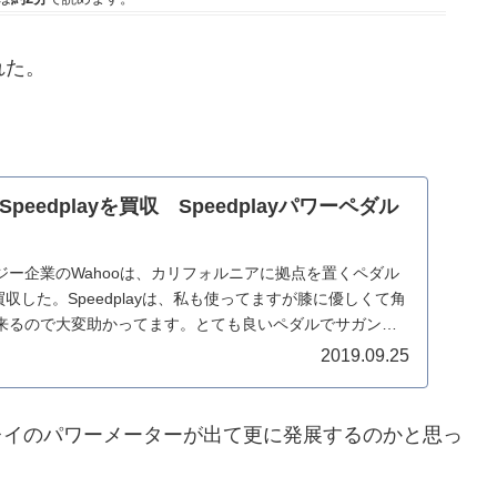
された。
sがSpeedplayを買収 Speedplayパワーペダル
ジー企業のWahooは、カリフォルニアに拠点を置くペダル
yを買収した。Speedplayは、私も使ってますが膝に優しくて角
来るので大変助かってます。とても良いペダルでサガン
2019.09.25
プレイのパワーメーターが出て更に発展するのかと思っ