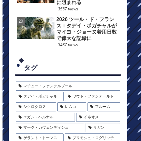
に阻まれる
3537 views
2026 ツール・ド・フラン
ス：タデイ・ポガチャルが
マイヨ・ジョーヌ着用日数
で偉大な記録に
3467 views
タグ
マチュー・ファンデルプール
タデイ・ポガチャル
ワウト・ファンアールト
シクロクロス
レムコ
フルーム
エガン・ベルナル
イネオス
マーク・カヴェンディシュ
サガン
ゲラント・トーマス
プリモシュ・ログリッチ