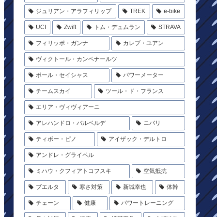
ジュリアン・アラフィリップ
TREK
e-bike
UCI
Zwift
トム・デュムラン
STRAVA
フィリッポ・ガンナ
カレブ・ユアン
ヴィクトール・カンペナールツ
ポール・セイシャス
パワーメーター
チームスカイ
ツール・ド・フランス
エリア・ヴィヴィアーニ
アレハンドロ・バルベルデ
ニバリ
ティボー・ピノ
アイザック・デルトロ
アンドレ・グライペル
ミハウ・クフィアトコフスキ
空気抵抗
ブエルタ
寒さ対策
新城幸也
体幹
チェーン
健康
パワートレーニング