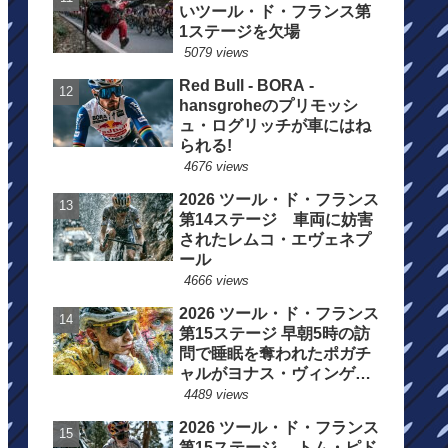
いツール・ド・フランス第
1ステージを欠場
5079 views
Red Bull - BORA -
hansgroheのプリモッシ
ュ・ログリッチが車にはね
られる!
4676 views
2026 ツール・ド・フランス
第14ステージ 車両に妨害
されたレムコ・エヴェネプ
ール
4666 views
2026 ツール・ド・フランス
第15ステージ 早朝5時の訪
問で睡眠を奪われたポガチ
ャルがヨナス・ヴィンゲゴ
ーの離脱を惜しむ
4489 views
2026 ツール・ド・フランス
第15ステージ トム・ピド