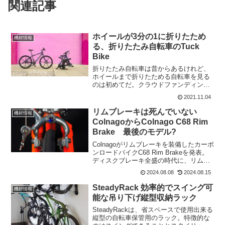
関連記事
ホイールが3分の1に折りたため
機材情報
る、折りたたみ自転車のTuck
Bike
折りたたみ自転車は昔からあるけれど、
ホイールまで折りたためる自転車を見る
のは初めてだ。クラウドファンディング
のKickstarterに登場したTuck Bikeは、3
2021.11.04
段階で折りたたむことが出来る。最小サ
イズにする場合には、ホイールだって折
リムブレーキは死んでいない
機材情報
り...
ColnagoからColnago C68 Rim
Brake 最後のモデル?
Colnagoがリムブレーキを装備したカーボ
ンロードバイクC68 Rim Brakeを発表。
ディスクブレーキ全盛の時代に、リムブ
レーキモデルを出してくるとは、なんて
2024.08.08
2024.08.15
素敵なことだ。C68 Rim BrakeはC68
Roadと同じデザインとジ...
SteadyRack 効率的でスイング可
機材情報
能な吊り下げ縦型収納ラック
SteadyRackは、省スペースで使用出来る
縦型の自転車保管用のラック。特徴的な