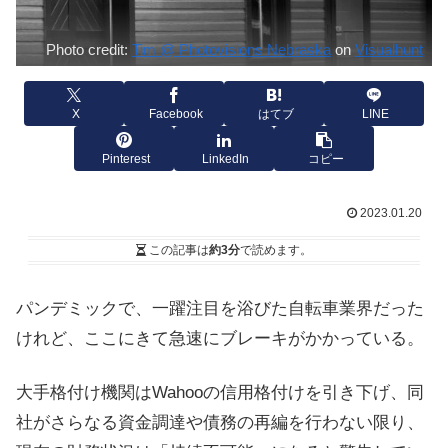
Photo credit:
Tim @ Photovisions Nebraska
on
Visualhunt
X
Facebook
はてブ
LINE
Pinterest
LinkedIn
コピー
2023.01.20
この記事は
約3分
で読めます。
パンデミックで、一躍注目を浴びた自転車業界だった
けれど、ここにきて急速にブレーキがかかっている。
大手格付け機関はWahooの信用格付けを引き下げ、同
社がさらなる資金調達や債務の再編を行わない限り、