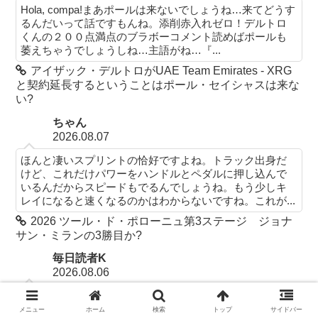
Hola, compa!まあポールは来ないでしょうね…来てどうす
るんだいって話ですもんね。添削赤入れゼロ！デルトロ
くんの２００点満点のブラボーコメント読めばポールも
萎えちゃうでしょうしね…主語がね…『...
アイザック・デルトロがUAE Team Emirates - XRG
と契約延長するということはポール・セイシャスは来な
い?
ちゃん
2026.08.07
ほんと凄いスプリントの恰好ですよね。トラック出身だ
けど、これだけパワーをハンドルとペダルに押し込んで
いるんだからスピードもでるんでしょうね。もう少しキ
レイになると速くなるのかはわからないですね。これが...
2026 ツール・ド・ポローニュ第3ステージ ジョナ
サン・ミランの3勝目か?
毎日読者K
2026.08.06
すごいガシガシスプリント！デカいから空気抵抗あるで
しょうけどパワーでねじ伏せててすごいです。
メニュー
ホーム
検索
トップ
サイドバー