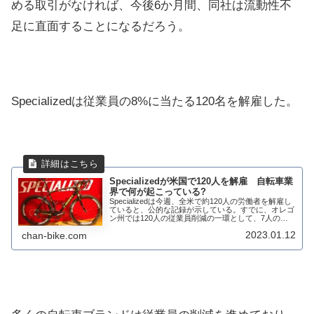
める取引がなければ、今後6か月間、同社は流動性不
足に直面することになるだろう。
Specializedは従業員の8%に当たる120名を解雇した。
Specializedが米国で120人を解雇 自転車業
界で何が起こっている?
Specializedは今週、全米で約120人の労働者を解雇し
ていると、公的な記録が示している。すでに、オレゴ
ン州では120人の従業員削減の一環として、7人の従
業員が解雇されている。会社は法律で義務付けられて
2023.01.12
chan-bike.com
いる60日前の通知の代わりに、6...