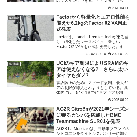
のはスイングできることとスタイリッシ
ュなこと。使わない時には、折りたため
2020.04.14
るのも良い所だ。壁に穴をあけないとい
けないので、ちょっと設置場所は考えな
Factorから軽量化とエアロ性能を
機材情報
いといけない。...
備えた6.2kgのFactor 02 VAM正
式発表
Factorは、Israel - Premier Techが乗る登
りに特化したレースバイク、新しい
Factor O2 VAMを正式に発売した。すで
にユーロバイクの展示で7月10日と予告。
2023.07.10
2024.01.26
さらにツール・ド・フランスでIsrael -
Prem...
UCIのギア制限によりSRAMのギ
機材情報
アは使えなくなる? さらに太い
タイヤもダメ?
事故防止のためにスピード規制。最大ギ
アの制限が導入されようとしている。具
体的には、54×11までに最大ギアを制限
しようとするものだ。UCIは、8月からレ
2025.06.20
ースで実際にテスト。自転車競技の安全
性促進を任務とする独立組織SafeRが検
AG2R Citroënが2021年シーズン
機材情報
証するという...
に乗るカンパを搭載したBMC
Teammachine SLR01を発表
AG2R La Mondialeは、自動車ブランドの
シトロエンをタイトルスポンサーに加え