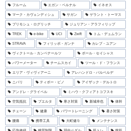
フルーム
エガン・ベルナル
イネオス
マーク・カヴェンディシュ
サガン
ゲラント・トーマス
プリモシュ・ログリッチ
ジュリアン・アラフィリップ
TREK
e-bike
UCI
Zwift
トム・デュムラン
STRAVA
フィリッポ・ガンナ
カレブ・ユアン
ヴィクトール・カンペナールツ
ポール・セイシャス
パワーメーター
チームスカイ
ツール・ド・フランス
エリア・ヴィヴィアーニ
アレハンドロ・バルベルデ
ニバリ
ティボー・ピノ
アイザック・デルトロ
アンドレ・グライペル
ミハウ・クフィアトコフスキ
空気抵抗
ブエルタ
寒さ対策
新城幸也
体幹
チェーン
健康
パワートレーニング
暑さ対策
腰痛
携帯工具
大町健斗
メンテナンス
応急修繕
糖質制限
弱虫ペダル
筋トレ
腹筋