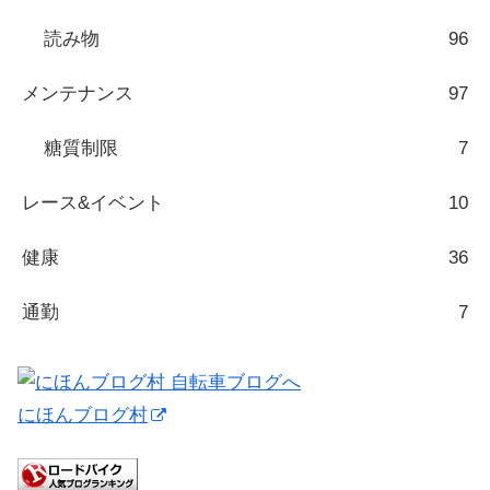
読み物
96
メンテナンス
97
糖質制限
7
レース&イベント
10
健康
36
通勤
7
にほんブログ村