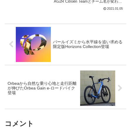
AG2R Citroën Teamとチーム名が変わっ
た。バイクスポンサーも、メルクスから
2021.01.05
BMCに変更となる。AG2R Citroën Team
は2021...
パールイズミから水平線を追い求める
限定版Horizons Collection登場
Orbeaから自然な乗り心地と走行距離
が伸びたOrbea Gain e-ロードバイク
登場
コメント