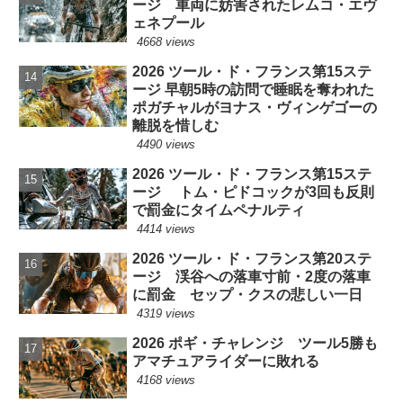
ージ 車両に妨害されたレムコ・エヴ
ェネプール
4668 views
2026 ツール・ド・フランス第15ステ
ージ 早朝5時の訪問で睡眠を奪われた
ポガチャルがヨナス・ヴィンゲゴーの
離脱を惜しむ
4490 views
2026 ツール・ド・フランス第15ステ
ージ トム・ピドコックが3回も反則
で罰金にタイムペナルティ
4414 views
2026 ツール・ド・フランス第20ステ
ージ 渓谷への落車寸前・2度の落車
に罰金 セップ・クスの悲しい一日
4319 views
2026 ポギ・チャレンジ ツール5勝も
アマチュアライダーに敗れる
4168 views