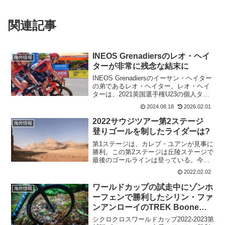
関連記事
INEOS Grenadiersのレオ・ヘイ
海外情報
ターが非常に残念な結末に
INEOS Grenadiersのイーサン・ヘイター
の弟であるレオ・ヘイター。レオ・ヘイ
ターは、2021英国選手権U23の個人タイ
ムトライヤルで優勝。兄のイーサン・ヘ
2024.08.18
2026.02.01
イターはエリートで優勝。兄弟揃って英
国チャンピオンとなっていた。2022年...
2022サウジツアー第2ステージ
海外情報
登りゴールを制したライダーは?
第1ステージは、カレブ・ユアンが見事に
勝利。この第2ステージは丘陵ステージで
最後のゴールラインは登っている。今日
はパンチャーが活躍する日かな。第2ステ
2022.02.02
ージ タイバ大学～アブ・ラカ
163.9km第2ステージの開始は、メディナ
ワールドカップの試走中にゾンホ
海外情報
で行われる。タイ...
ーフェンで勝利したシリン・ファ
ンアンローイのTREK Booneが
盗まれる!
シクロクロスワールドカップ2022-2023第