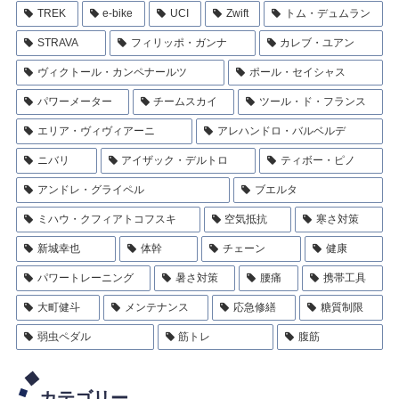
TREK
e-bike
UCI
Zwift
トム・デュムラン
STRAVA
フィリッポ・ガンナ
カレブ・ユアン
ヴィクトール・カンペナールツ
ポール・セイシャス
パワーメーター
チームスカイ
ツール・ド・フランス
エリア・ヴィヴィアーニ
アレハンドロ・バルベルデ
ニバリ
アイザック・デルトロ
ティボー・ピノ
アンドレ・グライペル
ブエルタ
ミハウ・クフィアトコフスキ
空気抵抗
寒さ対策
新城幸也
体幹
チェーン
健康
パワートレーニング
暑さ対策
腰痛
携帯工具
大町健斗
メンテナンス
応急修繕
糖質制限
弱虫ペダル
筋トレ
腹筋
カテゴリー