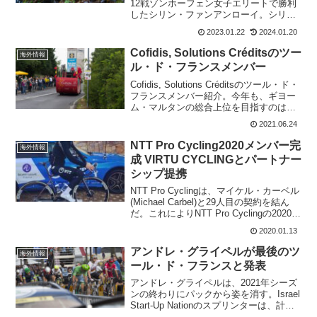
12戦ゾンホーフェン女子エリートで勝利
したシリン・ファンアンローイ。シリ
ン・ファンアンローイは、目下3連勝中で
2023.01.22
2024.01.20
ノリに乗っている。だが、スペインのベ
ニドルムで行われるワールドカップ第14
Cofidis, Solutions Créditsのツー
海外情報
戦ベニドル...
ル・ド・フランスメンバー
Cofidis, Solutions Créditsのツール・ド・
フランスメンバー紹介。今年も、ギヨー
ム・マルタンの総合上位を目指すのは変
わらない。スプリンターステージでは、
2021.06.24
クリストフ・ラポルトが勝利を狙う。
2020年に、ワールドツアーチー...
NTT Pro Cycling2020メンバー完
海外情報
成 VIRTU CYCLINGとパートナー
シップ提携
NTT Pro Cyclingは、マイケル・カーベル
(Michael Carbel)と29人目の契約を結ん
だ。これによりNTT Pro Cyclingの2020年
のメンバーが完成となることに。マイケ
2020.01.13
ル・カーベルは24歳のデンマーク人。今
シー...
アンドレ・グライペルが最後のツ
海外情報
ール・ド・フランスと発表
アンドレ・グライペルは、2021年シーズ
ンの終わりにパックから姿を消す。Israel
Start-Up Nationのスプリンターは、計画
よりも1年早く引退することになる。これ