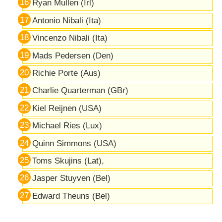
Ryan Mullen (Irl)
Antonio Nibali (Ita)
Vincenzo Nibali (Ita)
Mads Pedersen (Den)
Richie Porte (Aus)
Charlie Quarterman (GBr)
Kiel Reijnen (USA)
Michael Ries (Lux)
Quinn Simmons (USA)
Toms Skujins (Lat),
Jasper Stuyven (Bel)
Edward Theuns (Bel)