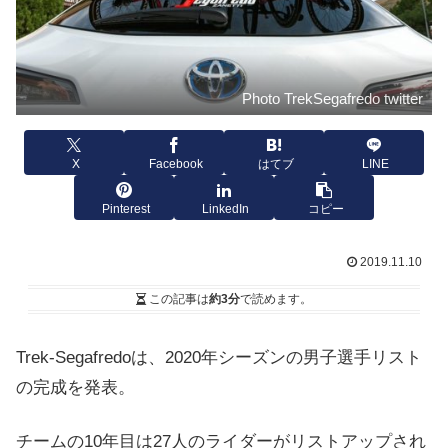
Photo TrekSegafredo twitter
X
Facebook
はてブ
LINE
Pinterest
LinkedIn
コピー
2019.11.10
この記事は
約3分
で読めます。
Trek-Segafredoは、2020年シーズンの男子選手リスト
の完成を発表。
チームの10年目は27人のライダーがリストアップされ