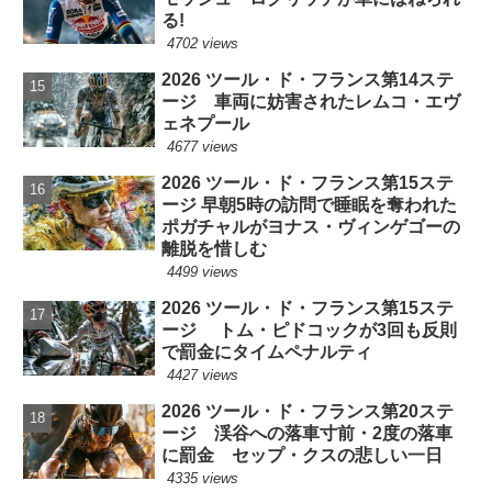
る!
4702 views
2026 ツール・ド・フランス第14ステ
ージ 車両に妨害されたレムコ・エヴ
ェネプール
4677 views
2026 ツール・ド・フランス第15ステ
ージ 早朝5時の訪問で睡眠を奪われた
ポガチャルがヨナス・ヴィンゲゴーの
離脱を惜しむ
4499 views
2026 ツール・ド・フランス第15ステ
ージ トム・ピドコックが3回も反則
で罰金にタイムペナルティ
4427 views
2026 ツール・ド・フランス第20ステ
ージ 渓谷への落車寸前・2度の落車
に罰金 セップ・クスの悲しい一日
4335 views