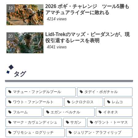
2026 ポギ・チャレンジ ツール5勝も
アマチュアライダーに敗れる
4214 views
Lidl-Trekのマッズ・ピーダスンが、現
役引退するレースを表明
4041 views
タグ
マチュー・ファンデルプール
タデイ・ポガチャル
ワウト・ファンアールト
シクロクロス
レムコ
フルーム
エガン・ベルナル
イネオス
マーク・カヴェンディシュ
サガン
ゲラント・トーマス
プリモシュ・ログリッチ
ジュリアン・アラフィリップ