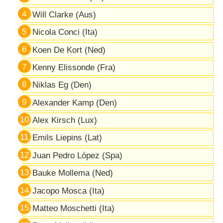
Will Clarke (Aus)
Nicola Conci (Ita)
Koen De Kort (Ned)
Kenny Elissonde (Fra)
Niklas Eg (Den)
Alexander Kamp (Den)
Alex Kirsch (Lux)
Emils Liepins (Lat)
Juan Pedro López (Spa)
Bauke Mollema (Ned)
Jacopo Mosca (Ita)
Matteo Moschetti (Ita)