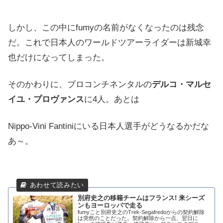
しかし、この中にfumyの名前がなくなったのは残念
だ。これで日本人のワールドツアーライダーは新城幸
也だけになってしまった。
そのかわりに、ブロコンチネンタルの
デルコ・マルセ
イユ・プロヴァンス
に4人。あとは
Nippo-Vini Fantiniにいる日本人選手がどうなるかだな
あ～。
別府史之の移籍チームはフランス! 来シーズ
ンもヨーロッパで走る
fumyこと別府史之のTrek-Segafredoからの契約解除
は突然のことだった。契約解除から一点、翌日に