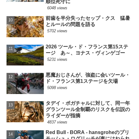
順位死守に
6048 views
前歯を半分失ったセップ・クス 猛暑
とルールの問題を語る
5702 views
2026 ツール・ド・フランス第15ステ
ージ あ～、ヨナス・ヴィンゲゴー
5231 views
悪魔おじさんが、強盗に会いツール・
ド・フランス第1ステージを欠場
5098 views
タデイ・ポガチャルに対して、同一年
グランツール全制覇のリスクを伝説の
ライダーが指摘
4837 views
Red Bull - BORA - hansgroheのプリ
モッシュ・ログリッチが車にはねられ