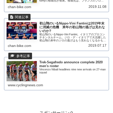
fumyの移籍先が発表。移籍先は、フランスのプロコ
ンチネンタルチームであるデルコ・マルセイユ・プロ
2019.11.08
chan-bike.com
ヴァンス(DELKO One Pr...
初山翔のいるNippo-Vini Fantiniは2019年末
に消滅の危機 来年の初山翔の逃げは見れな
いのか?
初山翔のいるNippo-Vini Fantini。イタリアのプロコン
チネンタルチーム。ジロ・デ・イタリアで大活躍した
初山翔の来年のジロの逃げはもう見れなくなるかもし
れない。UCIの改革に伴ない、コストの増加、ジロ・
2019.07.17
chan-bike.com
デ・イタリアのワイルドカー...
Trek-Segafredo announce complete 2020
men's roster
Vincenzo Nibali headlines nine new arrivals on 27-man
squad
www.cyclingnews.com
スポンサーリンク