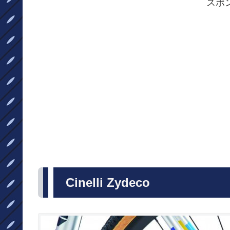
スポ
Cinelli Zydeco