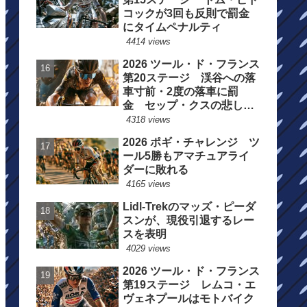
コックが3回も反則で罰金
にタイムペナルティ
4414 views
2026 ツール・ド・フランス
第20ステージ 渓谷への落
車寸前・2度の落車に罰
金 セップ・クスの悲しい
一日
4318 views
2026 ポギ・チャレンジ ツ
ール5勝もアマチュアライ
ダーに敗れる
4165 views
Lidl-Trekのマッズ・ピーダ
スンが、現役引退するレー
スを表明
4029 views
2026 ツール・ド・フランス
第19ステージ レムコ・エ
ヴェネプールはモトバイク