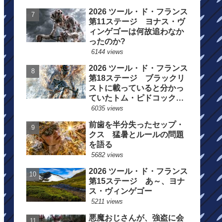
2026 ツール・ド・フランス
第11ステージ ヨナス・ヴ
ィンゲゴーは何故追わなか
ったのか?
6144 views
2026 ツール・ド・フランス
第18ステージ ブラックリ
ストに載っていると分かっ
ていたトム・ピドコックは
総合順位死守に
6035 views
前歯を半分失ったセップ・
クス 猛暑とルールの問題
を語る
5682 views
2026 ツール・ド・フランス
第15ステージ あ～、ヨナ
ス・ヴィンゲゴー
5211 views
悪魔おじさんが、強盗に会