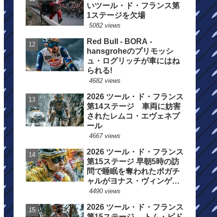
いツール・ド・フランス第
1ステージを欠場
5082 views
Red Bull - BORA -
hansgroheのプリモッシ
ュ・ログリッチが車にはね
られる!
4682 views
2026 ツール・ド・フランス
第14ステージ 車両に妨害
されたレムコ・エヴェネプ
ール
4667 views
2026 ツール・ド・フランス
第15ステージ 早朝5時の訪
問で睡眠を奪われたポガチ
ャルがヨナス・ヴィンゲゴ
ーの離脱を惜しむ
4490 views
2026 ツール・ド・フランス
第15ステージ トム・ピド