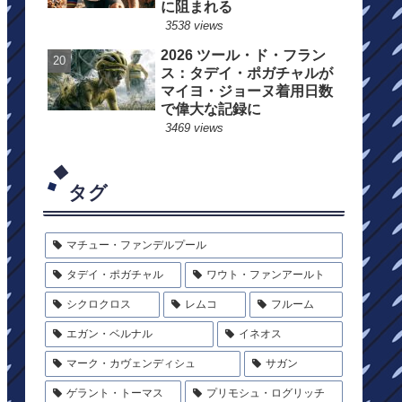
に阻まれる
3538 views
2026 ツール・ド・フラン
ス：タデイ・ポガチャルが
マイヨ・ジョーヌ着用日数
で偉大な記録に
3469 views
タグ
マチュー・ファンデルプール
タデイ・ポガチャル
ワウト・ファンアールト
シクロクロス
レムコ
フルーム
エガン・ベルナル
イネオス
マーク・カヴェンディシュ
サガン
ゲラント・トーマス
プリモシュ・ログリッチ