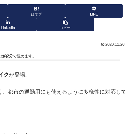
はてブ
LINE
LinkedIn
コピー
2020.11.20
は
約2分
で読めます。
バイク
が登場。
なく、都市の通勤用にも使えるように多様性に対応して