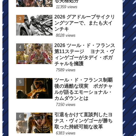
る失格処分
11359 views
2026 グアドループサイクリ
ングツアーで、またも大イ
ンチキ
8028 views
2026 ツール・ド・フランス
第11ステージ ヨナス・ヴ
ィンゲゴーがタデイ・ポガ
チャルを擁護
7589 views
ツール・ド・フランス制覇
後の過酷な現実 ポガチャ
ルが語るエモーショナル・
カムダウンとは
7150 views
引退をかけて直談判したヨ
ナス・ヴィンゲゴーが勝ち
取った持続可能な改革
6383 views