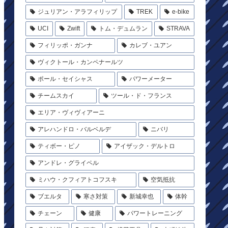
ジュリアン・アラフィリップ
TREK
e-bike
UCI
Zwift
トム・デュムラン
STRAVA
フィリッポ・ガンナ
カレブ・ユアン
ヴィクトール・カンペナールツ
ポール・セイシャス
パワーメーター
チームスカイ
ツール・ド・フランス
エリア・ヴィヴィアーニ
アレハンドロ・バルベルデ
ニバリ
ティボー・ピノ
アイザック・デルトロ
アンドレ・グライペル
ミハウ・クフィアトコフスキ
空気抵抗
ブエルタ
寒さ対策
新城幸也
体幹
チェーン
健康
パワートレーニング