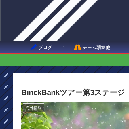
ブログ
チーム朝練他
BinckBankツアー第3ステ
海外情報