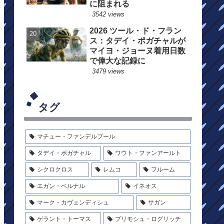
に阻まれる
3542 views
2026 ツール・ド・フラン
ス：タデイ・ポガチャルが
マイヨ・ジョーヌ着用日数
で偉大な記録に
3479 views
タグ
マチュー・ファンデルプール
タデイ・ポガチャル
ワウト・ファンアールト
シクロクロス
レムコ
フルーム
エガン・ベルナル
イネオス
マーク・カヴェンディシュ
サガン
ゲラント・トーマス
プリモシュ・ログリッチ