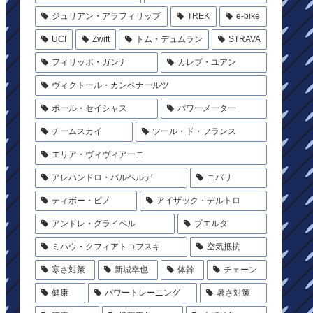
ジュリアン・アラフィリップ
TREK
e-bike
UCI
Zwift
トム・デュムラン
STRAVA
フィリッポ・ガンナ
カレブ・ユアン
ヴィクトール・カンペナールツ
ポール・セイシャス
パワーメーター
チームスカイ
ツール・ド・フランス
エリア・ヴィヴィアーニ
アレハンドロ・バルベルデ
ニバリ
ティボー・ピノ
アイザック・デルトロ
アンドレ・グライペル
ブエルタ
ミハウ・クフィアトコフスキ
空気抵抗
寒さ対策
新城幸也
体幹
チェーン
健康
パワートレーニング
暑さ対策