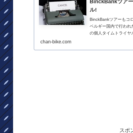
BinckBank
ル!
BinckBankツア
ベルギー国内で行われ
の個人タイムトライヤ
ロナウイルス...
chan-bike.com
スポ