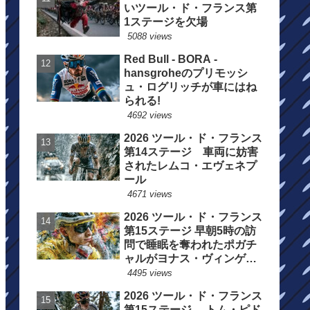
いツール・ド・フランス第
1ステージを欠場
5088 views
Red Bull - BORA -
hansgroheのプリモッシ
ュ・ログリッチが車にはね
られる!
4692 views
2026 ツール・ド・フランス
第14ステージ 車両に妨害
されたレムコ・エヴェネプ
ール
4671 views
2026 ツール・ド・フランス
第15ステージ 早朝5時の訪
問で睡眠を奪われたポガチ
ャルがヨナス・ヴィンゲゴ
ーの離脱を惜しむ
4495 views
2026 ツール・ド・フランス
第15ステージ トム・ピド