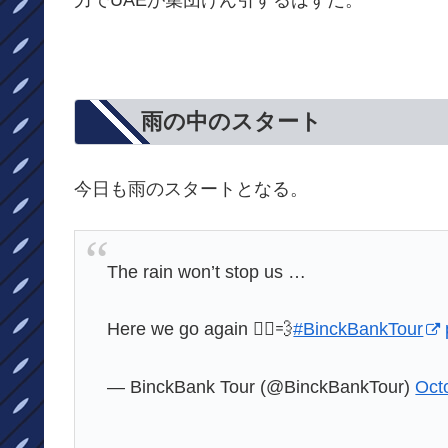
力でUAEが集団けん引するはずだ。
雨の中のスタート
今日も雨のスタートとなる。
The rain won’t stop us …
Here we go again 🚴‍♂️💨
#BinckBankTour
— BinckBank Tour (@BinckBankTour)
Oct