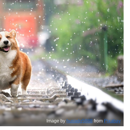
Image by
huoadg5888
from
Pixabay