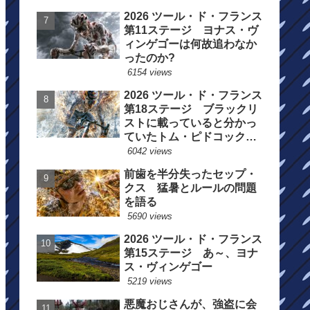
2026 ツール・ド・フランス
第11ステージ ヨナス・ヴ
ィンゲゴーは何故追わなか
ったのか?
6154 views
2026 ツール・ド・フランス
第18ステージ ブラックリ
ストに載っていると分かっ
ていたトム・ピドコックは
総合順位死守に
6042 views
前歯を半分失ったセップ・
クス 猛暑とルールの問題
を語る
5690 views
2026 ツール・ド・フランス
第15ステージ あ～、ヨナ
ス・ヴィンゲゴー
5219 views
悪魔おじさんが、強盗に会