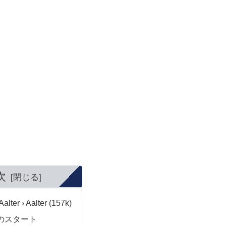
次
alter › Aalter (157k)
のスタート