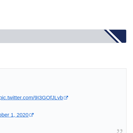
pic.twitter.com/9I3GOfJLvb
ober 1, 2020