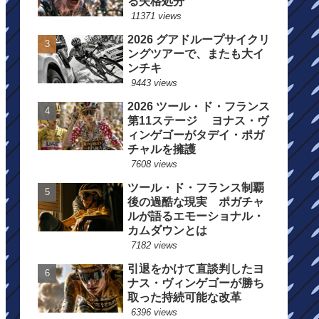
る失格処分
11371 views
2026 グアドループサイクリ
ングツアーで、またも大イ
ンチキ
9443 views
2026 ツール・ド・フランス
第11ステージ ヨナス・ヴ
ィンゲゴーがタデイ・ポガ
チャルを擁護
7608 views
ツール・ド・フランス制覇
後の過酷な現実 ポガチャ
ルが語るエモーショナル・
カムダウンとは
7182 views
引退をかけて直談判したヨ
ナス・ヴィンゲゴーが勝ち
取った持続可能な改革
6396 views