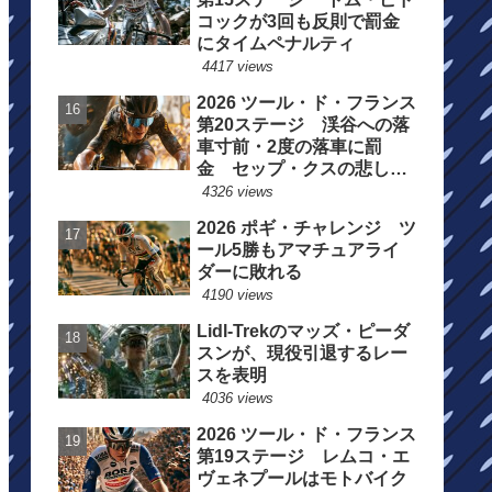
コックが3回も反則で罰金
にタイムペナルティ
4417 views
2026 ツール・ド・フランス
第20ステージ 渓谷への落
車寸前・2度の落車に罰
金 セップ・クスの悲しい
一日
4326 views
2026 ポギ・チャレンジ ツ
ール5勝もアマチュアライ
ダーに敗れる
4190 views
Lidl-Trekのマッズ・ピーダ
スンが、現役引退するレー
スを表明
4036 views
2026 ツール・ド・フランス
第19ステージ レムコ・エ
ヴェネプールはモトバイク