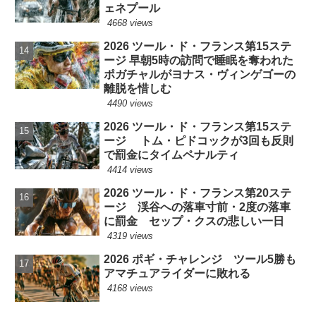
ェネプール
4668 views
2026 ツール・ド・フランス第15ステ
ージ 早朝5時の訪問で睡眠を奪われた
ポガチャルがヨナス・ヴィンゲゴーの
離脱を惜しむ
4490 views
2026 ツール・ド・フランス第15ステ
ージ トム・ピドコックが3回も反則
で罰金にタイムペナルティ
4414 views
2026 ツール・ド・フランス第20ステ
ージ 渓谷への落車寸前・2度の落車
に罰金 セップ・クスの悲しい一日
4319 views
2026 ポギ・チャレンジ ツール5勝も
アマチュアライダーに敗れる
4168 views