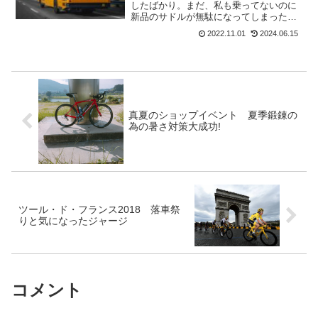
したばかり。まだ、私も乗ってないのに
新品のサドルが無駄になってしまった。
なんと、娘が100mほど走った所でバスに
2022.11.01
2024.06.15
激突。なんでも、スリップしたとか。バ
スは止まっていたので完全に自損事故。
エガン・ベルナルと同...
真夏のショップイベント 夏季鍛錬の
為の暑さ対策大成功!
ツール・ド・フランス2018 落車祭
りと気になったジャージ
コメント