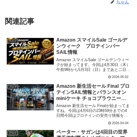
ちゃん
関連記事
Amazon スマイルSale ゴールデ
ブログ
ンウィーク プロテインバー
SAIL情報
Amazon スマイルSale ゴールデンウィー
クが始まってます。今回は4月30日（木）
午前9時から5月3日（日）まであと二日で
すね。安い時に買っときたいですね。プ
2026.05.02
ロテインバー(function(b,c,f,g,a,d,e)
{b.Moshi...
Amazon 新生活セール Final プロ
ブログ
テインSAIL情報とバランスオン
miniケーキ チョコブラウニーが
18%オフ!
Amazon 新生活セール Finalが始まってま
すね。今回は4月6日の23時59分までの4
日間今回はプロテインの安売り情報を巡
回調査プロテイン(function(b,c,f,g,a,d,e)
2026.04.04
{b.MoshimoAffiliateObjec...
ペーター・サガンは4回目の世界
ブログ