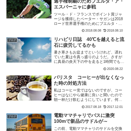
選手権制覇のためブエルタ・ア・
エスパーニャに参戦
ツール・ド・フランスでポイント賞ジャ
ージを獲得したペーター・サガンは2018
ロード世界選手権のためにブエルタ・
ア・エスパーニャに参戦することを表明
2018.08.08
2018.08.10
しました。最後まで走るということはな
くて世界選のためのトレーニングレース
リハビリ日誌 40℃を越えると流
ブログ
となりそうです。さて、...
石に疲労してるかも
暑さ寒さもお盆までというけれど、遅れ
ていた夏は今真っ盛りのようだ。さすが
に真昼の炎天下の中を走ると1時間でも疲
れてしまうみたい。手元のメーターの気
2020.08.22
温は41℃。これは流石に暑かった。走っ
ている場所が標高200mはあるはずだか
バリスタ コーヒーが出なくなっ
ブログ
ら、下界よりは涼し...
た時の対処方法
私はコーヒー党ではないのですが、コー
ヒーはなにやら健康に良いと聞いたので
朝一杯だけ飲むようにしています。何故1
杯だけかというと、子供のころから午後
2017.08.18
2017.12.01
からコーヒーを飲むと寝れなくなってい
たからです^^;それに、自転車選手も良く
電動ママチャリでバスに激突
ブログ
レース前にはエスプ...
100mで新品のサドルが～
この前、電動ママチャリのサドルを交換