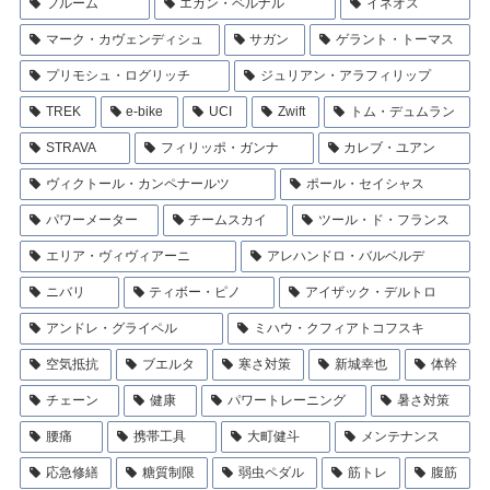
フルーム
エガン・ベルナル
イネオス
マーク・カヴェンディシュ
サガン
ゲラント・トーマス
プリモシュ・ログリッチ
ジュリアン・アラフィリップ
TREK
e-bike
UCI
Zwift
トム・デュムラン
STRAVA
フィリッポ・ガンナ
カレブ・ユアン
ヴィクトール・カンペナールツ
ポール・セイシャス
パワーメーター
チームスカイ
ツール・ド・フランス
エリア・ヴィヴィアーニ
アレハンドロ・バルベルデ
ニバリ
ティボー・ピノ
アイザック・デルトロ
アンドレ・グライペル
ミハウ・クフィアトコフスキ
空気抵抗
ブエルタ
寒さ対策
新城幸也
体幹
チェーン
健康
パワートレーニング
暑さ対策
腰痛
携帯工具
大町健斗
メンテナンス
応急修繕
糖質制限
弱虫ペダル
筋トレ
腹筋