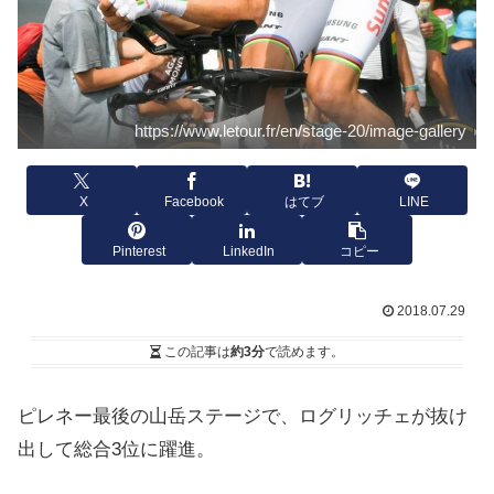
https://www.letour.fr/en/stage-20/image-gallery
X
Facebook
はてブ
LINE
Pinterest
LinkedIn
コピー
2018.07.29
この記事は
約3分
で読めます。
ピレネー最後の山岳ステージで、ログリッチェが抜け
出して総合3位に躍進。