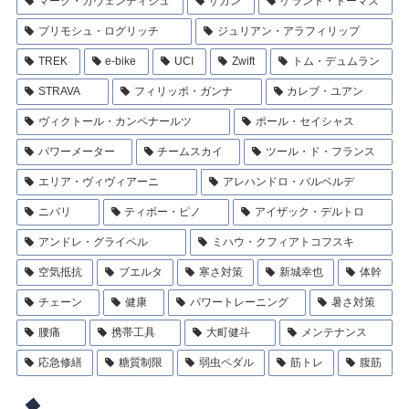
マーク・カヴェンディシュ
サガン
ゲラント・トーマス
プリモシュ・ログリッチ
ジュリアン・アラフィリップ
TREK
e-bike
UCI
Zwift
トム・デュムラン
STRAVA
フィリッポ・ガンナ
カレブ・ユアン
ヴィクトール・カンペナールツ
ポール・セイシャス
パワーメーター
チームスカイ
ツール・ド・フランス
エリア・ヴィヴィアーニ
アレハンドロ・バルベルデ
ニバリ
ティボー・ピノ
アイザック・デルトロ
アンドレ・グライペル
ミハウ・クフィアトコフスキ
空気抵抗
ブエルタ
寒さ対策
新城幸也
体幹
チェーン
健康
パワートレーニング
暑さ対策
腰痛
携帯工具
大町健斗
メンテナンス
応急修繕
糖質制限
弱虫ペダル
筋トレ
腹筋