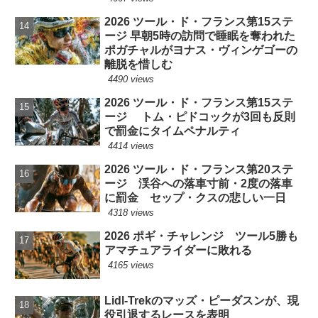
2026 ツール・ド・フランス第15ステ
ージ 早朝5時の訪問で睡眠を奪われた
ポガチャルがヨナス・ヴィンゲゴーの
離脱を惜しむ
4490 views
2026 ツール・ド・フランス第15ステ
ージ トム・ピドコックが3回も反則
で罰金にタイムペナルティ
4414 views
2026 ツール・ド・フランス第20ステ
ージ 渓谷への落車寸前・2度の落車
に罰金 セップ・クスの悲しい一日
4318 views
2026 ポギ・チャレンジ ツール5勝も
アマチュアライダーに敗れる
4165 views
Lidl-Trekのマッズ・ピーダスンが、現
役引退するレースを表明