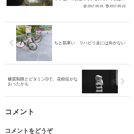
休み ヽ( ´ー`)ノ セノビ～では三人で、
2017.05.01
2017.05.22
加計までということでライドスタート
(｡･ω･)ﾉﾞ ｲｯﾃｷﾏ-ｽ♪途中で、...
ちと肌寒い リハビリ走には向かない
糖質制限とビタミンDで、花粉症がな
おったかも
コメント
コメントをどうぞ