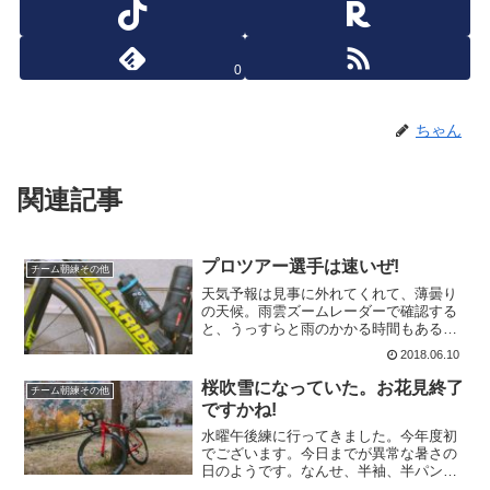
0
ちゃん
関連記事
プロツアー選手は速いぜ!
チーム朝練その他
天気予報は見事に外れてくれて、薄曇り
の天候。雨雲ズームレーダーで確認する
と、うっすらと雨のかかる時間もあるよ
う。では、雨に降られても良いようにヘ
2018.06.10
ルメットキャップとシューズカバーを装
着。しかしながら、雨はパラパラですみ
桜吹雪になっていた。お花見終了
チーム朝練その他
ました。アップ後からの急...
ですかね!
水曜午後練に行ってきました。今年度初
でございます。今日までが異常な暑さの
日のようです。なんせ、半袖、半パンに
なれんるですから。週間からはまた3月の