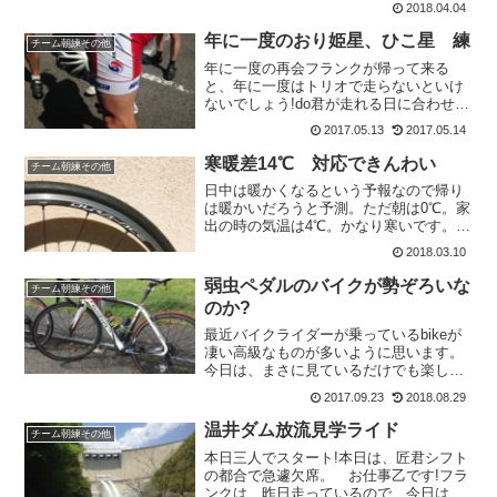
2018.04.04
気温に逆戻りするみたいです。では、暑
いうちに走っておかなくてはいけません
年に一度のおり姫星、ひこ星 練
チーム朝練その他
ね! と、いうことで...
年に一度の再会フランクが帰って来る
と、年に一度はトリオで走らないといけ
ないでしょう!do君が走れる日に合わせ
て、土曜日に行いました。少し集合時間
2017.05.13
2017.05.14
を遅らせて8:25三角公園にまずはdo君と
再会ヾ(＾-＾*)おひさ～♪なんせ、一年ぶ
寒暖差14℃ 対応できんわい
チーム朝練その他
りの再会です...
日中は暖かくなるという予報なので帰り
は暖かいだろうと予測。ただ朝は0℃。家
出の時の気温は4℃。かなり寒いです。で
も快晴なので暖かくなるだろうと。なの
2018.03.10
で、アンダーだけはマイナス対応の装備
で出かけました。これが間違いだったと
弱虫ペダルのバイクが勢ぞろいな
チーム朝練その他
は～ 完全に判断ミ...
のか?
最近バイクライダーが乗っているbikeが
凄い高級なものが多いように思います。
今日は、まさに見ているだけでも楽しい
自転車品評会のような休憩地点でした。
2017.09.23
2018.08.29
自分らの世代では自転車漫画といえば、
「シャカリキ」「ギャンブルレーサー」
温井ダム放流見学ライド
チーム朝練その他
でした。最近は「弱虫...
本日三人でスタート!本日は、匠君シフト
の都合で急遽欠席。 お仕事乙です!フラ
ンクは、昨日走っているので、今日はお