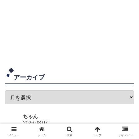
アーカイブ
ちゃん
2026.08.07
ほんと凄いスプリントの恰好ですよね。トラック出身だ
メニュー
ホーム
検索
トップ
サイドバー
けど、これだけパワーをハンドルとペダルに押し込んで