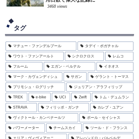
3468 views
タグ
マチュー・ファンデルプール
タデイ・ポガチャル
ワウト・ファンアールト
シクロクロス
レムコ
フルーム
エガン・ベルナル
イネオス
マーク・カヴェンディシュ
サガン
ゲラント・トーマス
プリモシュ・ログリッチ
ジュリアン・アラフィリップ
TREK
e-bike
UCI
Zwift
トム・デュムラン
STRAVA
フィリッポ・ガンナ
カレブ・ユアン
ヴィクトール・カンペナールツ
ポール・セイシャス
パワーメーター
チームスカイ
ツール・ド・フランス
エリア・ヴィヴィアーニ
アレハンドロ・バルベルデ