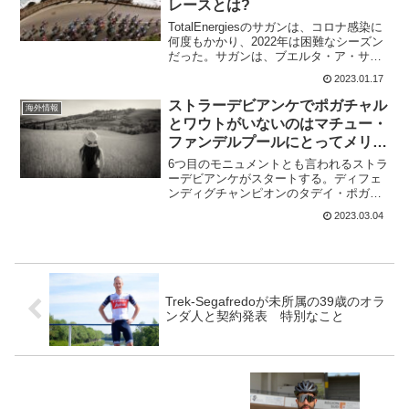
レースとは?
TotalEnergiesのサガンは、コロナ感染に
何度もかかり、2022年は困難なシーズン
だった。サガンは、ブエルタ・ア・サン
ファンから2023年シーズンをスタートす
2023.01.17
るが、春の目標となるレースは何だろう
か?世界選手権3連覇、ツールではポイ
ストラーデビアンケでポガチャル
海外情報
ン...
とワウトがいないのはマチュー・
ファンデルプールにとってメリッ
トにならないと
6つ目のモニュメントとも言われるストラ
ーデビアンケがスタートする。ディフェ
ンディグチャンピオンのタデイ・ポガチ
ャルは不在。そして、ワウト・ファンア
2023.03.04
ールトもコンデション不良でいない。優
勝候補はマチュー・ファンデルプールと
ジュリアン・アラフィリ...
Trek-Segafredoが未所属の39歳のオラ
ンダ人と契約発表 特別なこと