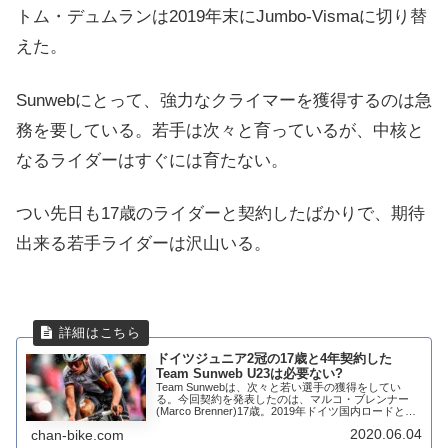
トム・デュムランは2019年末にJumbo-Vismaに切り替
えた。
Sunwebにとって、強力なクライマーを獲得するのは急
務を要している。若手は次々と育っているが、中核と
なるライダーはすぐには育たない。
つい先日も17歳のライダーと契約したばかりで、期待
出来る若手ライダーは沢山いる。
ドイツジュニア2冠の17歳と4年契約した
Team Sunweb U23は必要ない?
Team Sunwebは、次々と若い選手の獲得をしてい
る。今回契約を発表したのは、マルコ・ブレンナー
(Marco Brenner)17歳。2019年ドイツ国内ロードとTT
の2冠を制している。2019世界選手権ジュニアのロー
2020.06.04
chan-bike.com
ドは14位、TT3...