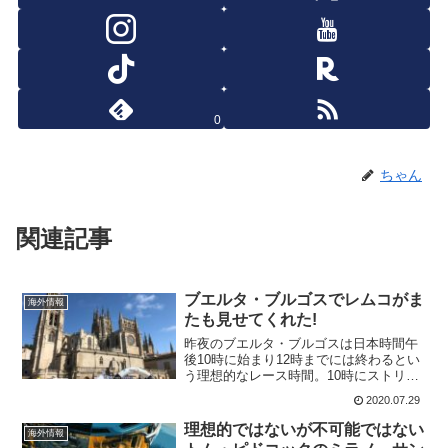
0
ちゃん
関連記事
ブエルタ・ブルゴスでレムコがま
海外情報
たも見せてくれた!
昨夜のブエルタ・ブルゴスは日本時間午
後10時に始まり12時までには終わるとい
う理想的なレース時間。10時にストリー
ミングが始まった時には、すでに残り
2020.07.29
75km。4人が逃げている展開だったが、
彼らも時速50km/h前後で進んでいる。逃
理想的ではないが不可能ではない
海外情報
げをつぶし...