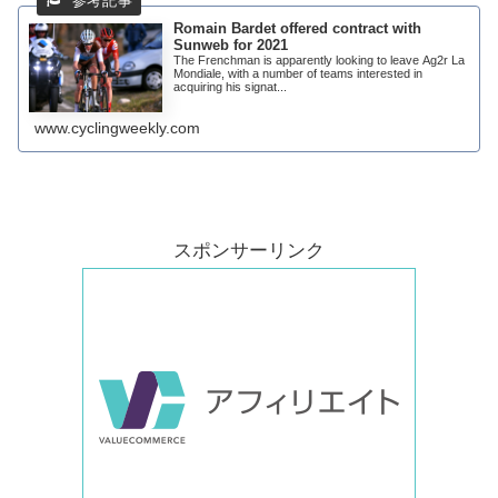
Romain Bardet offered contract with
Sunweb for 2021
The Frenchman is apparently looking to leave Ag2r La
Mondiale, with a number of teams interested in
acquiring his signat...
www.cyclingweekly.com
スポンサーリンク