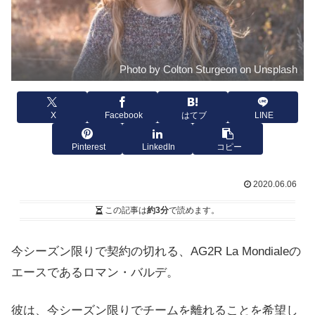
Photo by Colton Sturgeon on Unsplash
X
Facebook
はてブ
LINE
Pinterest
LinkedIn
コピー
2020.06.06
この記事は
約3分
で読めます。
今シーズン限りで契約の切れる、
AG2R La Mondialeの
エースであるロマン・バルデ。
彼は、今シーズン限りでチームを離れることを希望し