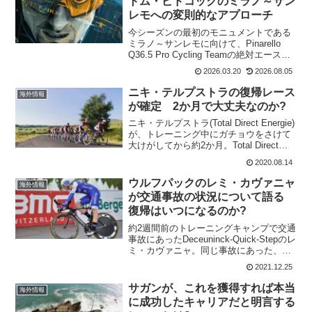
トム・ピドコックのミラノ～サン
レモへの変則的なアプローチ
今シーズンの最初のモニュメントである
ミラノ～サンレモに向けて、Pinarello
Q36.5 Pro Cycling Teamの絶対エースと
して臨むトム・ピドコック。トム・ピド
2026.03.20
2026.08.05
コックは、パリ～ニースやティレーノ～
アドリアティコを経由するとい...
ニキ・テルプストラの復帰レース
海外情報
が確定 2か月で大丈夫なのか?
ニキ・テルプストラ(Total Direct Energie)
が、トレーニング中にガチョウをさけて
大けがしてから約2か月。Total Direct
Energieのエースであるニキ・テルプスト
2020.08.14
ラは、ベルギーのツール・ド・ワロニー
でレースに復...
ウルフパックのレミ・カヴァニャ
海外情報
が交通事故の状況について語る
復帰はいつになるのか?
約2週間前のトレーニングキャンプで交通
事故にあったDeceuninck-Quick-Stepのレ
ミ・カヴァニャ。同じ事故にあった、マ
ウリ・ファンセヴェナントは軽症だった
2021.12.25
けど、レミ・カヴァニャはL1椎骨の骨折
で手術によりネジが何本か入っている...
サガンが、これを獲得すれば本当
海外情報
に成功したキャリアだと明言する