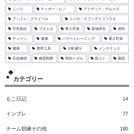
ニバリ
ティボー・ピノ
アイザック・デルトロ
アンドレ・グライペル
ミハウ・クフィアトコフスキ
空気抵抗
ブエルタ
寒さ対策
新城幸也
体幹
チェーン
健康
パワートレーニング
暑さ対策
腰痛
携帯工具
大町健斗
メンテナンス
応急修繕
糖質制限
弱虫ペダル
筋トレ
腹筋
カテゴリー
もこ日記
14
インプレ
77
チーム朝練その他
180