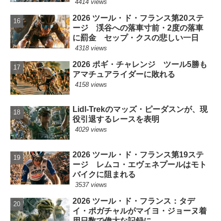
4414 views
2026 ツール・ド・フランス第20ステ
ージ 渓谷への落車寸前・2度の落車
に罰金 セップ・クスの悲しい一日
4318 views
2026 ポギ・チャレンジ ツール5勝も
アマチュアライダーに敗れる
4158 views
Lidl-Trekのマッズ・ピーダスンが、現
役引退するレースを表明
4029 views
2026 ツール・ド・フランス第19ステ
ージ レムコ・エヴェネプールはモト
バイクに阻まれる
3537 views
2026 ツール・ド・フランス：タデ
イ・ポガチャルがマイヨ・ジョーヌ着
用日数で偉大な記録に