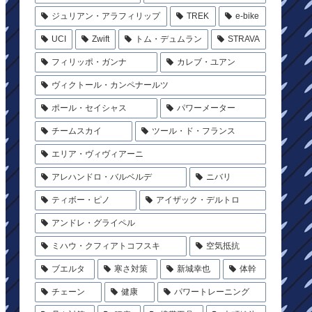
ジュリアン・アラフィリップ
TREK
e-bike
UCI
Zwift
トム・デュムラン
STRAVA
フィリッポ・ガンナ
カレブ・ユアン
ヴィクトール・カンペナールツ
ポール・セイシャス
パワーメーター
チームスカイ
ツール・ド・フランス
エリア・ヴィヴィアーニ
アレハンドロ・バルベルデ
ニバリ
ティボー・ピノ
アイザック・デルトロ
アンドレ・グライペル
ミハウ・クフィアトコフスキ
空気抵抗
ブエルタ
寒さ対策
新城幸也
体幹
チェーン
健康
パワートレーニング