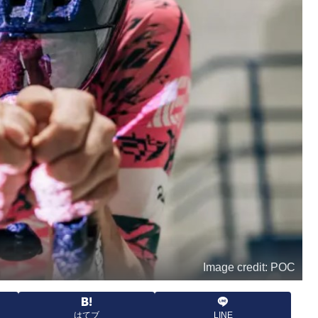
Image credit: POC
はてブ
LINE