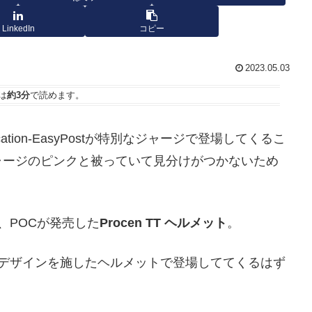
LinkedIn
コピー
2023.05.03
は
約3分
で読めます。
tion-EasyPostが特別なジャージで登場してくるこ
ャージのピンクと被っていて見分けがつかないため
、POCが発売した
Procen TT ヘルメット
。
いなく特別なデザインを施したヘルメットで登場しててくるはず