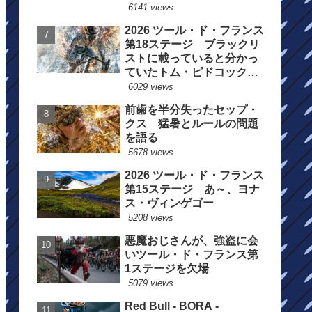
6141 views
2026 ツール・ド・フランス
第18ステージ ブラックリ
ストに載っていると分かっ
ていたトム・ピドコックは
総合順位死守に
6029 views
前歯を半分失ったセップ・
クス 猛暑とルールの問題
を語る
5678 views
2026 ツール・ド・フランス
第15ステージ あ～、ヨナ
ス・ヴィンゲゴー
5208 views
悪魔おじさんが、強盗に会
いツール・ド・フランス第
1ステージを欠場
5079 views
Red Bull - BORA -