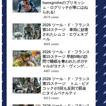
hansgroheのプリモッシ
ュ・ログリッチが車にはね
られる!
4674 views
2026 ツール・ド・フランス
第14ステージ 車両に妨害
されたレムコ・エヴェネプ
ール
4665 views
2026 ツール・ド・フランス
第15ステージ 早朝5時の訪
問で睡眠を奪われたポガチ
ャルがヨナス・ヴィンゲゴ
ーの離脱を惜しむ
4487 views
2026 ツール・ド・フランス
第15ステージ トム・ピド
コックが3回も反則で罰金
にタイムペナルティ
4413 views
2026 ツール・ド・フランス