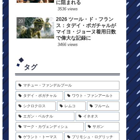
に阻まれる
3536 views
2026 ツール・ド・フラン
ス：タデイ・ポガチャルが
マイヨ・ジョーヌ着用日数
で偉大な記録に
3466 views
タグ
マチュー・ファンデルプール
タデイ・ポガチャル
ワウト・ファンアールト
シクロクロス
レムコ
フルーム
エガン・ベルナル
イネオス
マーク・カヴェンディシュ
サガン
ゲラント・トーマス
プリモシュ・ログリッチ