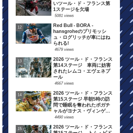
いツール・ド・フランス第
1ステージを欠場
5081 views
Red Bull - BORA -
hansgroheのプリモッシ
ュ・ログリッチが車にはね
られる!
4679 views
2026 ツール・ド・フランス
第14ステージ 車両に妨害
されたレムコ・エヴェネプ
ール
4667 views
2026 ツール・ド・フランス
第15ステージ 早朝5時の訪
問で睡眠を奪われたポガチ
ャルがヨナス・ヴィンゲゴ
ーの離脱を惜しむ
4490 views
2026 ツール・ド・フランス
第15ステージ トム・ピド