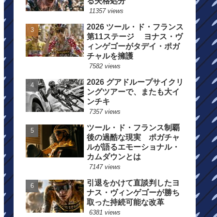
る失格処分
11357 views
2026 ツール・ド・フランス
第11ステージ ヨナス・ヴ
ィンゲゴーがタデイ・ポガ
チャルを擁護
7582 views
2026 グアドループサイクリ
ングツアーで、またも大イ
ンチキ
7357 views
ツール・ド・フランス制覇
後の過酷な現実 ポガチャ
ルが語るエモーショナル・
カムダウンとは
7147 views
引退をかけて直談判したヨ
ナス・ヴィンゲゴーが勝ち
取った持続可能な改革
6381 views