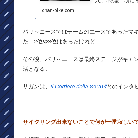
った。その後、2月に
ア...
chan-bike.com
パリ～ニースではチームのエースであったマ
た。2位や3位はあったけれど。
その後、パリ～ニースは最終ステージがキャ
活となる。
サガンは、
Il Corriere della
Sera
とのインタ
サイクリング出来ないことで何が一番寂しい