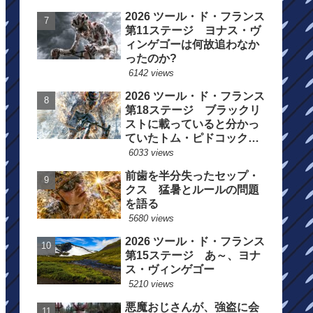
2026 ツール・ド・フランス
第11ステージ ヨナス・ヴ
ィンゲゴーは何故追わなか
ったのか?
6142 views
2026 ツール・ド・フランス
第18ステージ ブラックリ
ストに載っていると分かっ
ていたトム・ピドコックは
総合順位死守に
6033 views
前歯を半分失ったセップ・
クス 猛暑とルールの問題
を語る
5680 views
2026 ツール・ド・フランス
第15ステージ あ～、ヨナ
ス・ヴィンゲゴー
5210 views
悪魔おじさんが、強盗に会