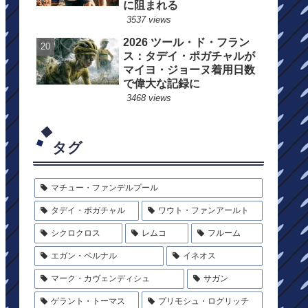
に阻まれる
3537 views
2026 ツール・ド・フラン
ス：タデイ・ポガチャルが
マイヨ・ジョーヌ着用日数
で偉大な記録に
3468 views
タグ
マチュー・ファンデルプール
タデイ・ポガチャル
ワウト・ファンアールト
シクロクロス
レムコ
フルーム
エガン・ベルナル
イネオス
マーク・カヴェンディシュ
サガン
ゲラント・トーマス
プリモシュ・ログリッチ