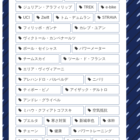
ジュリアン・アラフィリップ
TREK
e-bike
UCI
Zwift
トム・デュムラン
STRAVA
フィリッポ・ガンナ
カレブ・ユアン
ヴィクトール・カンペナールツ
ポール・セイシャス
パワーメーター
チームスカイ
ツール・ド・フランス
エリア・ヴィヴィアーニ
アレハンドロ・バルベルデ
ニバリ
ティボー・ピノ
アイザック・デルトロ
アンドレ・グライペル
ミハウ・クフィアトコフスキ
空気抵抗
ブエルタ
寒さ対策
新城幸也
体幹
チェーン
健康
パワートレーニング