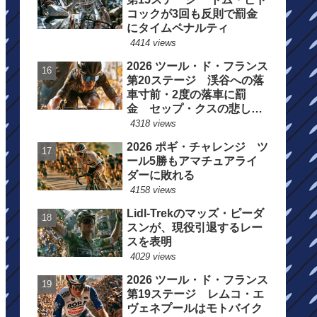
コックが3回も反則で罰金
にタイムペナルティ
4414 views
2026 ツール・ド・フランス
第20ステージ 渓谷への落
車寸前・2度の落車に罰
金 セップ・クスの悲しい
一日
4318 views
2026 ポギ・チャレンジ ツ
ール5勝もアマチュアライ
ダーに敗れる
4158 views
Lidl-Trekのマッズ・ピーダ
スンが、現役引退するレー
スを表明
4029 views
2026 ツール・ド・フランス
第19ステージ レムコ・エ
ヴェネプールはモトバイク