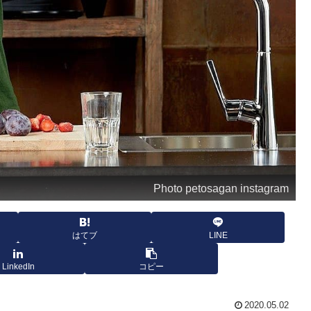
Photo petosagan instagram
はてブ
LINE
LinkedIn
コピー
2020.05.02