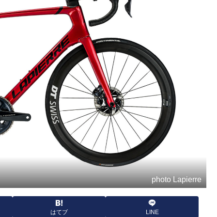
photo Lapierre
はてブ
LINE