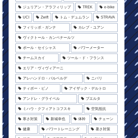
ジュリアン・アラフィリップ
TREK
e-bike
UCI
Zwift
トム・デュムラン
STRAVA
フィリッポ・ガンナ
カレブ・ユアン
ヴィクトール・カンペナールツ
ポール・セイシャス
パワーメーター
チームスカイ
ツール・ド・フランス
エリア・ヴィヴィアーニ
アレハンドロ・バルベルデ
ニバリ
ティボー・ピノ
アイザック・デルトロ
アンドレ・グライペル
ブエルタ
ミハウ・クフィアトコフスキ
空気抵抗
寒さ対策
新城幸也
体幹
チェーン
健康
パワートレーニング
暑さ対策