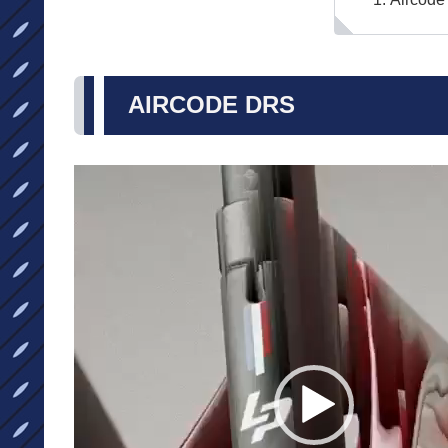
AIRCODE DRS
動
画
プ
レ
ー
ヤ
ー