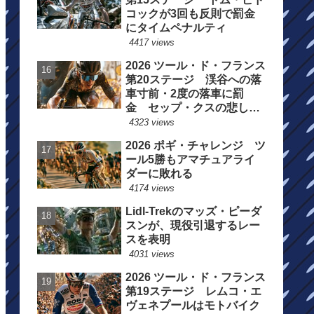
コックが3回も反則で罰金
にタイムペナルティ
4417 views
2026 ツール・ド・フランス
第20ステージ 渓谷への落
車寸前・2度の落車に罰
金 セップ・クスの悲しい
一日
4323 views
2026 ポギ・チャレンジ ツ
ール5勝もアマチュアライ
ダーに敗れる
4174 views
Lidl-Trekのマッズ・ピーダ
スンが、現役引退するレー
スを表明
4031 views
2026 ツール・ド・フランス
第19ステージ レムコ・エ
ヴェネプールはモトバイク