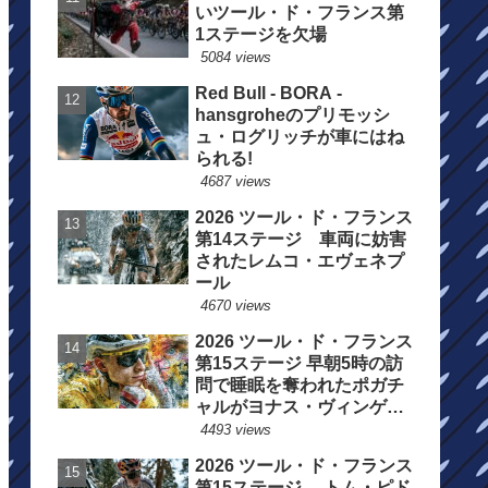
いツール・ド・フランス第
1ステージを欠場
5084 views
Red Bull - BORA -
hansgroheのプリモッシ
ュ・ログリッチが車にはね
られる!
4687 views
2026 ツール・ド・フランス
第14ステージ 車両に妨害
されたレムコ・エヴェネプ
ール
4670 views
2026 ツール・ド・フランス
第15ステージ 早朝5時の訪
問で睡眠を奪われたポガチ
ャルがヨナス・ヴィンゲゴ
ーの離脱を惜しむ
4493 views
2026 ツール・ド・フランス
第15ステージ トム・ピド