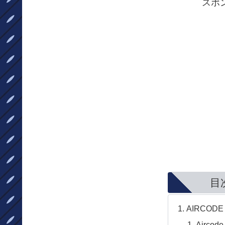
スポ
目
AIRCODE
Airco