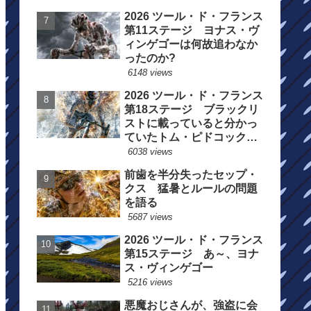
2026 ツール・ド・フランス
第11ステージ ヨナス・ヴ
ィンゲゴーは何故追わなか
ったのか?
6148 views
2026 ツール・ド・フランス
第18ステージ ブラックリ
ストに載っていると分かっ
ていたトム・ピドコックは
総合順位死守に
6038 views
前歯を半分失ったセップ・
クス 猛暑とルールの問題
を語る
5687 views
2026 ツール・ド・フランス
第15ステージ あ～、ヨナ
ス・ヴィンゲゴー
5216 views
悪魔おじさんが、強盗に会