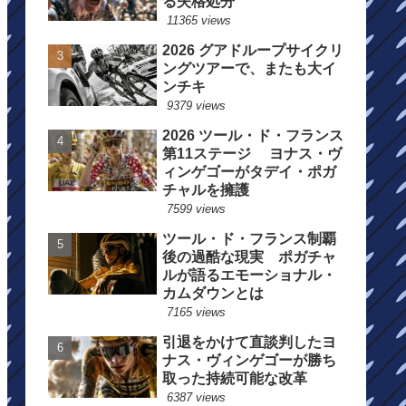
る失格処分
11365 views
2026 グアドループサイクリ
ングツアーで、またも大イ
ンチキ
9379 views
2026 ツール・ド・フランス
第11ステージ ヨナス・ヴ
ィンゲゴーがタデイ・ポガ
チャルを擁護
7599 views
ツール・ド・フランス制覇
後の過酷な現実 ポガチャ
ルが語るエモーショナル・
カムダウンとは
7165 views
引退をかけて直談判したヨ
ナス・ヴィンゲゴーが勝ち
取った持続可能な改革
6387 views