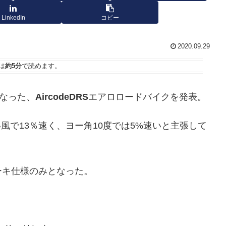
LinkedIn
コピー
2020.09.29
は
約5分
で読めます。
になった、
AircodeDRS
エアロロードバイクを発表。
かい風で13％速く、ヨー角10度では5%速いと主張して
ーキ仕様のみとなった。