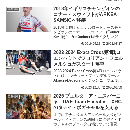
ン、ミッケル・ビョーグ、ヨナタン・ナ
ルバエスと離脱し...
2018年イギリスチャンピオンの
海外情報
コナー・スウィフトがARKEA
SAMSICへ移籍
2018年英国ナショナルロードレースチャ
ンピオンのコナー・スウィフト(Connor
Swift)が、ProContinentalサイクリングチ
ームArkea-Samsicと契約。フランスのレ
2019.05.16
2021.05.17
ンヌに拠点を置くチームと、2020年の終
わりまで走...
2023-2024 Exact Cross第4戦ロ
海外情報
エンハウトでフロリアン・フェル
メルシュがスタート落車
2023-2024 Exact Cross第4戦ロエンハウ
トには、 マチュー・ファンデルプール
Alpecin-Deceuninck ジャンニ・フェルメ
ルシュ Alpecin-Deceuninck ゼネク・ス
2023.12.30
2026.01.30
ティバル Team Jayco ...
2026 ブエルタ・ア・エスパーニ
海外情報
ャ UAE Team Emirates – XRG
のタデイ・ポガチャルを支えるメ
ンバー
すでにモナコ公国のアルベール大公がツ
ール・ド・フランス訪問時にタデイ・ポ
ガチャルのブエルタ出場について言及し
ていた。8月3日にUAE Team Emirates -