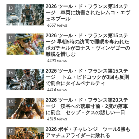
2026 ツール・ド・フランス第14ステ
ージ 車両に妨害されたレムコ・エヴ
ェネプール
4667 views
2026 ツール・ド・フランス第15ステ
ージ 早朝5時の訪問で睡眠を奪われた
ポガチャルがヨナス・ヴィンゲゴーの
離脱を惜しむ
4490 views
2026 ツール・ド・フランス第15ステ
ージ トム・ピドコックが3回も反則
で罰金にタイムペナルティ
4414 views
2026 ツール・ド・フランス第20ステ
ージ 渓谷への落車寸前・2度の落車
に罰金 セップ・クスの悲しい一日
4318 views
2026 ポギ・チャレンジ ツール5勝も
アマチュアライダーに敗れる