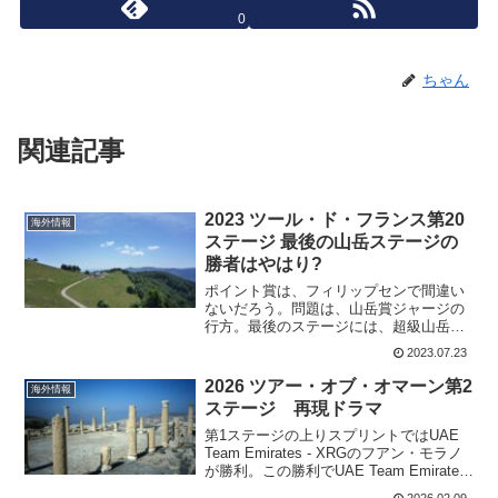
0
ちゃん
関連記事
2023 ツール・ド・フランス第20
海外情報
ステージ 最後の山岳ステージの
勝者はやはり?
ポイント賞は、フィリップセンで間違い
ないだろう。問題は、山岳賞ジャージの
行方。最後のステージには、超級山岳は
ないけれど1級山岳が2箇所最後に待って
2023.07.23
いる。 ジュリオ・チッコーネ Lidl-
Trek 88ポイント フェリックス・ガル
2026 ツアー・オブ・オマーン第2
海外情報
AG2R ...
ステージ 再現ドラマ
第1ステージの上りスプリントではUAE
Team Emirates - XRGのフアン・モラノ
が勝利。この勝利でUAE Team Emirates
- XRGはすでに7勝目。ジェイ・ヴァイ
2026.02.09