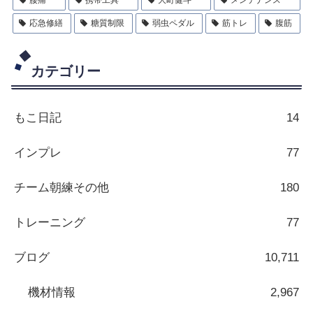
腰痛
携帯工具
大町健斗
メンテナンス
応急修繕
糖質制限
弱虫ペダル
筋トレ
腹筋
カテゴリー
もこ日記
14
インプレ
77
チーム朝練その他
180
トレーニング
77
ブログ
10,711
機材情報
2,967