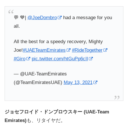
💬 💙|
@JoeDombro
had a message for you
all.
All the best for a speedy recovery, Mighty
Joe!
#UAETeamEmirates
#RideTogether
#Giro
pic.twitter.com/htGuPp6cIl
— @UAE-TeamEmirates
(@TeamEmiratesUAE)
May 13, 2021
ジョセフロ
イド・ドンブロウスキー (UAE-Team
Emirates)
も、リタイヤだ。