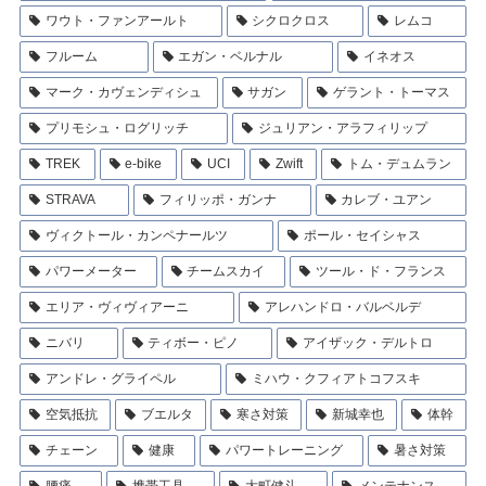
ワウト・ファンアールト
シクロクロス
レムコ
フルーム
エガン・ベルナル
イネオス
マーク・カヴェンディシュ
サガン
ゲラント・トーマス
プリモシュ・ログリッチ
ジュリアン・アラフィリップ
TREK
e-bike
UCI
Zwift
トム・デュムラン
STRAVA
フィリッポ・ガンナ
カレブ・ユアン
ヴィクトール・カンペナールツ
ポール・セイシャス
パワーメーター
チームスカイ
ツール・ド・フランス
エリア・ヴィヴィアーニ
アレハンドロ・バルベルデ
ニバリ
ティボー・ピノ
アイザック・デルトロ
アンドレ・グライペル
ミハウ・クフィアトコフスキ
空気抵抗
ブエルタ
寒さ対策
新城幸也
体幹
チェーン
健康
パワートレーニング
暑さ対策