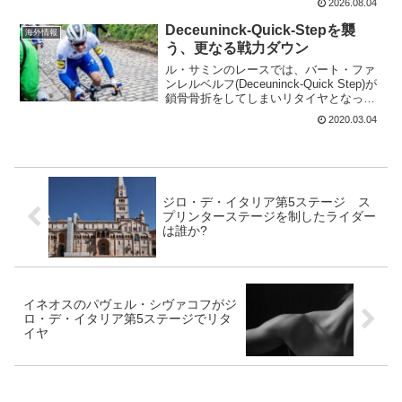
2026.08.04
XRGはタデイ・ポガチャルのブエルタ・
ア・エスパーニャ出場を発表となっ
Deceuninck-Quick-Stepを襲
海外情報
た。...
う、更なる戦力ダウン
ル・サミンのレースでは、バート・ファ
ンレルベルフ(Deceuninck-Quick Step)が
鎖骨骨折をしてしまいリタイヤとなって
しまった。Deceuninck-Quick Stepでは、
2020.03.04
落車によるリタイヤが続いている。ミッ
ケルフレーリッ...
ジロ・デ・イタリア第5ステージ ス
プリンターステージを制したライダー
は誰か?
イネオスのパヴェル・シヴァコフがジ
ロ・デ・イタリア第5ステージでリタ
イヤ