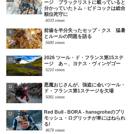
ージ ブラックリストに載っていると
分かっていたトム・ピドコックは総合
順位死守に
6033 views
前歯を半分失ったセップ・クス 猛暑
とルールの問題を語る
5680 views
2026 ツール・ド・フランス第15ステ
ージ あ～、ヨナス・ヴィンゲゴー
5210 views
悪魔おじさんが、強盗に会いツール・
ド・フランス第1ステージを欠場
5081 views
Red Bull - BORA - hansgroheのプリ
モッシュ・ログリッチが車にはねられ
る!
4679 views