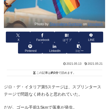
Photo by
Stavrialena Gontzou
on
Unsplash
X
Facebook
はてブ
LINE
Pinterest
LinkedIn
コピー
2021.05.13
2021.05.21
この記事は
約3分
で読めます。
ジロ・デ・イタリア第5ステージは、スプリンタース
テージで問題なく終わると思われていた。
だが、ゴール手前3.5kmで落車が発生。