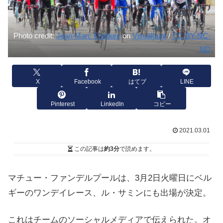
Photo credit:
Jean-Marc Froidure
on
Visualhunt
/
CC BY-NC-
ND
X
Facebook
はてブ
LINE
Pinterest
LinkedIn
コピー
2021.03.01
この記事は
約3分
で読めます。
マチュー・ファンデルプールは、3月2日火曜日にベル
ギーのワンデイレース、ル・サミンにも出場が決定。
これはチームのソーシャルメディアで伝えられた。オ