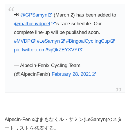
📢
@GPSamyn
(March 2) has been added to
@mathieuvdpoel
‘s race schedule. Our
complete line-up will be published soon.
#MVDP
#LeSamyn
#BingoalCyclingCup
pic.twitter.com/5qQkZEYXVY
— Alpecin-Fenix Cycling Team
(@AlpecinFenix)
February 28, 2021
Alpecin-Fenixはまもなくル・サミン(LeSamyn)のスタ
ートリストを発表する。