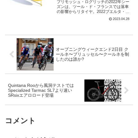
つと
プリモッシュ・ログリッチの2022年シー
ズンは、ツール・ド・フランスでは落車
の影響からリタイヤ。2022ブエルタ・
ア・エスパーニャもゴール前の落車によ
2023.04.28
り肩の脱臼でリタイヤ。2023年最初のテ
ィレーノ～アドリアテッコで、ワウト・
ファンアールト...
オープニングウィークエンド2日目 ク
ールネ〜ブリュッセル〜クールネを制
したのは誰か?
Quintana Rooから風洞テストでは
Specialized Tarmac SL7より速い
SRsixエアロロード登場
コメント