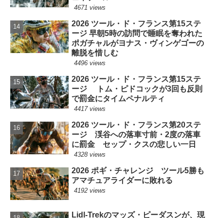
4671 views
2026 ツール・ド・フランス第15ステ
ージ 早朝5時の訪問で睡眠を奪われた
ポガチャルがヨナス・ヴィンゲゴーの
離脱を惜しむ
4496 views
2026 ツール・ド・フランス第15ステ
ージ トム・ピドコックが3回も反則
で罰金にタイムペナルティ
4417 views
2026 ツール・ド・フランス第20ステ
ージ 渓谷への落車寸前・2度の落車
に罰金 セップ・クスの悲しい一日
4328 views
2026 ポギ・チャレンジ ツール5勝も
アマチュアライダーに敗れる
4192 views
Lidl-Trekのマッズ・ピーダスンが、現