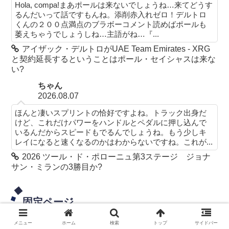
Hola, compa!まあポールは来ないでしょうね…来てどうす
るんだいって話ですもんね。添削赤入れゼロ！デルトロ
くんの２００点満点のブラボーコメント読めばポールも
萎えちゃうでしょうしね…主語がね…『...
アイザック・デルトロがUAE Team Emirates - XRG
と契約延長するということはポール・セイシャスは来な
い?
ちゃん
2026.08.07
ほんと凄いスプリントの恰好ですよね。トラック出身だ
けど、これだけパワーをハンドルとペダルに押し込んで
いるんだからスピードもでるんでしょうね。もう少しキ
レイになると速くなるのかはわからないですね。これが...
2026 ツール・ド・ポローニュ第3ステージ ジョナ
サン・ミランの3勝目か?
固定ページ
メニュー
ホーム
検索
トップ
サイドバー