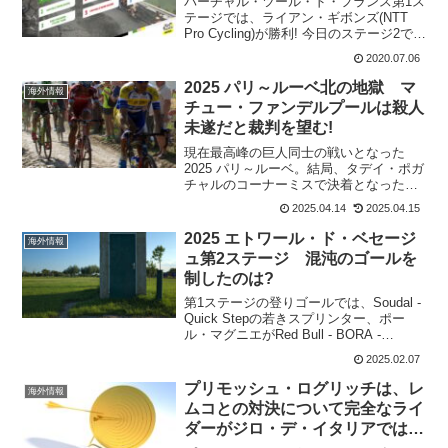
バーチャル・ツール・ド・フランス第1ス
テージでは、ライアン・ギボンズ(NTT
Pro Cycling)が勝利! 今日のステージ2で
は、男性と女性の両方がZwift Watopia山
2020.07.06
ルートに取り組む、登って下る簡単なレ
イアウトのコース。誰が勝...
2025 パリ～ルーベ北の地獄 マ
海外情報
チュー・ファンデルプールは殺人
未遂だと裁判を望む!
現在最高峰の巨人同士の戦いとなった
2025 パリ～ルーベ。結局、タデイ・ポガ
チャルのコーナーミスで決着となったけ
れど、単独走となったマチュー・ファン
2025.04.14
2025.04.15
デルプールにまたも悲劇が。単独で走る
マチューの顔に黄色いボトルが投げつけ
2025 エトワール・ド・ベセージ
海外情報
られたのだ。あわや大...
ュ第2ステージ 混沌のゴールを
制したのは?
第1ステージの登りゴールでは、Soudal -
Quick Stepの若きスプリンター、ポー
ル・マグニエがRed Bull - BORA -
hansgroheのヨルディ・メイウスを破って
2025.02.07
勝利。第2ステージからリーダージャージ
を着用してスタ...
プリモッシュ・ログリッチは、レ
海外情報
ムコとの対決について完全なライ
ダーがジロ・デ・イタリアでは勝