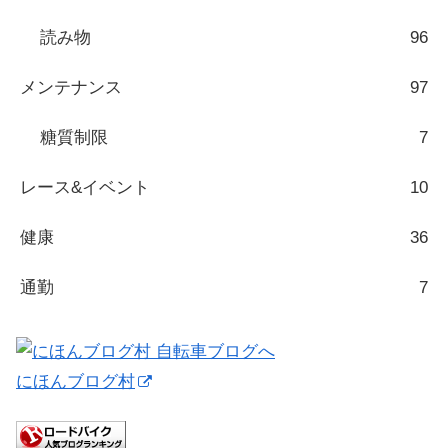
読み物
96
メンテナンス
97
糖質制限
7
レース&イベント
10
健康
36
通勤
7
にほんブログ村