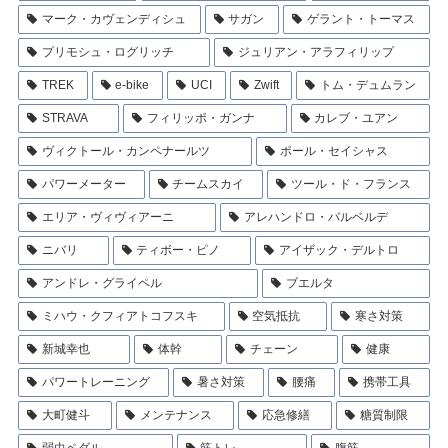
マーク・カヴェンディシュ
サガン
ゲラント・トーマス
プリモシュ・ログリッチ
ジュリアン・アラフィリップ
TREK
e-bike
UCI
Zwift
トム・デュムラン
STRAVA
フィリッポ・ガンナ
カレブ・ユアン
ヴィクトール・カンペナールツ
ポール・セイシャス
パワーメーター
チームスカイ
ツール・ド・フランス
エリア・ヴィヴィアーニ
アレハンドロ・バルベルデ
ニバリ
ティボー・ピノ
アイザック・デルトロ
アンドレ・グライペル
ブエルタ
ミハウ・クフィアトコフスキ
空気抵抗
寒さ対策
新城幸也
体幹
チェーン
健康
パワートレーニング
暑さ対策
腰痛
携帯工具
大町健斗
メンテナンス
応急修繕
糖質制限
弱虫ペダル
筋トレ
腹筋