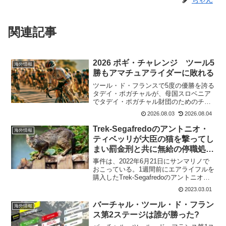
ちゃん
関連記事
2026 ポギ・チャレンジ ツール5
海外情報
勝もアマチュアライダーに敗れる
ツール・ド・フランスで5度の優勝を誇る
タデイ・ポガチャルが、母国スロベニア
でタデイ・ポガチャル財団のためのチャ
リティイベントを開催した。日曜日のメ
2026.08.03
2026.08.04
インイベント「ポギ・チャレンジ」には
1000人以上のアマチュアサイクリストが
Trek-Segafredoのアントニオ・
海外情報
参加したが、ポガチ...
ティベッリが大臣の猫を撃ってし
まい罰金刑と共に無給の停職処分
に
事件は、2022年6月21日にサンマリノで
おこっている。1週間前にエアライフルを
購入したTrek-Segafredoのアントニオ・
ティベッリは錠の試し打ちをして猫にも
2023.03.01
発砲。これが命中してしまい猫は亡くな
ってしまった。この猫の飼い主は、サン
バーチャル・ツール・ド・フラン
海外情報
マ...
ス第2ステージは誰が勝った?