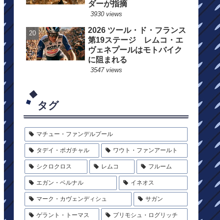
ダーが指摘
3930 views
2026 ツール・ド・フランス
第19ステージ レムコ・エ
ヴェネプールはモトバイク
に阻まれる
3547 views
タグ
マチュー・ファンデルプール
タデイ・ポガチャル
ワウト・ファンアールト
シクロクロス
レムコ
フルーム
エガン・ベルナル
イネオス
マーク・カヴェンディシュ
サガン
ゲラント・トーマス
プリモシュ・ログリッチ