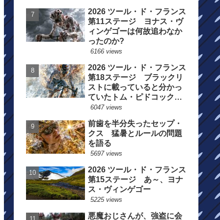
2026 ツール・ド・フランス
第11ステージ ヨナス・ヴ
ィンゲゴーは何故追わなか
ったのか?
6166 views
2026 ツール・ド・フランス
第18ステージ ブラックリ
ストに載っていると分かっ
ていたトム・ピドコックは
総合順位死守に
6047 views
前歯を半分失ったセップ・
クス 猛暑とルールの問題
を語る
5697 views
2026 ツール・ド・フランス
第15ステージ あ～、ヨナ
ス・ヴィンゲゴー
5225 views
悪魔おじさんが、強盗に会