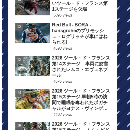
いツール・ド・フランス第
1ステージを欠場
5096 views
Red Bull - BORA -
hansgroheのプリモッシ
ュ・ログリッチが車にはね
られる!
4698 views
2026 ツール・ド・フランス
第14ステージ 車両に妨害
されたレムコ・エヴェネプ
ール
4676 views
2026 ツール・ド・フランス
第15ステージ 早朝5時の訪
問で睡眠を奪われたポガチ
ャルがヨナス・ヴィンゲゴ
ーの離脱を惜しむ
4498 views
2026 ツール・ド・フランス
第15ステージ トム・ピド