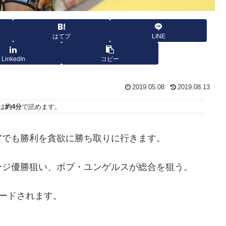
はてブ
LINE
LinkedIn
コピー
2019.05.08
2019.08.13
は
約4分
で読めます。
アでも勝利を貪欲に勝ち取りに行きます。
ージ優勝狙い、
ボブ・ユンゲルスが総合を狙う。
ってリードされます。