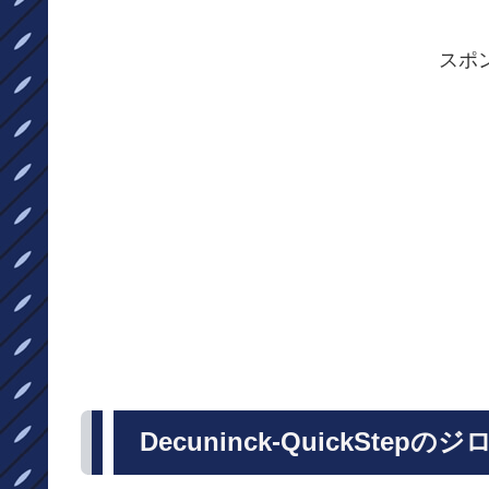
スポ
Decuninck-QuickStep
のジ