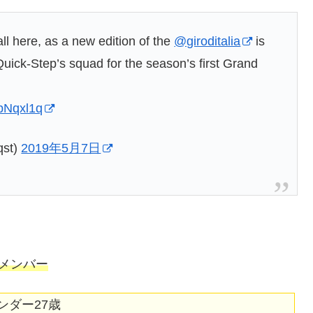
all here, as a new edition of the
@giroditalia
is
uick-Step’s squad for the season’s first Grand
HpNqxl1q
qst)
2019年5月7日
メンバー
ウンダー27歳