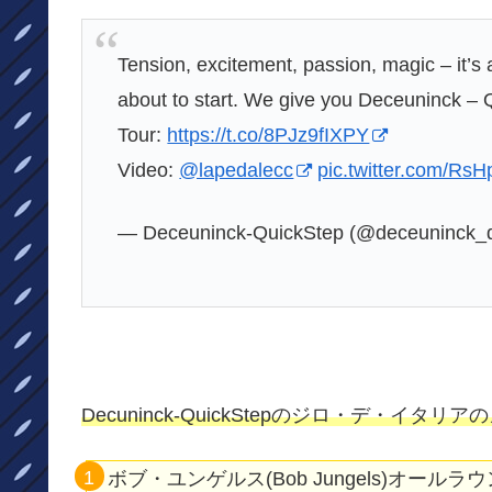
Tension, excitement, passion, magic – it’s 
about to start. We give you Deceuninck – Q
Tour:
https://t.co/8PJz9fIXPY
Video:
@lapedalecc
pic.twitter.com/Rs
— Deceuninck-QuickStep (@deceuninck_
Decuninck-QuickStep
のジロ・デ・イタリアの
ボブ・ユンゲルス(Bob Jungels)オールラ