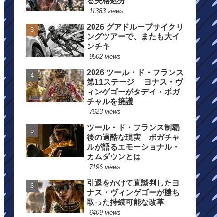
る失格処分
11383 views
2026 グアドループサイクリ
ングツアーで、またも大イ
ンチキ
9502 views
2026 ツール・ド・フランス
第11ステージ ヨナス・ヴ
ィンゲゴーがタデイ・ポガ
チャルを擁護
7623 views
ツール・ド・フランス制覇
後の過酷な現実 ポガチャ
ルが語るエモーショナル・
カムダウンとは
7196 views
引退をかけて直談判したヨ
ナス・ヴィンゲゴーが勝ち
取った持続可能な改革
6409 views