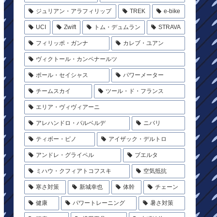
ジュリアン・アラフィリップ
TREK
e-bike
UCI
Zwift
トム・デュムラン
STRAVA
フィリッポ・ガンナ
カレブ・ユアン
ヴィクトール・カンペナールツ
ポール・セイシャス
パワーメーター
チームスカイ
ツール・ド・フランス
エリア・ヴィヴィアーニ
アレハンドロ・バルベルデ
ニバリ
ティボー・ピノ
アイザック・デルトロ
アンドレ・グライペル
ブエルタ
ミハウ・クフィアトコフスキ
空気抵抗
寒さ対策
新城幸也
体幹
チェーン
健康
パワートレーニング
暑さ対策