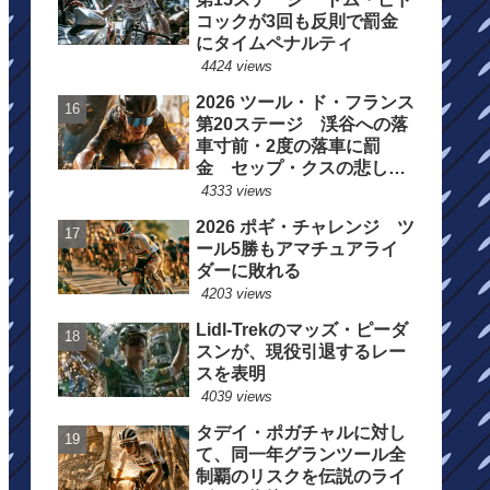
コックが3回も反則で罰金
にタイムペナルティ
4424 views
2026 ツール・ド・フランス
第20ステージ 渓谷への落
車寸前・2度の落車に罰
金 セップ・クスの悲しい
一日
4333 views
2026 ポギ・チャレンジ ツ
ール5勝もアマチュアライ
ダーに敗れる
4203 views
Lidl-Trekのマッズ・ピーダ
スンが、現役引退するレー
スを表明
4039 views
タデイ・ポガチャルに対し
て、同一年グランツール全
制覇のリスクを伝説のライ