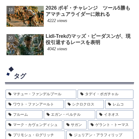
2026 ポギ・チャレンジ ツール5勝も
アマチュアライダーに敗れる
4222 views
Lidl-Trekのマッズ・ピーダスンが、現
役引退するレースを表明
4042 views
タグ
マチュー・ファンデルプール
タデイ・ポガチャル
ワウト・ファンアールト
シクロクロス
レムコ
フルーム
エガン・ベルナル
イネオス
マーク・カヴェンディシュ
サガン
ゲラント・トーマス
プリモシュ・ログリッチ
ジュリアン・アラフィリップ