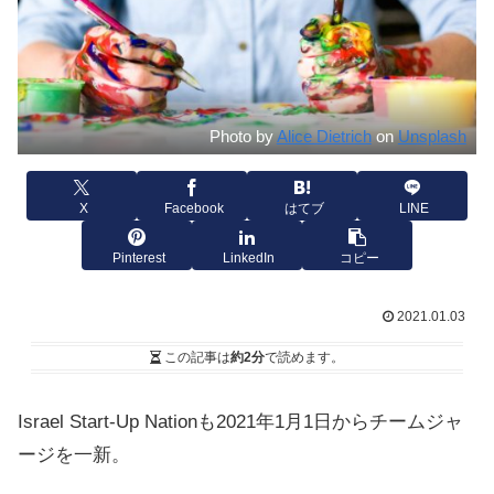
Photo by
Alice Dietrich
on
Unsplash
X
Facebook
はてブ
LINE
Pinterest
LinkedIn
コピー
2021.01.03
この記事は
約2分
で読めます。
Israel Start-Up Nationも2021年1月1日からチームジャ
ージを一新。