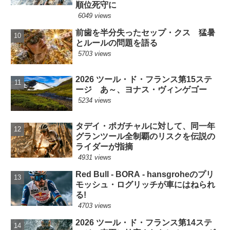
順位死守に
6049 views
前歯を半分失ったセップ・クス 猛暑
とルールの問題を語る
5703 views
2026 ツール・ド・フランス第15ステ
ージ あ～、ヨナス・ヴィンゲゴー
5234 views
タデイ・ポガチャルに対して、同一年
グランツール全制覇のリスクを伝説の
ライダーが指摘
4931 views
Red Bull - BORA - hansgroheのプリ
モッシュ・ログリッチが車にはねられ
る!
4703 views
2026 ツール・ド・フランス第14ステ