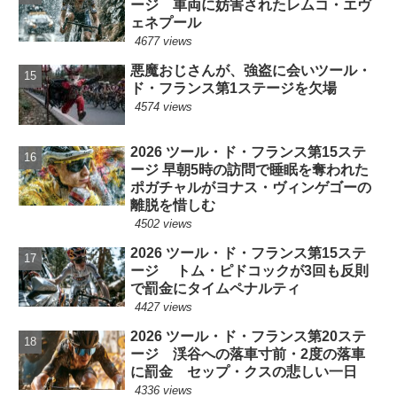
ージ 車両に妨害されたレムコ・エヴ
ェネプール
4677 views
悪魔おじさんが、強盗に会いツール・
ド・フランス第1ステージを欠場
4574 views
2026 ツール・ド・フランス第15ステ
ージ 早朝5時の訪問で睡眠を奪われた
ポガチャルがヨナス・ヴィンゲゴーの
離脱を惜しむ
4502 views
2026 ツール・ド・フランス第15ステ
ージ トム・ピドコックが3回も反則
で罰金にタイムペナルティ
4427 views
2026 ツール・ド・フランス第20ステ
ージ 渓谷への落車寸前・2度の落車
に罰金 セップ・クスの悲しい一日
4336 views