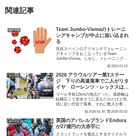
関連記事
Team Jumbo-Vismaのトレーニ
海外情報
ングキャンプが中止に追い込まれ
る
現在スペインのアリカンテでトレーニン
グキャンプをおこなっているTeam
Jumbo-Visma。しかし、トレーニング3
日目に、グループ内の一人がコロナテス
2022.01.13
トで陽性だったため、トレーニングキャ
ンプを解体した。今後のトレーニングは
2026 アラウルツアー第3ステー
海外情報
どうなるんだろ...
ジ 下りの高速落車で二人がリタ
イヤ ローレンツ・レックスは完
走
ゴール手前12kmの地点だった。道路幅は
結構広くて安全そうに見えたのだけど先
頭に近い付近で落車。それに数人が巻き
込まれた。かなりひどい状態に見えたの
2026.01.30
2026.02.02
で心配された。ダヴィデ・ステッラ
UAE Team Emirates - XRGThis h...
英国のアパレルブランドEndura
海外情報
が27億円の大赤字に
スコットランドを拠点とするサイクルウ