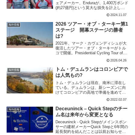
ェアメーカー、Enduraが、1,400万ポンド
(約27億円)という莫大な損失を計上し
た。同ブランドにとって2019年以来の損
2024.11.07
失となる。売り上げの減少Enduraは、
2013年から2020年まで、Movi...
2026 ツアー・オブ・ターキー第1
海外情報
ステージ 開幕ステージの勝者
は?
2021年、マーク・カヴェンディシュが大
復活したツアー・オブ・ターキーがトル
コで開催。Presidential Cycling Tour of
Türkiye(2.Pro)トルコ1周レースとも呼ば
2026.04.26
れている。ツアー・オブ・ターキーは
2020年...
トム・デュムランはコロンビアで
海外情報
は人気もの?
トム・デュムランは現在、南米に滞在し
ている。デュムランは、新シーズンに向
けてコロンビアの高地で準備を進めてい
る。デュムランは自分の選択を後悔して
2022.02.07
いない。それどころか、AS Américaとの
対談でこう語っている。「ここを楽しん
Deceuninck – Quick Stepのチー
海外情報
でいる。ここで...
ム名は来年から変更となる
Deceuninck - Quick Stepがメインスポン
サーの建材メーカーQuick Stepと6年間の
延長契約を結んだことは以前お知らせし