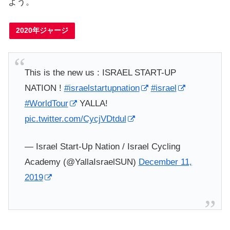
よう。
2020年ジャージ
This is the new us : ISRAEL START-UP
NATION !
#israelstartupnation
#israel
#WorldTour
YALLA!
pic.twitter.com/CycjVDtdul
— Israel Start-Up Nation / Israel Cycling
Academy (@YallaIsraelSUN)
December 11,
2019