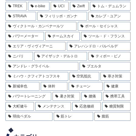
TREK
e-bike
UCI
Zwift
トム・デュムラン
STRAVA
フィリッポ・ガンナ
カレブ・ユアン
ヴィクトール・カンペナールツ
ポール・セイシャス
パワーメーター
チームスカイ
ツール・ド・フランス
エリア・ヴィヴィアーニ
アレハンドロ・バルベルデ
ニバリ
アイザック・デルトロ
ティボー・ピノ
アンドレ・グライペル
ブエルタ
ミハウ・クフィアトコフスキ
空気抵抗
寒さ対策
新城幸也
体幹
チェーン
健康
パワートレーニング
暑さ対策
腰痛
携帯工具
大町健斗
メンテナンス
応急修繕
糖質制限
弱虫ペダル
筋トレ
腹筋