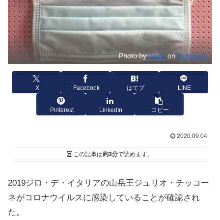
Photo by
Tonik
on
Unsplash
X
Facebook
はてブ
LINE
Pinterest
LinkedIn
コピー
2020.09.04
この記事は
約3分
で読めます。
2019ジロ・デ・イタリアの山岳王ジュリオ・チッコー
ネがコロナウイルスに感染していることが確認され
た。