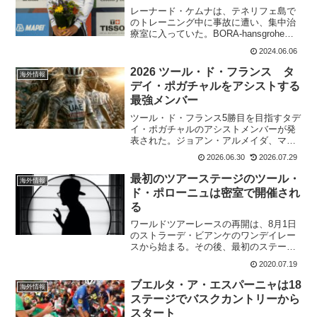
レーナード・ケムナは、テネリフェ島で
のトレーニング中に事故に遭い、集中治
療室に入っていた。BORA-hansgroheの
報告では、事故から44日後に、ローラー
2024.06.06
に乗っている。リハビリの第二段階とし
て、レッドブル・アスリート・パフォー
2026 ツール・ド・フランス タ
海外情報
マンス・セ...
デイ・ポガチャルをアシストする
最強メンバー
ツール・ド・フランス5勝目を目指すタデ
イ・ポガチャルのアシストメンバーが発
表された。ジョアン・アルメイダ、マル
ク・ソレルがいなくても、今大会で最も
2026.06.30
2026.07.29
優秀なメンバーがそろっている。UAE
Team Emirates - XRGFrom Cata...
最初のツアーステージのツール・
海外情報
ド・ポローニュは密室で開催され
る
ワールドツアーレースの再開は、8月1日
のストラーデ・ビアンケのワンデイレー
スから始まる。その後、最初のステージ
レースとなるツール・ド・ポローニュは8
2020.07.19
月5日から始まる予定。だが、このポーラ
ンドで行われるレースは、どうやらファ
ブエルタ・ア・エスパーニャは18
海外情報
ンもメディアもない...
ステージでバスクカントリーから
スタート