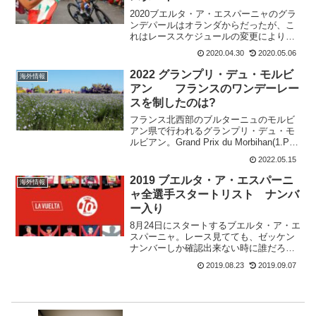
2020ブエルタ・ア・エスパーニャのグラ
ンデパールはオランダからだったが、こ
れはレーススケジュールの変更により、
キャンセルされた。この発表は4月29日だ
2020.04.30
2020.05.06
ったが、すぐに新しい発表があり、2020
ブエルタは18ステージで開催されること
2022 グランプリ・デュ・モルビ
海外情報
が新しく発...
アン フランスのワンデーレー
スを制したのは?
フランス北西部のブルターニュのモルビ
アン県で行われるグランプリ・デュ・モ
ルビアン。Grand Prix du Morbihan(1.Pro)
過去の優勝者は 2021 MARIT Arne 2019
2022.05.15
ブノワ・コヌフロワ 2018 アンドレ
ア・...
2019 ブエルタ・ア・エスパーニ
海外情報
ャ全選手スタートリスト ナンバ
ー入り
8月24日にスタートするブエルタ・ア・エ
スパーニャ。レース見てても、ゼッケン
ナンバーしか確認出来ない時に誰だろ
う??となるので自分でも知っておきたい
2019.08.23
2019.09.07
と思ってました。ツール・ド・フランス
の時には、ストリーミングを見ながらゼ
ッケンナンバーを見て...