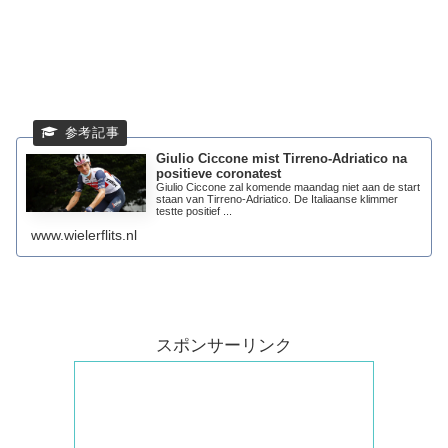
Giulio Ciccone mist Tirreno-Adriatico na
positieve coronatest
Giulio Ciccone zal komende maandag niet aan de start
staan van Tirreno-Adriatico. De Italiaanse klimmer
testte positief ...
www.wielerflits.nl
スポンサーリンク