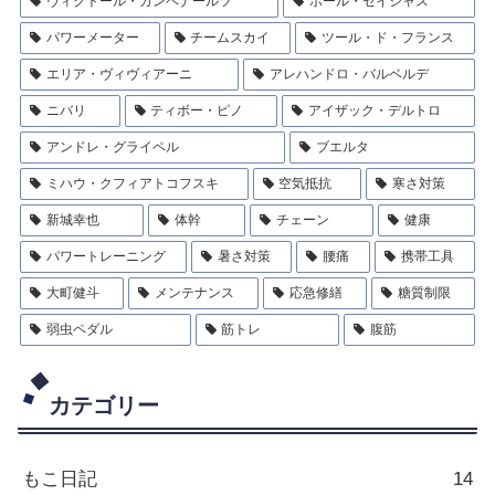
ヴィクトール・カンペナールツ
ポール・セイシャス
パワーメーター
チームスカイ
ツール・ド・フランス
エリア・ヴィヴィアーニ
アレハンドロ・バルベルデ
ニバリ
ティボー・ピノ
アイザック・デルトロ
アンドレ・グライペル
ブエルタ
ミハウ・クフィアトコフスキ
空気抵抗
寒さ対策
新城幸也
体幹
チェーン
健康
パワートレーニング
暑さ対策
腰痛
携帯工具
大町健斗
メンテナンス
応急修繕
糖質制限
弱虫ペダル
筋トレ
腹筋
カテゴリー
もこ日記
14