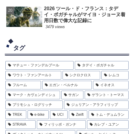
2026 ツール・ド・フランス：タデ
イ・ポガチャルがマイヨ・ジョーヌ着
用日数で偉大な記録に
3479 views
タグ
マチュー・ファンデルプール
タデイ・ポガチャル
ワウト・ファンアールト
シクロクロス
レムコ
フルーム
エガン・ベルナル
イネオス
マーク・カヴェンディシュ
サガン
ゲラント・トーマス
プリモシュ・ログリッチ
ジュリアン・アラフィリップ
TREK
e-bike
UCI
Zwift
トム・デュムラン
STRAVA
フィリッポ・ガンナ
カレブ・ユアン