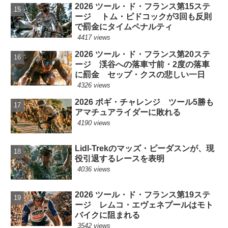
2026 ツール・ド・フランス第15ステ
ージ トム・ピドコックが3回も反則
で罰金にタイムペナルティ
4417 views
2026 ツール・ド・フランス第20ステ
ージ 渓谷への落車寸前・2度の落車
に罰金 セップ・クスの悲しい一日
4326 views
2026 ポギ・チャレンジ ツール5勝も
アマチュアライダーに敗れる
4190 views
Lidl-Trekのマッズ・ピーダスンが、現
役引退するレースを表明
4036 views
2026 ツール・ド・フランス第19ステ
ージ レムコ・エヴェネプールはモト
バイクに阻まれる
3542 views