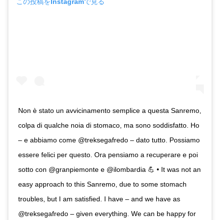
この投稿をInstagramで見る
Non è stato un avvicinamento semplice a questa Sanremo,
colpa di qualche noia di stomaco, ma sono soddisfatto. Ho
– e abbiamo come @treksegafredo – dato tutto. Possiamo
essere felici per questo. Ora pensiamo a recuperare e poi
sotto con @granpiemonte e @ilombardia 💪 • It was not an
easy approach to this Sanremo, due to some stomach
troubles, but I am satisfied. I have – and we have as
@treksegafredo – given everything. We can be happy for