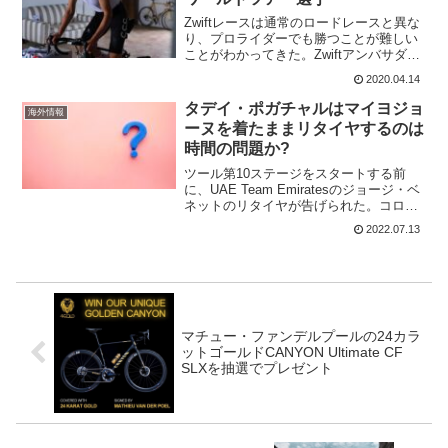
Zwiftレースは通常のロードレースと異な
り、プロライダーでも勝つことが難しい
ことがわかってきた。Zwiftアンバサダー
であるマチュー・ファンデルプールでも
2020.04.14
簡単には勝てないZwiftだ。今回ワールド
ツアーライダーでZwiftに勝利したの
タデイ・ポガチャルはマイヨジョ
海外情報
は、...
ーヌを着たままリタイヤするのは
時間の問題か?
ツール第10ステージをスタートする前
に、UAE Team Emiratesのジョージ・ベ
ネットのリタイヤが告げられた。コロナ
陽性のためだ。しかし、更に、ラファ
2022.07.13
ウ・マイカも陽性だという。だが、ラフ
ァウ・マイカは走れるという。これは新
しいコロナ...
マチュー・ファンデルプールの24カラ
ットゴールドCANYON Ultimate CF
SLXを抽選でプレゼント