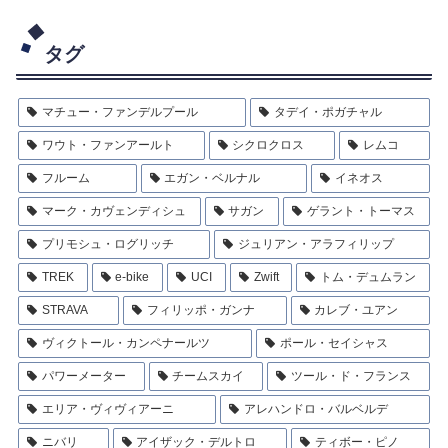
タグ
マチュー・ファンデルプール
タデイ・ポガチャル
ワウト・ファンアールト
シクロクロス
レムコ
フルーム
エガン・ベルナル
イネオス
マーク・カヴェンディシュ
サガン
ゲラント・トーマス
プリモシュ・ログリッチ
ジュリアン・アラフィリップ
TREK
e-bike
UCI
Zwift
トム・デュムラン
STRAVA
フィリッポ・ガンナ
カレブ・ユアン
ヴィクトール・カンペナールツ
ポール・セイシャス
パワーメーター
チームスカイ
ツール・ド・フランス
エリア・ヴィヴィアーニ
アレハンドロ・バルベルデ
ニバリ
アイザック・デルトロ
ティボー・ピノ