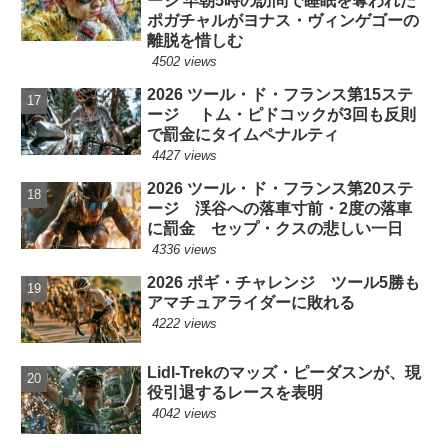
ージ 早朝5時の訪問で睡眠を奪われた
ポガチャルがヨナス・ヴィンゲゴーの
離脱を惜しむ
4502 views
2026 ツール・ド・フランス第15ステ
ージ トム・ピドコックが3回も反則
で罰金にタイムペナルティ
4427 views
2026 ツール・ド・フランス第20ステ
ージ 渓谷への落車寸前・2度の落車
に罰金 セップ・クスの悲しい一日
4336 views
2026 ポギ・チャレンジ ツール5勝も
アマチュアライダーに敗れる
4222 views
Lidl-Trekのマッズ・ピーダスンが、現
役引退するレースを表明
4042 views