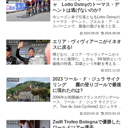
ャ Lotto Dstnyのトーマス・デ
ヘントは逃げないのか?
今シーズン末で引退となるLotto Dstnyの
トーマス・デヘント。ブエルタ・ア・エ
スパーニャで、最後の逃げを狙うと言っ
ていたけれど、ここまで逃げに乗れてい
2024.09.05
2026.08.08
ない。ブエルタのために食事もかえて、
万全の体制でのぞんでいるだけど、チャ
エリア・ヴィヴィアーニがイネオ
海外情報
ンスはないの...
スに戻る!
噂どおり、エリア・ヴィヴィアーニがイ
ネオスに復帰だ。しかも、3年契約という
破格の待遇。32歳という年齢を考えると
イネオスが終着駅となりそうな感じだ
2021.11.02
が、2024年のパリ五輪が目標だ。2024年
まで“This feels like coming...
2023 ツール・ド・ジュラ サイク
海外情報
リング 霧の登りゴールで最後
に現れたのは?
2006年が初開催のフランスのワンデーレ
ース、ツール・ド・ジュラ サイクリン
グ。Tour du Jura Cycliste(1.1)ジュラサイ
クリズムペイデュレバモントクラブが主
2023.04.15
2023.04.16
催しており、ポリニー、アルボワ、サラ
ンレバンの各自治体で開催さ...
Zwift Trofeo Bolognaで優勝した
海外情報
ワールドツアー選手