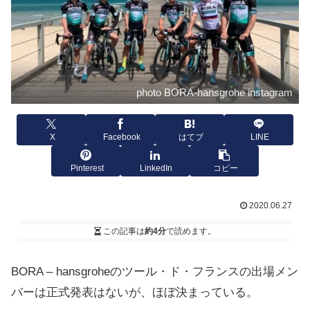
photo BORA-hansgrohe instagram
X
Facebook
はてブ
LINE
Pinterest
LinkedIn
コピー
2020.06.27
この記事は
約4分
で読めます。
BORA – hansgroheのツール・ド・フランスの出場メン
バーは正式発表はないが、ほぼ決まっている。