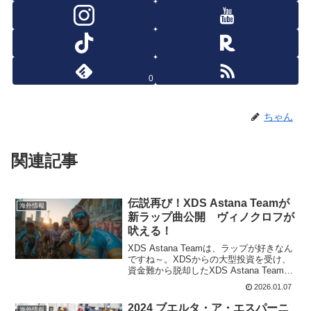
0
ちゃん
関連記事
伝説再び！XDS Astana Teamが
海外情報
新ラップ曲公開 ヴィノクロフが
吠える！
XDS Astana Teamは、ラップが好きなん
ですね～。XDSからの大型投資を受け、
資金難から脱却したXDS Astana Team
が、2026年シーズンのキックオフとして
2026.01.07
オリジナルのラップ曲を発表。タイトル
は「Straight Out...
2024 ブエルタ・ア・エスパーニ
海外情報