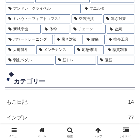
アンドレ・グライペル
ブエルタ
ミハウ・クフィアトコフスキ
空気抵抗
寒さ対策
新城幸也
体幹
チェーン
健康
パワートレーニング
暑さ対策
腰痛
携帯工具
大町健斗
メンテナンス
応急修繕
糖質制限
弱虫ペダル
筋トレ
腹筋
カテゴリー
もこ日記
14
インプレ
77
チーム朝練その他
180
メニュー
ホーム
検索
トップ
サイドバー