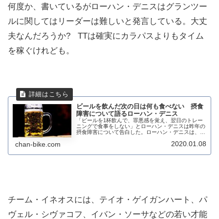
何度か、書いているがローハン・デニスはグランツー
ルに関してはリーダーは難しいと発言している。大丈
夫なんだろうか? TTは確実にカラパスよりもタイム
を稼ぐけれども。
ビールを飲んだ次の日は何も食べない 摂食
障害について語るローハン・デニス
「ビールを1杯飲んで、罪悪感を覚え、翌日のトレー
ニングで食事をしない」とローハン・デニスは昨年の
摂食障害について告白した。ローハン・デニスは、
2018ジロ・デ・イタリアで第2ステージから第5ステ
2020.01.08
chan-bike.com
ージまでマリア・ローザを着用。その時に、数年以...
チーム・イネオスには、テイオ・ゲイガンハート、パ
ヴェル・シヴァコフ、イバン・ソーサなどの若い才能