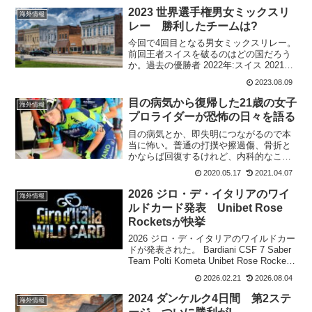
2023 世界選手権男女ミックスリ
海外情報
レー 勝利したチームは?
今回で4回目となる男女ミックスリレー。
前回王者スイスを破るのはどの国だろう
か。過去の優勝者 2022年:スイス 2021年:
ドイツ 2019年:オランダアーガイルスト
2023.08.09
リート～ジョージ スクエア 40kmグラ
スゴーで個人タイムトライアルは近隣...
目の病気から復帰した21歳の女子
海外情報
プロライダーが恐怖の日々を語る
目の病気とか、即失明につながるので本
当に怖い。普通の打撲や擦過傷、骨折と
かならば回復するけれど、内科的なこと
や視覚聴覚に関することは自転車乗りに
2020.05.17
2021.04.07
とっては乗れなくなるので怖い病気だ。
イタリアのAromitalia Vaianoコンチネン
2026 ジロ・デ・イタリアのワイ
海外情報
タルチ...
ルドカード発表 Unibet Rose
Rocketsが快挙
2026 ジロ・デ・イタリアのワイルドカー
ドが発表された。 Bardiani CSF 7 Saber
Team Polti Kometa Unibet Rose Rockets
フランス国籍であるUnibet Rose Rockets
2026.02.21
2026.08.04
が初めて...
2024 ダンケルク4日間 第2ステ
海外情報