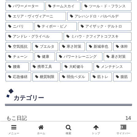
パワーメーター
チームスカイ
ツール・ド・フランス
エリア・ヴィヴィアーニ
アレハンドロ・バルベルデ
ニバリ
ティボー・ピノ
アイザック・デルトロ
アンドレ・グライペル
ミハウ・クフィアトコフスキ
空気抵抗
ブエルタ
寒さ対策
新城幸也
体幹
チェーン
健康
パワートレーニング
暑さ対策
腰痛
携帯工具
大町健斗
メンテナンス
応急修繕
糖質制限
弱虫ペダル
筋トレ
腹筋
カテゴリー
もこ日記
14
インプレ
77
メニュー
ホーム
検索
トップ
サイドバー