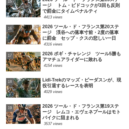
ージ トム・ピドコックが3回も反則
で罰金にタイムペナルティ
4413 views
2026 ツール・ド・フランス第20ステ
ージ 渓谷への落車寸前・2度の落車
に罰金 セップ・クスの悲しい一日
4316 views
2026 ポギ・チャレンジ ツール5勝も
アマチュアライダーに敗れる
4154 views
Lidl-Trekのマッズ・ピーダスンが、現
役引退するレースを表明
4029 views
2026 ツール・ド・フランス第19ステ
ージ レムコ・エヴェネプールはモト
バイクに阻まれる
3537 views