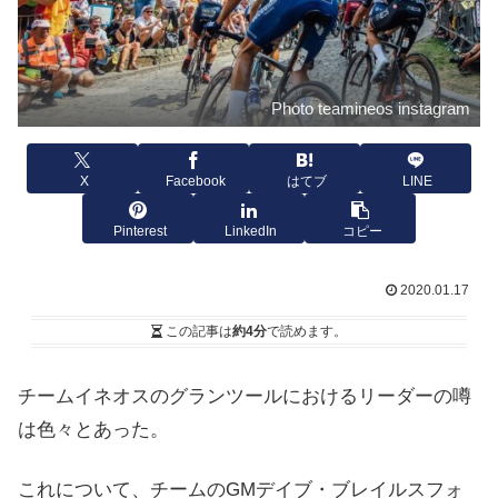
Photo teamineos instagram
X
Facebook
はてブ
LINE
Pinterest
LinkedIn
コピー
2020.01.17
この記事は
約4分
で読めます。
チームイネオスのグランツールにおけるリーダーの噂
は色々とあった。
これについて、チームのGMデイブ・ブレイルスフォ