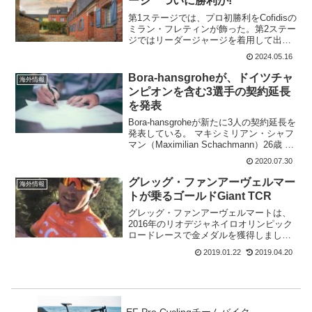
ージ ついに勝利が!
第1ステージでは、プロ初勝利をCofidisの
ミラン・フレティンが飾った。第2ステー
ジではリーダージャージを着用して出走
するが、ゴールでは3位までボーナスタイ
2024.05.16
ム差が加算されるので、ジャージをキー
プするのは難しい。はたして第2ステージ
Bora-hansgroheが、ドイツチャ
海外情報
の勝利は...
ンピオンを含む3選手の契約延長
を発表
Bora-hansgroheが新たに3人の契約延長を
発表している。 マキシミリアン・シャフ
マン（Maximilian Schachmann）26歳 ル
ーカス・ペストルベルガー（Lukas
2020.07.30
Pöstlberger)28歳 チェーザレ・ベネデ
ッ...
グレッグ・ファンアーヴェルマー
海外情報
トが乗るゴールドGiant TCR
グレッグ・ファンアーヴェルマートは、
2016年のリオデジャネイロオリンピック
ロードレースで金メダルを獲得しまし
た。オリンピックチャンピオンに敬意を
2019.01.22
2019.04.20
表して、チームはGiant TCRのフレーム
を後部エンドで黒くなる前に金で輝やか
せています。G...