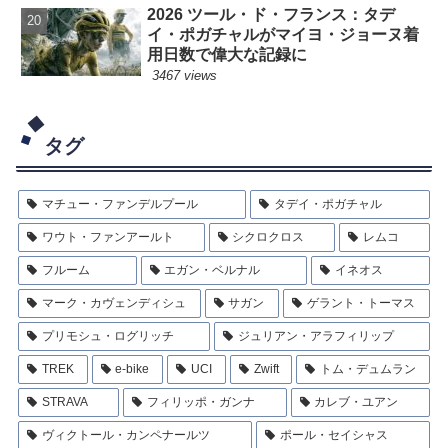
2026 ツール・ド・フランス：タデ
イ・ポガチャルがマイヨ・ジョーヌ着
用日数で偉大な記録に
3467 views
タグ
マチュー・ファンデルプール
タデイ・ポガチャル
ワウト・ファンアールト
シクロクロス
レムコ
フルーム
エガン・ベルナル
イネオス
マーク・カヴェンディシュ
サガン
ゲラント・トーマス
プリモシュ・ログリッチ
ジュリアン・アラフィリップ
TREK
e-bike
UCI
Zwift
トム・デュムラン
STRAVA
フィリッポ・ガンナ
カレブ・ユアン
ヴィクトール・カンペナールツ
ポール・セイシャス