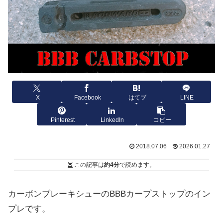
X
Facebook
はてブ
LINE
Pinterest
LinkedIn
コピー
2018.07.06
2026.01.27
この記事は
約4分
で読めます。
カーボンブレーキシューのBBBカープストップのイン
プレです。