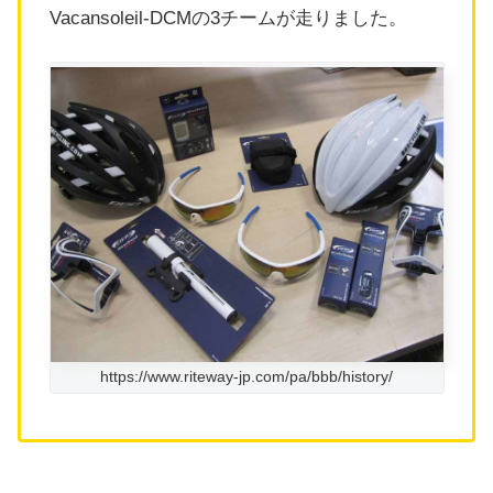
Vacansoleil-DCMの3チームが走りました。
https://www.riteway-jp.com/pa/bbb/history/