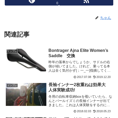
0
ちゃん
関連記事
Bontrager Ajna Elite Women’s
インプレ
Saddle 交換
昨年の落車からでしょうか、サドルの右
側が傾いてました。けれど、乗ってる本
人は全く気付かず(；一_一)指摘してくれ
たのは、後ろを走っていたOさん、しか
2017.07.08
2019.12.20
も久しぶりに一緒に走った時に、すぐに
わかったのです。その時には、あまり重
長袖インナー2枚重ねは効果大
インプレ
要性を感じてませんで...
人体実験成功!
冬用の自転車収納boxを覗いていたら、な
んとパールイズミの長袖インナーが出て
きました。これは人体実験をするのに最
適です。北方面は雪がふるかもしれない
2018.02.03
2018.05.23
天候です。今週水曜日と同じくらいの気
温か、それよりも悪条件の天気となりま