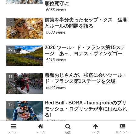
順位死守に
6035 views
前歯を半分失ったセップ・クス 猛暑
とルールの問題を語る
5683 views
2026 ツール・ド・フランス第15ステ
ージ あ～、ヨナス・ヴィンゲゴー
5213 views
悪魔おじさんが、強盗に会いツール・
ド・フランス第1ステージを欠場
5083 views
Red Bull - BORA - hansgroheのプリ
モッシュ・ログリッチが車にはねられ
る!
4683 views
2026 ツール・ド・フランス第14ステ
メニュー
ホーム
検索
トップ
サイドバー