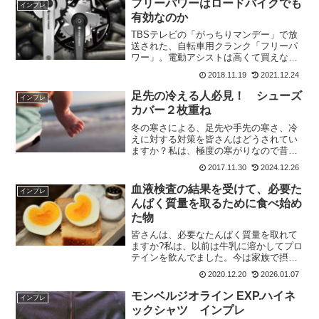
フリーパワーはロードバイクでも
インプレ
した。なんせ雨中ライ...
有効なのか
TBSテレビの「がっちりマンデー」で放
送された、自転車用クランク「フリーパ
ワー」。電動アシストは高くて買えな
い、けれども坂とか楽をしたい場合に有
2018.11.19
2021.12.24
効なクランクのようです。クランクには
48Tもあったので、ひょっとしてロード
足先の冷える人必見！ シューズ
インプレ
にも使えるのか探ってみ...
カバー２枚重ね
冬の寒さによる、足先や手先の寒さ、冷
えに対する対策を皆さんはどうされてい
ますか？私は、極度の寒がりなので昔か
ら足先と手先の冷えには困ってました。
2017.11.30
2024.12.26
ですが、足先の冷えに関してはここ数年
寒さを感じたことがありません。昔早朝
血液検査の結果を受けて、必要た
インプレ
練習をしていたころ、足先...
んぱく質量を取るために食べ始め
た物
皆さんは、必要なたんぱく質量を取れて
ますか?私は、以前は牛乳に溶かしてプロ
テインを飲んでました。今は家族で摂取
しているので、最初は牛乳に溶かして飲
2020.12.20
2026.01.07
んでいたけど、溶けないので不評。私は
ダマになっていても関係なかったけど(^^;
モンベルジオライン EXP.ハイネ
インプレ
なので、現在はヨ...
ックシャツ インプレ