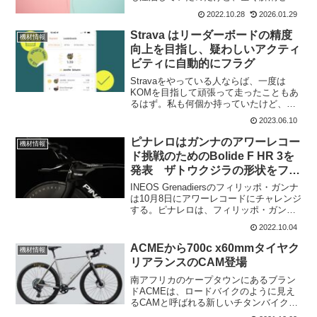
ず。ホイールを外して回してみて初めて
2022.10.28
2026.01.29
分かったのはリアディレラーのプーリー
からだった。アルテグラのリアディレー
Strava はリーダーボードの精度
機材情報
ラーがついているのだけど...
向上を目指し、疑わしいアクティ
ビティに自動的にフラグ
Stravaをやっている人ならば、一度は
KOMを目指して頑張って走ったこともあ
るはず。私も何個か持っていたけど、あ
っと言う間になくなりますね。前に、地
2023.06.10
下道を通った時とかは時速125km/hとか
出ていて、おかしいと感じたことも。ま
ピナレロはガンナのアワーレコー
機材情報
あGPSで測...
ド挑戦のためのBolide F HR 3を
発表 ザトウクジラの形状をフレ
ームに
INEOS Grenadiersのフィリッポ・ガンナ
は10月8日にアワーレコードにチャレンジ
する。ピナレロは、フィリッポ・ガンナ
の挑戦を後押しするために、3Dプリント
2022.10.04
により、既存のカーボン技術では再現で
きない新しい形状と機能を導入したPin...
ACMEから700c x60mmタイヤク
機材情報
リアランスのCAM登場
南アフリカのケープタウンにあるブラン
ドACMEは、ロードバイクのように見え
るCAMと呼ばれる新しいチタンバイクを
リリース。最大700c x60mmのタイヤに