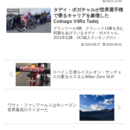
2021.12.02
対応するフープタイヤクリアランスを備
えているグラベルバイクだ。ACME
タデイ・ポガチャルが世界選手権
機材情報
CAM ...
で乗るキャリアを象徴した
Colnago V4Rs Tadej
グランツール4勝、クラシック14勝を含む
85勝をあげているタデイ・ポガチャル。
2021年以降、UCI個人ランキングのトッ
プに君臨。 現象的な数字。 サイクリング
2024.09.27
2026.08.01
と勝利の感覚を愛する男の数字。 常にレ
ベルを上げたいと願うチャンピオンの数
字。歴...
スペイン王者ルイスレオン・サンチェ
スの乗るカスタムWilier Zero SLR
ワウト・ファンアールトは今シーズン
世界最高のライダーだ