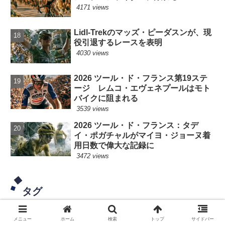
4171 views
Lidl-Trekのマッズ・ピーダスンが、現
役引退するレースを表明
4030 views
2026 ツール・ド・フランス第19ステ
ージ レムコ・エヴェネプールはモト
バイクに阻まれる
3539 views
2026 ツール・ド・フランス：タデ
イ・ポガチャルがマイヨ・ジョーヌ着
用日数で偉大な記録に
3472 views
タグ
メニュー
ホーム
検索
トップ
サイドバー
マチュー・ファンデルプール
タデイ・ポガチャル