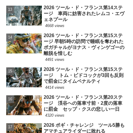
2026 ツール・ド・フランス第14ステ
ージ 車両に妨害されたレムコ・エヴ
ェネプール
4668 views
2026 ツール・ド・フランス第15ステ
ージ 早朝5時の訪問で睡眠を奪われた
ポガチャルがヨナス・ヴィンゲゴーの
離脱を惜しむ
4491 views
2026 ツール・ド・フランス第15ステ
ージ トム・ピドコックが3回も反則
で罰金にタイムペナルティ
4414 views
2026 ツール・ド・フランス第20ステ
ージ 渓谷への落車寸前・2度の落車
に罰金 セップ・クスの悲しい一日
4320 views
2026 ポギ・チャレンジ ツール5勝も
アマチュアライダーに敗れる