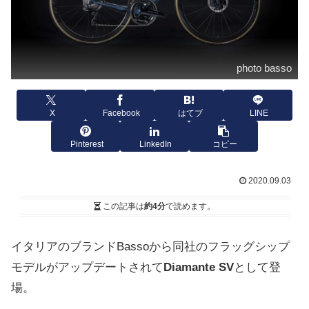
photo basso
X
Facebook
はてブ
LINE
Pinterest
LinkedIn
コピー
2020.09.03
この記事は
約4分
で読めます。
イタリアのブランドBassoから同社のフラッグシップ
モデルがアップデートされて
Diamante SV
として登
場。