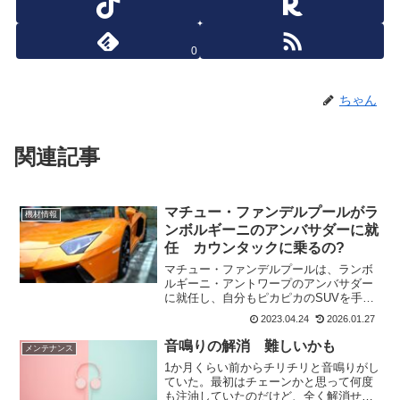
0
ちゃん
関連記事
マチュー・ファンデルプールがラ
機材情報
ンボルギーニのアンバサダーに就
任 カウンタックに乗るの?
マチュー・ファンデルプールは、ランボ
ルギーニ・アントワープのアンバサダー
に就任し、自分もピカピカのSUVを手に
入れて、春のパフォーマンスの栄光に浸
2023.04.24
2026.01.27
っているようだ。ランボルギーニだか
ら、カウンタックに乗るのかと思ったけ
音鳴りの解消 難しいかも
メンテナンス
ど、そうではないみたい。...
1か月くらい前からチリチリと音鳴りがし
ていた。最初はチェーンかと思って何度
も注油していたのだけど、全く解消せ