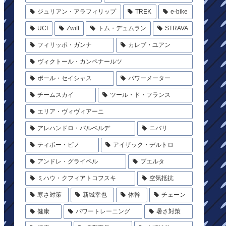
ジュリアン・アラフィリップ
TREK
e-bike
UCI
Zwift
トム・デュムラン
STRAVA
フィリッポ・ガンナ
カレブ・ユアン
ヴィクトール・カンペナールツ
ポール・セイシャス
パワーメーター
チームスカイ
ツール・ド・フランス
エリア・ヴィヴィアーニ
アレハンドロ・バルベルデ
ニバリ
ティボー・ピノ
アイザック・デルトロ
アンドレ・グライペル
ブエルタ
ミハウ・クフィアトコフスキ
空気抵抗
寒さ対策
新城幸也
体幹
チェーン
健康
パワートレーニング
暑さ対策