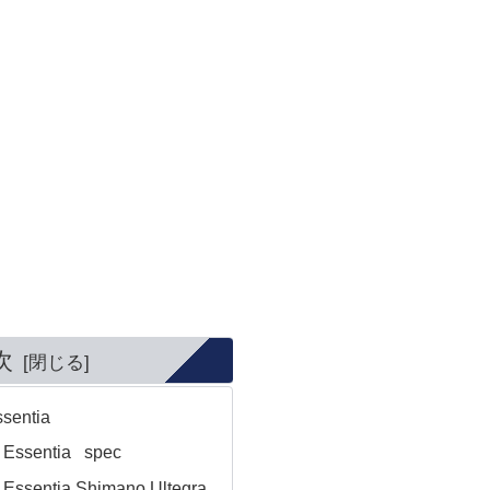
次
sentia
Essentia spec
Essentia Shimano Ultegra