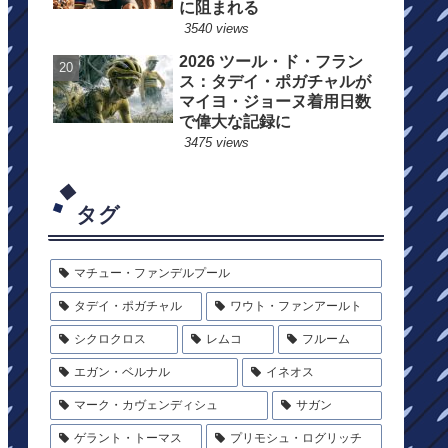
に阻まれる
3540 views
2026 ツール・ド・フラン
ス：タデイ・ポガチャルが
マイヨ・ジョーヌ着用日数
で偉大な記録に
3475 views
タグ
マチュー・ファンデルプール
タデイ・ポガチャル
ワウト・ファンアールト
シクロクロス
レムコ
フルーム
エガン・ベルナル
イネオス
マーク・カヴェンディシュ
サガン
ゲラント・トーマス
プリモシュ・ログリッチ