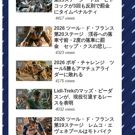
コックが3回も反則で罰金
にタイムペナルティ
4417 views
2026 ツール・ド・フランス
第20ステージ 渓谷への落
車寸前・2度の落車に罰
金 セップ・クスの悲しい
一日
4323 views
2026 ポギ・チャレンジ ツ
ール5勝もアマチュアライ
ダーに敗れる
4175 views
Lidl-Trekのマッズ・ピーダ
スンが、現役引退するレー
スを表明
4032 views
2026 ツール・ド・フランス
第19ステージ レムコ・エ
ヴェネプールはモトバイク