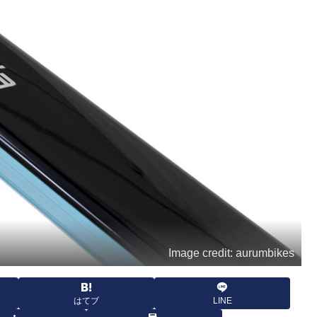
Image credit: aurumbikes
はてブ
LINE