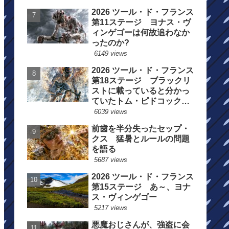
2026 ツール・ド・フランス
第11ステージ ヨナス・ヴ
ィンゲゴーは何故追わなか
ったのか?
6149 views
2026 ツール・ド・フランス
第18ステージ ブラックリ
ストに載っていると分かっ
ていたトム・ピドコックは
総合順位死守に
6039 views
前歯を半分失ったセップ・
クス 猛暑とルールの問題
を語る
5687 views
2026 ツール・ド・フランス
第15ステージ あ～、ヨナ
ス・ヴィンゲゴー
5217 views
悪魔おじさんが、強盗に会