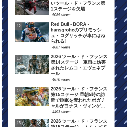
いツール・ド・フランス第
1ステージを欠場
5085 views
Red Bull - BORA -
hansgroheのプリモッシ
ュ・ログリッチが車にはね
られる!
4687 views
2026 ツール・ド・フランス
第14ステージ 車両に妨害
されたレムコ・エヴェネプ
ール
4670 views
2026 ツール・ド・フランス
第15ステージ 早朝5時の訪
問で睡眠を奪われたポガチ
ャルがヨナス・ヴィンゲゴ
ーの離脱を惜しむ
4493 views
2026 ツール・ド・フランス
第15ステージ トム・ピド