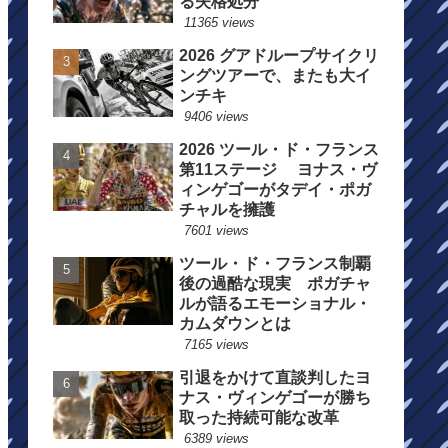
る失格処分
11365 views
2026 グアドループサイクリ
ングツアーで、またも大イ
ンチキ
9406 views
2026 ツール・ド・フランス
第11ステージ ヨナス・ヴ
ィンゲゴーがタデイ・ポガ
チャルを擁護
7601 views
ツール・ド・フランス制覇
後の過酷な現実 ポガチャ
ルが語るエモーショナル・
カムダウンとは
7165 views
引退をかけて直談判したヨ
ナス・ヴィンゲゴーが勝ち
取った持続可能な改革
6389 views