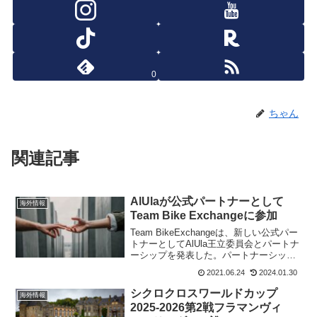
0
ちゃん
関連記事
AlUlaが公式パートナーとして
海外情報
Team Bike Exchangeに参加
Team BikeExchangeは、新しい公式パー
トナーとしてAlUla王立委員会とパートナ
ーシップを発表した。パートナーシップ
は7月から実行され、2021年から2023年
2021.06.24
2024.01.30
12月まで締結される。Team
BikeExchangeも、昨年末...
シクロクロスワールドカップ
海外情報
2025-2026第2戦フラマンヴィ