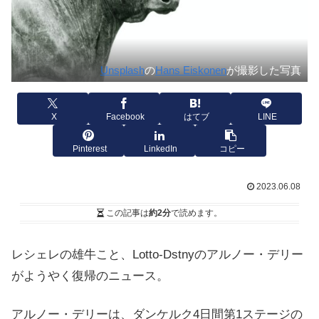
Unsplash
の
Hans Eiskonen
が撮影した写真
X
Facebook
はてブ
LINE
Pinterest
LinkedIn
コピー
2023.06.08
この記事は
約2分
で読めます。
レシェレの雄牛こと、Lotto-Dstnyのアルノー・デリー
がようやく復帰のニュース。
アルノー・デリーは、ダンケルク4日間第1ステージの