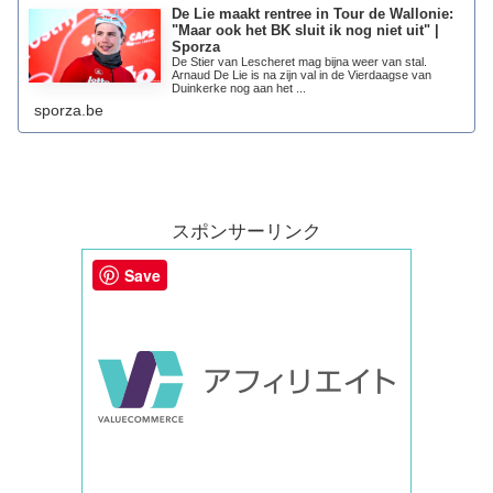
De Lie maakt rentree in Tour de Wallonie:
"Maar ook het BK sluit ik nog niet uit" |
Sporza
De Stier van Lescheret mag bijna weer van stal.
Arnaud De Lie is na zijn val in de Vierdaagse van
Duinkerke nog aan het ...
sporza.be
スポンサーリンク
Save