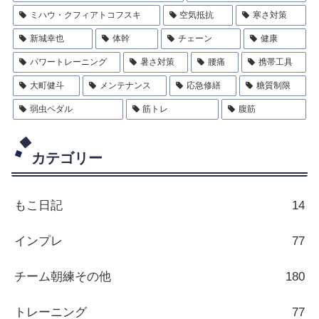
ミハウ・クフィアトコフスキ
空気抵抗
寒さ対策
新城幸也
体幹
チェーン
健康
パワートレーニング
暑さ対策
腰痛
携帯工具
大町健斗
メンテナンス
応急修繕
糖質制限
弱虫ペダル
筋トレ
腹筋
カテゴリー
もこ日記
14
インプレ
77
チーム朝練その他
180
トレーニング
77