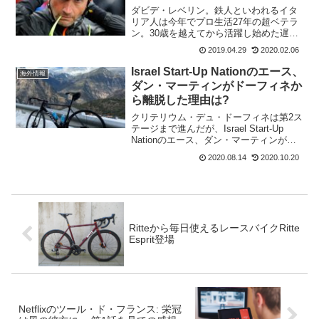
ダビデ・レベリン。鉄人といわれるイタ
リア人は今年でプロ生活27年の超ベテラ
ン。30歳を越えてから活躍し始めた遅咲
きのプロレーサー。2004年、春のクラシ
2019.04.29
2020.02.06
ックシーズン後半戦のアムステルゴール
ドレース、フレッシュ・ワロンヌ、リエ
Israel Start-Up Nationのエース、
海外情報
ージュ〜バストー...
ダン・マーティンがドーフィネか
ら離脱した理由は?
クリテリウム・デュ・ドーフィネは第2ス
テージまで進んだが、Israel Start-Up
Nationのエース、ダン・マーティンが第3
ステージをスタートしなかった。落車と
2020.08.14
2020.10.20
は、情報が入っていたが145位ながら完走
してたので問題ないかと思ってい...
Ritteから毎日使えるレースバイクRitte
Esprit登場
Netflixのツール・ド・フランス: 栄冠