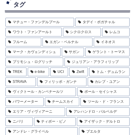
タグ
マチュー・ファンデルプール
タデイ・ポガチャル
ワウト・ファンアールト
シクロクロス
レムコ
フルーム
エガン・ベルナル
イネオス
マーク・カヴェンディシュ
サガン
ゲラント・トーマス
プリモシュ・ログリッチ
ジュリアン・アラフィリップ
TREK
e-bike
UCI
Zwift
トム・デュムラン
STRAVA
フィリッポ・ガンナ
カレブ・ユアン
ヴィクトール・カンペナールツ
ポール・セイシャス
パワーメーター
チームスカイ
ツール・ド・フランス
エリア・ヴィヴィアーニ
アレハンドロ・バルベルデ
ニバリ
ティボー・ピノ
アイザック・デルトロ
アンドレ・グライペル
ブエルタ