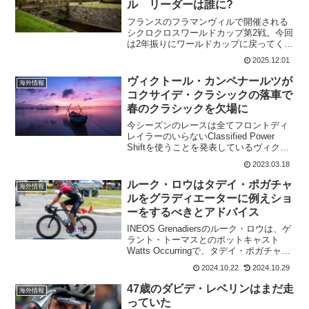
ル リーダーは誰に?
フランスのフラマンヴィルで開催される
シクロクロスワールドカップ第2戦。今回
は2年振りにワールドカップに戻ってく
る。前回優勝者の男子エリ・イーゼルビ
2025.12.01
ットは不在。女子のルシンダ・ブランド
は第1戦でリーダーとなったけれど今回ト
ヴィクトール・カンペナールツが
海外情報
レーニングに専念で不...
コクサイデ・クラシックの落車で
春のクラシックを欠場に
今シーズンのレースは全てフロントディ
レイラーのいらないClassified Power
Shiftを使うことを発表しているヴィクト
ール・カンペナールツ。今シーズンもク
2023.03.18
ラシックで活躍が期待されていたが、ブ
レーデネ・コクサイデ・クラシックの落
ルーク・ロウはタデイ・ポガチャ
海外情報
車...
ルをグラディエーターに例えショ
ーをするべきとアドバイス
INEOS Grenadiersのルーク・ロウは、ゲ
ラント・トーマスとのポットキャスト
Watts Occurringで、タデイ・ポガチャル
の長距離攻撃をグラディエーターみたい
2024.10.22
2024.10.29
だと語っている。グラディエーターは、
2000年の米国映画で帝政ロー...
47歳のダビデ・レベリンはまだ走
海外情報
っていた