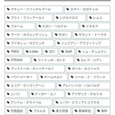
マチュー・ファンデルプール
タデイ・ポガチャル
ワウト・ファンアールト
シクロクロス
レムコ
フルーム
エガン・ベルナル
イネオス
マーク・カヴェンディシュ
サガン
ゲラント・トーマス
プリモシュ・ログリッチ
ジュリアン・アラフィリップ
TREK
e-bike
UCI
Zwift
トム・デュムラン
STRAVA
フィリッポ・ガンナ
カレブ・ユアン
ヴィクトール・カンペナールツ
ポール・セイシャス
パワーメーター
チームスカイ
ツール・ド・フランス
エリア・ヴィヴィアーニ
アレハンドロ・バルベルデ
ニバリ
ティボー・ピノ
アイザック・デルトロ
アンドレ・グライペル
ミハウ・クフィアトコフスキ
空気抵抗
ブエルタ
寒さ対策
新城幸也
体幹