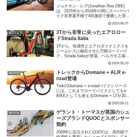
ジョナサン・レア(Jonathan Rea OBE)
は、2015年から2018年の間にスーパーバ
イク世界選手権で4回連続で優勝した世界
チャンピオン。彼は、スーパーバイクサ
2019.06.27
ーキットの主要なトレーニングの一つと
してロードバイクを使用している熱心...
3Tから非常に尖ったエアロロー
機材情報
ドStrada Italia
3Tから、快適性とエアロダイナミクスを
シームレスに融合させた万能ロードバイ
ク、Strada Italiaが登場。ベルガモ工場で
Racemax ItaliaやExtrema Italiaと並んで
2024.05.10
製造されたStrada Italiaは、イタリア...
トレックからDomane + ALR e-
機材情報
road登場
TrekのDomane + e-roadバイクシリーズ
には、これまでロードバイクとしてもe-
BIKEとしても使えるDomane + LTが2019
年12月に発売。Domane + LTをパワーア
2020.09.11
ップした新しいDomane + HPも発売さ
れ...
ゲラント・トーマスが英国のシュ
機材情報
ーズブランドQUOCとスポンサー
契約
2009年に設立されたQUOCは、高性能で
快適性を重視したシューズを設計してき