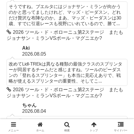
そうですね。ブエルタにはジョナサン・ミランが向かう
のかと思ってましたけれど、マッズ・ピーダスン。どれ
だけ贅沢な布陣なのか。まあ、マッズ・ピーダスンは30
歳、すでに引退レースも視野にいれているので、勝て...
2026 ツール・ド・ポローニュ第2ステージ またも
ジョナサン・ミランVSポール・マグニエか?
Aki
2026.08.05
改めてLidl-TREkは異なる種類の最強クラスのスプリンタ
ーが同居するチームだと感じますね。ツールのピーダス
ンの「登れるスプリンター」も本当に見応えありで、戦
略が使えるスプリンターの重要性、そしてこ...
2026 ツール・ド・ポローニュ第2ステージ またも
ジョナサン・ミランVSポール・マグニエか?
ちゃん
2026.08.04
その通りですね。となるとジョアン・アルメイダはジロ
を逃したのが非常に悔やまれる事態になりそう。まだ、
メニュー
ホーム
検索
トップ
サイドバー
コンデション的にも万全であるかは、ツール・ド・ポロ