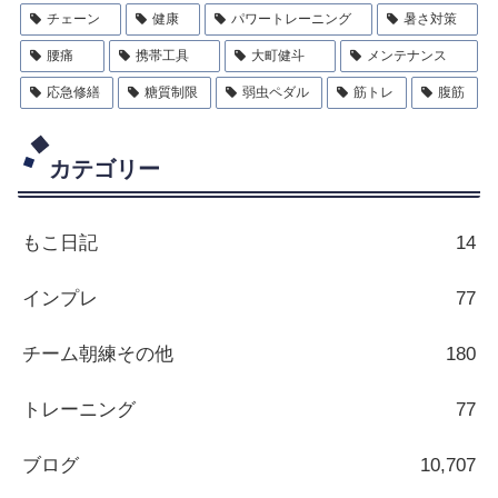
チェーン
健康
パワートレーニング
暑さ対策
腰痛
携帯工具
大町健斗
メンテナンス
応急修繕
糖質制限
弱虫ペダル
筋トレ
腹筋
カテゴリー
もこ日記
14
インプレ
77
チーム朝練その他
180
トレーニング
77
ブログ
10,707