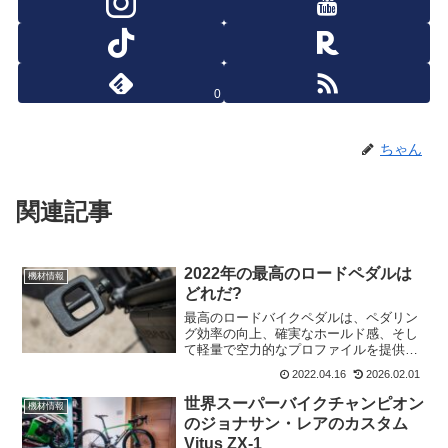
0
ちゃん
関連記事
2022年の最高のロードペダルは
機材情報
どれだ?
最高のロードバイクペダルは、ペダリン
グ効率の向上、確実なホールド感、そし
て軽量で空力的なプロファイルを提供す
ることができる。本格的なロードバイク
2022.04.16
2026.02.01
ライダーに最適なペダルは、足をしっか
りと固定し、ペダリングの効率を最大限
世界スーパーバイクチャンピオン
機材情報
に高める「クリップレス」...
のジョナサン・レアのカスタム
Vitus ZX-1