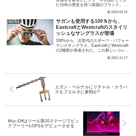
た15年の歴史を持つ英国のブランド。
QUOCは INEOS Grenadiersのゲラント・
2024.03.10
トーマスとの2024年と2025年のレースシ
ーズンにわたる2年間のスポ...
サガンも使用する100％から、
機材情報
EastcraftとWestcraftのスタイリ
ッシュなサングラスが登場
100%から、次世代のスポーツ・パフォー
マンスサングラス、EastcraftとWestcraft
の2種類が発表された。この新しいコレク
ションは、豊かなレースの伝統をベース
2021.11.17
に、革新的なテクノロジーを駆使して、
さまざまなスポーツ分野を超越した究...
エガン・ベルナルにリチャル・カラパ
スもブエルタに参戦か?
Muc-Offはツール第20ステージでビッ
クプーリーLOPSをデビューさせる