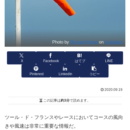
Photo by
Richard Horne
on
Unsplash
X
Facebook
はてブ
LINE
Pinterest
LinkedIn
コピー
2020.09.19
この記事は
約3分
で読めます。
ツール・ド・フランスやレースにおいてコースの風向
きや風速は非常に重要な情報だ。