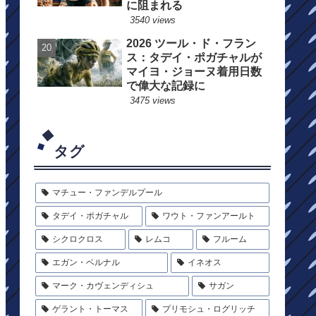
に阻まれる
3540 views
2026 ツール・ド・フラン
ス：タデイ・ポガチャルが
マイヨ・ジョーヌ着用日数
で偉大な記録に
3475 views
タグ
マチュー・ファンデルプール
タデイ・ポガチャル
ワウト・ファンアールト
シクロクロス
レムコ
フルーム
エガン・ベルナル
イネオス
マーク・カヴェンディシュ
サガン
ゲラント・トーマス
プリモシュ・ログリッチ