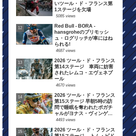
いツール・ド・フランス第
1ステージを欠場
5085 views
Red Bull - BORA -
hansgroheのプリモッシ
ュ・ログリッチが車にはね
られる!
4687 views
2026 ツール・ド・フランス
第14ステージ 車両に妨害
されたレムコ・エヴェネプ
ール
4670 views
2026 ツール・ド・フランス
第15ステージ 早朝5時の訪
問で睡眠を奪われたポガチ
ャルがヨナス・ヴィンゲゴ
ーの離脱を惜しむ
4493 views
2026 ツール・ド・フランス
第15ステージ トム・ピド