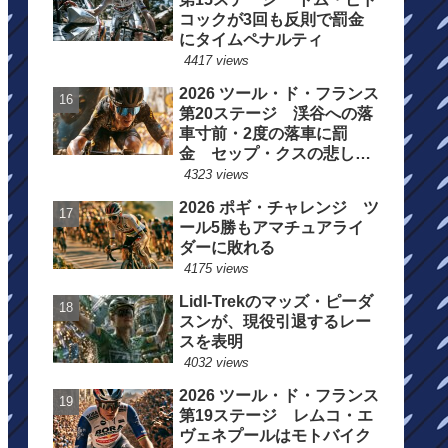
コックが3回も反則で罰金
にタイムペナルティ
4417 views
2026 ツール・ド・フランス
第20ステージ 渓谷への落
車寸前・2度の落車に罰
金 セップ・クスの悲しい
一日
4323 views
2026 ポギ・チャレンジ ツ
ール5勝もアマチュアライ
ダーに敗れる
4175 views
Lidl-Trekのマッズ・ピーダ
スンが、現役引退するレー
スを表明
4032 views
2026 ツール・ド・フランス
第19ステージ レムコ・エ
ヴェネプールはモトバイク