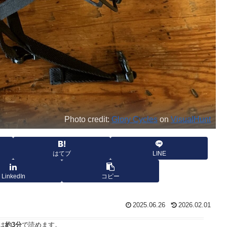
Photo credit:
Glory Cycles
on
VisualHunt
はてブ
LINE
LinkedIn
コピー
2025.06.26
2026.02.01
は
約3分
で読めます。