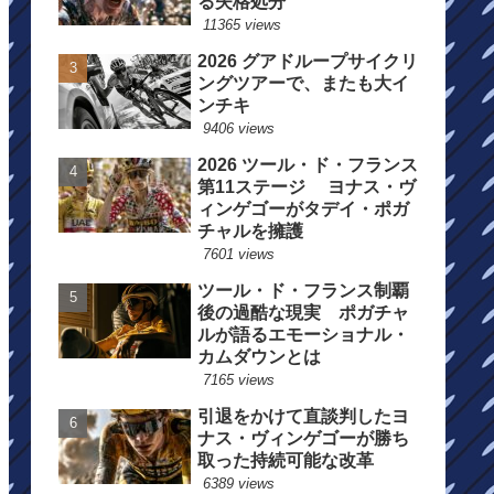
る失格処分
11365 views
2026 グアドループサイクリ
ングツアーで、またも大イ
ンチキ
9406 views
2026 ツール・ド・フランス
第11ステージ ヨナス・ヴ
ィンゲゴーがタデイ・ポガ
チャルを擁護
7601 views
ツール・ド・フランス制覇
後の過酷な現実 ポガチャ
ルが語るエモーショナル・
カムダウンとは
7165 views
引退をかけて直談判したヨ
ナス・ヴィンゲゴーが勝ち
取った持続可能な改革
6389 views