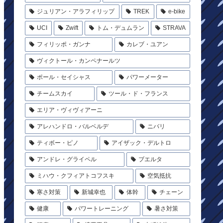
ジュリアン・アラフィリップ
TREK
e-bike
UCI
Zwift
トム・デュムラン
STRAVA
フィリッポ・ガンナ
カレブ・ユアン
ヴィクトール・カンペナールツ
ポール・セイシャス
パワーメーター
チームスカイ
ツール・ド・フランス
エリア・ヴィヴィアーニ
アレハンドロ・バルベルデ
ニバリ
ティボー・ピノ
アイザック・デルトロ
アンドレ・グライペル
ブエルタ
ミハウ・クフィアトコフスキ
空気抵抗
寒さ対策
新城幸也
体幹
チェーン
健康
パワートレーニング
暑さ対策