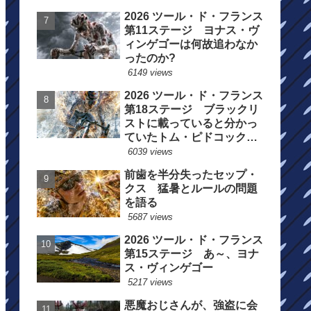
2026 ツール・ド・フランス
第11ステージ ヨナス・ヴ
ィンゲゴーは何故追わなか
ったのか?
6149 views
2026 ツール・ド・フランス
第18ステージ ブラックリ
ストに載っていると分かっ
ていたトム・ピドコックは
総合順位死守に
6039 views
前歯を半分失ったセップ・
クス 猛暑とルールの問題
を語る
5687 views
2026 ツール・ド・フランス
第15ステージ あ～、ヨナ
ス・ヴィンゲゴー
5217 views
悪魔おじさんが、強盗に会