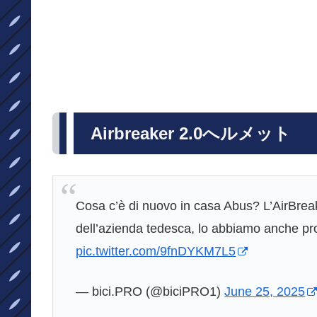
Airbreaker 2.0へルメット
Cosa c’è di nuovo in casa Abus? L’AirBreak
dell’azienda tedesca, lo abbiamo anche pro
pic.twitter.com/9fnDYKM7L5
— bici.PRO (@biciPRO1)
June 25, 2025