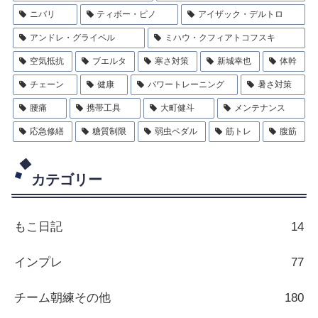
ニバリ
ティボー・ピノ
アイザック・デルトロ
アンドレ・グライペル
ミハウ・クフィアトコフスキ
空気抵抗
ブエルタ
寒さ対策
新城幸也
体幹
チェーン
健康
パワートレーニング
暑さ対策
腰痛
携帯工具
大町健斗
メンテナンス
応急修繕
糖質制限
弱虫ペダル
筋トレ
腹筋
カテゴリー
もこ日記
14
インプレ
77
チーム朝練その他
180