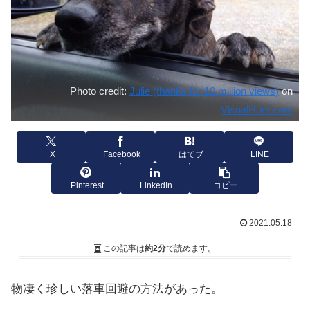
Photo credit:
Julie (thanks for 10 million views)
on
VisualHunt.com
X
Facebook
はてブ
LINE
Pinterest
LinkedIn
コピー
2021.05.18
この記事は
約2分
で読めます。
物凄く珍しい落車回避の方法があった。