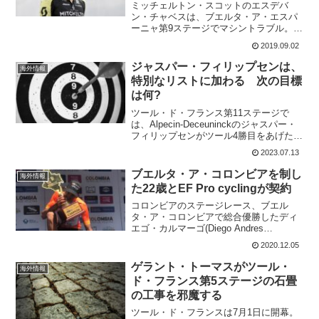
ミッチェルトン・スコットのエスデバ
ン・チャベスは、ブエルタ・ア・エスパ
ーニャ第9ステージでマシントラブル。自
転車交換でまたまたトラブルが起こり、
2019.09.02
総合での順位を大きく落としてしまっ
た。エスデバン・チャベスは、何故自転
ジャスパー・フィリップセンは、
海外情報
車交換によって困ってしまっ...
特別なリストに加わる 次の目標
は何?
ツール・ド・フランス第11ステージで
は、Alpecin-Deceuninckのジャスパー・
フィリップセンがツール4勝目をあげた。
マチュー・ファンデルプールは、残り
2023.07.13
2.3kmではすでに集団から切れていた。
ディラン・フルーネウェーヘンが、ル
ブエルタ・ア・コロンビアを制し
海外情報
カ・...
た22歳とEF Pro cyclingが契約
コロンビアのステージレース、ブエル
タ・ア・コロンビアで総合優勝したディ
エゴ・カルマーゴ(Diego Andres
Camargo)22歳。EF Pro cyclingと2年間の
2020.12.05
契約を発表した。コロンビアではUCI公
認でないステージレースが数...
ゲラント・トーマスがツール・
海外情報
ド・フランス第5ステージの石畳
の工事を邪魔する
ツール・ド・フランスは7月1日に開幕。