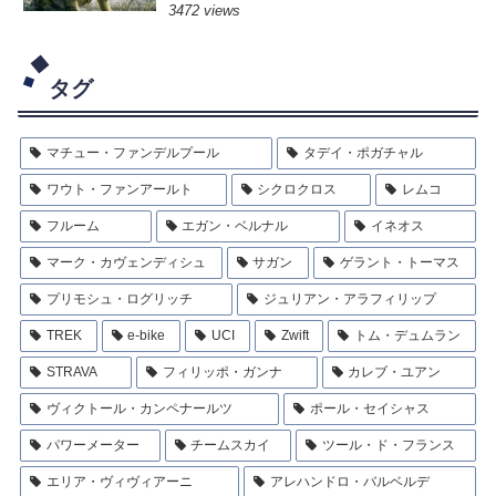
3472 views
タグ
マチュー・ファンデルプール
タデイ・ポガチャル
ワウト・ファンアールト
シクロクロス
レムコ
フルーム
エガン・ベルナル
イネオス
マーク・カヴェンディシュ
サガン
ゲラント・トーマス
プリモシュ・ログリッチ
ジュリアン・アラフィリップ
TREK
e-bike
UCI
Zwift
トム・デュムラン
STRAVA
フィリッポ・ガンナ
カレブ・ユアン
ヴィクトール・カンペナールツ
ポール・セイシャス
パワーメーター
チームスカイ
ツール・ド・フランス
エリア・ヴィヴィアーニ
アレハンドロ・バルベルデ