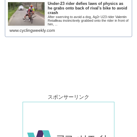
Under-23 rider defies laws of physics as
he grabs onto back of rival's bike to avoid
crash
After swerving to avoid a dog, Ag2r U23 rider Valentin
Retailleau instinctively grabbed onto the rider in front of
him, ...
www.cyclingweekly.com
スポンサーリンク