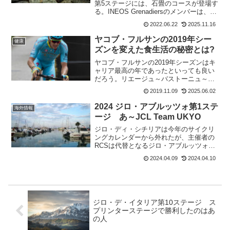
第5ステージには、石畳のコースが登場す
る。INEOS Grenadiersのメンバーは、ツ
ール・ド・スイスの翌日にパヴェのコー
2022.06.22
2025.11.16
スを視察。だけど、石畳は工事中だっ
た。工事の邪魔以下はゲラント・トーマ
ヤコブ・フルサンの2019年シー
健康
スのツ...
ズンを変えた食生活の秘密とは?
ヤコブ・フルサンの2019年シーズンはキ
ャリア最高の年であったといっても良い
だろう。リエージュ～バストーニュ～リ
エージュ、 クリテリウム・デュ・ドーフ
2019.11.09
2025.06.02
ィネ、ルタ・デル・ソルでの勝利に加
え、ブエルタ・ア・エスパーニャとティ
2024 ジロ・アブルッツォ第1ステ
海外情報
レノ・アドリアティコ...
ージ あ～JCL Team UKYO
ジロ・ディ・シチリアは今年のサイクリ
ングカレンダーから外れたが、主催者の
RCSは代替となるジロ・アブルッツォを
復活させている。Giro d'Abruzzo(2.1)前回
2024.04.09
2024.04.10
開催されたのは2007年。今回は第4回目
となる。全4ステージで行われる1...
ジロ・デ・イタリア第10ステージ ス
プリンターステージで勝利したのはあ
の人