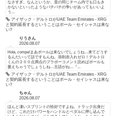
なさすぎ。なんというか、昔の同じチーム内でも口もき
かないといったようなバチバチの争いがあってもいいよ
う...
アイザック・デルトロがUAE Team Emirates - XRG
と契約延長するということはポール・セイシャスは来な
い?
りうさん
2026.08.07
Hola, compa!まあポールは来ないでしょうね…来てどうす
るんだいって話ですもんね。添削赤入れゼロ！デルトロ
くんの２００点満点のブラボーコメント読めばポールも
萎えちゃうでしょうしね…主語がね…『...
アイザック・デルトロがUAE Team Emirates - XRG
と契約延長するということはポール・セイシャスは来な
い?
ちゃん
2026.08.07
ほんと凄いスプリントの恰好ですよね。トラック出身だ
けど、これだけパワーをハンドルとペダルに押し込んで