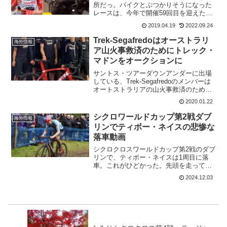
所だっ。バイクとぶつかりそうになった
レースは、今年で開催59回目を迎えたブ
ラバンツペイル（UCI1.HC）ベルギーの
2019.04.19
2022.09.24
フランドル地方とワロン地方を繋ぐヨー
ロッパツアー。男子のほうは、マチュ
Trek-Segafredoはオーストラリ
海外情報
ー・ファンデルポー...
ア山火事救済のためにトレック・
マドンをオークションに
サントス・ツアーダウンアンダーに出場
している、Trek-Segafredoのメンバーは
オートストラリアの山火事救済のために
オークションにかけられるトレックマド
2020.01.22
ンに署名した。連日のように報道される
オーストラリアの山火事。各チームは出
シクロワールドカップ第2戦ダブ
海外情報
来る限りの...
リンでティボー・ネイスの悲惨な
落車動画
シクロクロスワールドカップ第2戦のダブ
リンで、ティボー・ネイスは1周目に落
車。これがひどかった。先頭を走ってい
たマイケル・ボロスがバーを越えらず落
2024.12.03
車。普通先頭を走るライダーがミスをす
るというのは考えられない。これの影響
をもろに受けたのがティ...