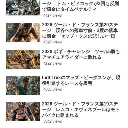
ージ トム・ピドコックが3回も反則
で罰金にタイムペナルティ
4417 views
2026 ツール・ド・フランス第20ステ
ージ 渓谷への落車寸前・2度の落車
に罰金 セップ・クスの悲しい一日
4328 views
2026 ポギ・チャレンジ ツール5勝も
アマチュアライダーに敗れる
4192 views
Lidl-Trekのマッズ・ピーダスンが、現
役引退するレースを表明
4036 views
2026 ツール・ド・フランス第19ステ
ージ レムコ・エヴェネプールはモト
バイクに阻まれる
3542 views