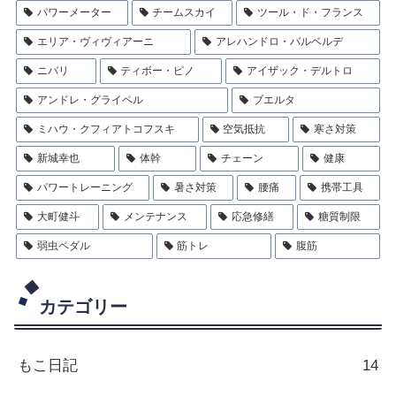
パワーメーター
チームスカイ
ツール・ド・フランス
エリア・ヴィヴィアーニ
アレハンドロ・バルベルデ
ニバリ
ティボー・ピノ
アイザック・デルトロ
アンドレ・グライペル
ブエルタ
ミハウ・クフィアトコフスキ
空気抵抗
寒さ対策
新城幸也
体幹
チェーン
健康
パワートレーニング
暑さ対策
腰痛
携帯工具
大町健斗
メンテナンス
応急修繕
糖質制限
弱虫ペダル
筋トレ
腹筋
カテゴリー
もこ日記
14