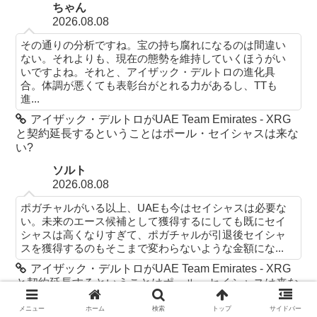
ちゃん
2026.08.08
その通りの分析ですね。宝の持ち腐れになるのは間違い
ない。それよりも、現在の態勢を維持していくほうがい
いですよね。それと、アイザック・デルトロの進化具
合。体調が悪くても表彰台がとれる力があるし、TTも
進...
アイザック・デルトロがUAE Team Emirates - XRG
と契約延長するということはポール・セイシャスは来な
い?
ソルト
2026.08.08
ポガチャルがいる以上、UAEも今はセイシャスは必要な
い。未来のエース候補として獲得するにしても既にセイ
シャスは高くなりすぎて、ポガチャルが引退後セイシャ
スを獲得するのもそこまで変わらないような金額にな...
アイザック・デルトロがUAE Team Emirates - XRG
と契約延長するということはポール・セイシャスは来な
い?
メニュー
ホーム
検索
トップ
サイドバー