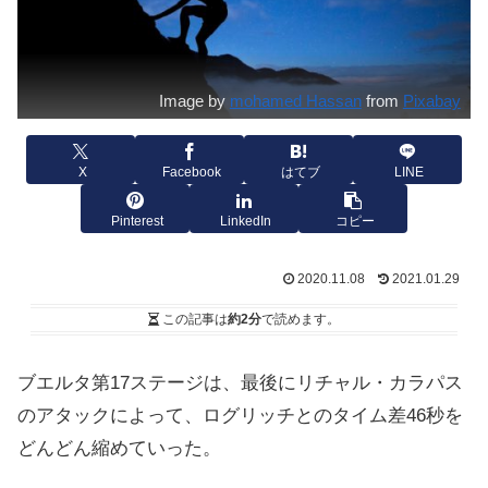
Image by
mohamed Hassan
from
Pixabay
X
Facebook
はてブ
LINE
Pinterest
LinkedIn
コピー
2020.11.08
2021.01.29
この記事は
約2分
で読めます。
ブエルタ第17ステージは、最後にリチャル・カラパス
のアタックによって、ログリッチとのタイム差46秒を
どんどん縮めていった。