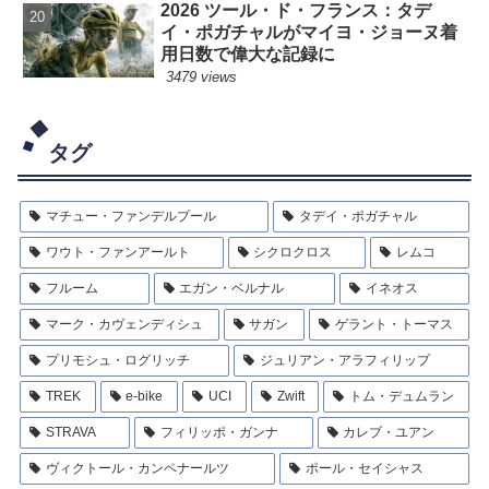
2026 ツール・ド・フランス：タデ
イ・ポガチャルがマイヨ・ジョーヌ着
用日数で偉大な記録に
3479 views
タグ
マチュー・ファンデルプール
タデイ・ポガチャル
ワウト・ファンアールト
シクロクロス
レムコ
フルーム
エガン・ベルナル
イネオス
マーク・カヴェンディシュ
サガン
ゲラント・トーマス
プリモシュ・ログリッチ
ジュリアン・アラフィリップ
TREK
e-bike
UCI
Zwift
トム・デュムラン
STRAVA
フィリッポ・ガンナ
カレブ・ユアン
ヴィクトール・カンペナールツ
ポール・セイシャス