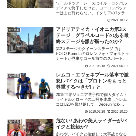
ワールドツアーレースはイル・ロンバル
ディアで終了したけど、ヨーロッパツア
ーはまだ終わらない。イタリアの1クラス
のワンデイレース、コッパ・アゴストー
2021.10.12
ニ。正式名称は、Coppa Agostoni - Giro
delle Brianze。191...
アドリアティカ・イオニカ第3ス
海外情報
テージ グラベルロードのある最
終ステージを誰が勝ったのか?
第2ステージのクイーンステージでは、
EOLO-Kometaのロレンツォ・フォルトゥ
ナートが見事なゴール前でのスパートを
見せて勝利した。最終ステージは、平坦
2021.06.18
2021.06.19
だが6か所の未舗装路がある。5秒しかな
いリードをロレンツォ・フォルトゥナー
レムコ・エヴェネプール落車で激
海外情報
トが守るのは...
怒! バイクは「プロトンをもっと
尊重するべきだ!」と
2018世界ジュニア選手権で個人タイムト
ライヤルとロードの二冠を達成したレム
コはU23を飛び越して、Deceuninck-
QuickStepでプロ契約を結んだ。ブロデ
2019.02.28
2020.10.20
ビューを果たしたブエルタ・ア・サンフ
ァンでは第9位でフニッシュし、23歳未...
危ない! あわや美人ライダーがバ
海外情報
イクと接触か?
あわや、バイクと接触して大事故となる