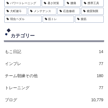
パワートレーニング
暑さ対策
腰痛
携帯工具
大町健斗
メンテナンス
応急修繕
糖質制限
弱虫ペダル
筋トレ
腹筋
カテゴリー
もこ日記
14
インプレ
77
チーム朝練その他
180
トレーニング
77
ブログ
10,779