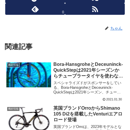
0
ちゃん
関連記事
Bora-HansgroheとDeceuninck-
機材情報
QuickStepは2021年シーズンか
らチューブラータイヤを使わな
い?
スペシャライズドがスポンサーをしてい
る、Bora-HansgroheとDeceuninck-
QuickStepは2021年シーズン、チューブ
ラータイヤを完全に使わないことを目指
2021.01.30
している。両チームは、これまでもクラ
シックを除く全てのレースでチ...
英国ブランドOrroからShimano
機材情報
105 Di2を搭載したVenturiエアロ
ロード登場
英国ブランドOrroは、2023年モデルとな