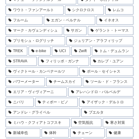
ワウト・ファンアールト
シクロクロス
レムコ
フルーム
エガン・ベルナル
イネオス
マーク・カヴェンディシュ
サガン
ゲラント・トーマス
プリモシュ・ログリッチ
ジュリアン・アラフィリップ
TREK
e-bike
UCI
Zwift
トム・デュムラン
STRAVA
フィリッポ・ガンナ
カレブ・ユアン
ヴィクトール・カンペナールツ
ポール・セイシャス
パワーメーター
チームスカイ
ツール・ド・フランス
エリア・ヴィヴィアーニ
アレハンドロ・バルベルデ
ニバリ
ティボー・ピノ
アイザック・デルトロ
アンドレ・グライペル
ブエルタ
ミハウ・クフィアトコフスキ
空気抵抗
寒さ対策
新城幸也
体幹
チェーン
健康