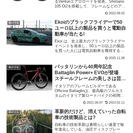
るVenturiエアロロードを発表。Shimano
105 Di2を搭載して、フレームなどのアッ
プデートを施している。Orroには、105
2022.08.02
Di2の在庫があるようで、Venturiエアロロ
ード以外...
Ekoiのブラックフライデーで50
機材情報
ユーロ以上の製品を買うと電動自
動車が当たる!
Ekoi は、史上最大のブラックフライデー
イベントを発表し、50ユーロ以上の製品
を買った人には電気自動車を獲得するチ
ャンスを与えている。電動自転車ではな
2025.11.08
くて電動自動車だ。新車のŠKODA
ELROQ Electricが当たる！ この...
バッタリンから40周年記念
機材情報
Battaglin Power+ EVOが登場
スチールフレームの美しさは芸術
品だ
イタリアのフレームビルダーである
Officina Battaglinは、最高級のフルカス
タムのイタリア製ロードバイクの40周年
記念限定版 Power+ EVOを発表。今年は
2021.06.07
2023.02.11
創業40周年と、ジョヴァンニ・バッタリ
ンが1981年ブエルタ・ア・エ...
革新的だけど、消えていった自転
機材情報
車の技術製品とは?
自転車の技術革新は素晴らしい速度で毎
年進化している。油圧ディスクブレー