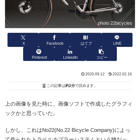
photo 22bicycles
X
Facebook
はてブ
LINE
Pinterest
LinkedIn
コピー
2020.09.12
2022.02.16
この記事は
約2分
で読めます。
上の画像を見た時に、画像ソフトで作成したグラフィ
ックかと思っていた。
しかし、これはNo22(No.22 Bicycle Company)によっ
て作られたトラベルカプラーシステムという物だっ