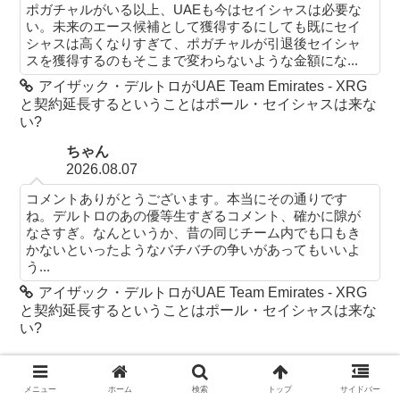
ポガチャルがいる以上、UAEも今はセイシャスは必要な
い。未来のエース候補として獲得するにしても既にセイ
シャスは高くなりすぎて、ポガチャルが引退後セイシャ
スを獲得するのもそこまで変わらないような金額にな...
アイザック・デルトロがUAE Team Emirates - XRG
と契約延長するということはポール・セイシャスは来な
い?
ちゃん
2026.08.07
コメントありがとうございます。本当にその通りです
ね。デルトロのあの優等生すぎるコメント、確かに隙が
なさすぎ。なんというか、昔の同じチーム内でも口もき
かないといったようなバチバチの争いがあってもいいよ
う...
アイザック・デルトロがUAE Team Emirates - XRG
と契約延長するということはポール・セイシャスは来な
い?
固定ページ
メニュー
ホーム
検索
トップ
サイドバー