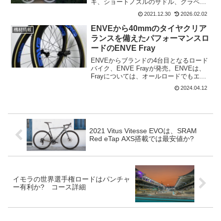
キ、ショートノズルのサドル、グラベル
バイクなどはユーザーに受け入れられて
2021.12.30
2026.02.02
いる。これらは承知の事実だけど、一
方、日の目をみることなく流行しなかっ
ENVEから40mmのタイヤクリア
機材情報
た製品も多い。これらは完全に...
ランスを備えたパフォーマンスロ
ードのENVE Fray
ENVEからブランドの4台目となるロード
バイク、ENVE Frayが発売。ENVEは、
Frayについては、オールロードでもエン
デュランスでも、呼び方は自由だと。
2024.04.12
ENVE Frayは、スピード、多用途性、そ
して最高のパフォーマンスを求めるラ
イ...
2021 Vitus Vitesse EVOは、SRAM
Red eTap AXS搭載では最安値か?
イモラの世界選手権ロードはパンチャ
ー有利か? コース詳細