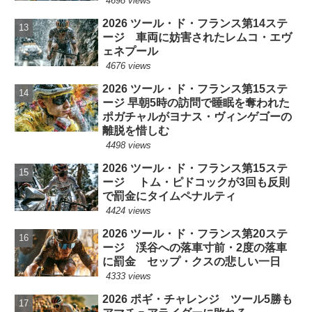
4698 views
2026 ツール・ド・フランス第14ステ
ージ 車両に妨害されたレムコ・エヴ
ェネプール
4676 views
2026 ツール・ド・フランス第15ステ
ージ 早朝5時の訪問で睡眠を奪われた
ポガチャルがヨナス・ヴィンゲゴーの
離脱を惜しむ
4498 views
2026 ツール・ド・フランス第15ステ
ージ トム・ピドコックが3回も反則
で罰金にタイムペナルティ
4424 views
2026 ツール・ド・フランス第20ステ
ージ 渓谷への落車寸前・2度の落車
に罰金 セップ・クスの悲しい一日
4333 views
2026 ポギ・チャレンジ ツール5勝も