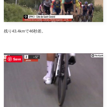
残り43.4kmで46秒差。
Save