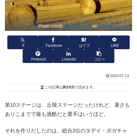
Photo credit:
Jean et Coco
on
Visualhunt.com
X
Facebook
はてブ
LINE
Pinterest
LinkedIn
コピー
2023.07.13
この記事は
約18分
で読めます。
第10ステージは、丘陵ステージだったけれど、暑さも
ありこまでで最も過酷だと選手はいうほど。
それを作りだしたのは、総合2位のタデイ・ポガチャ