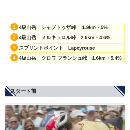
4級山岳
シャプトゥザ峠
1.9km・5%
4級山岳
メルキュロル峠
2.6km・4.6%
スプリントポイント Lapeyrouse
4級山岳
クロワ ブランシュ峠
1.6km・5.4%
スタート前