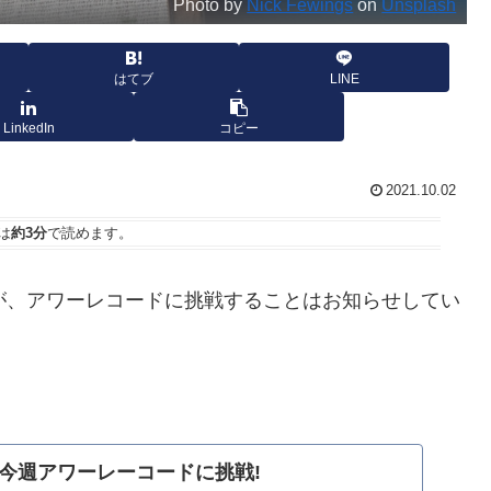
Photo by
Nick Fewings
on
Unsplash
はてブ
LINE
LinkedIn
コピー
2021.10.02
は
約3分
で読めます。
のダン・ビンガムが、アワーレコードに挑戦することはお知らせしてい
今週アワーレーコードに挑戦!