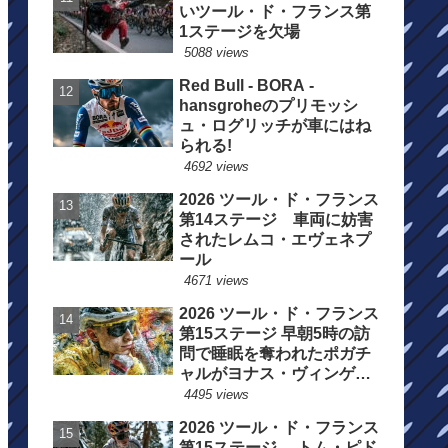
いツール・ド・フランス第
1ステージを欠場
5088 views
Red Bull - BORA -
hansgroheのプリモッシ
ュ・ログリッチが車にはね
られる!
4692 views
2026 ツール・ド・フランス
第14ステージ 車両に妨害
されたレムコ・エヴェネプ
ール
4671 views
2026 ツール・ド・フランス
第15ステージ 早朝5時の訪
問で睡眠を奪われたポガチ
ャルがヨナス・ヴィンゲゴ
ーの離脱を惜しむ
4495 views
2026 ツール・ド・フランス
第15ステージ トム・ピド