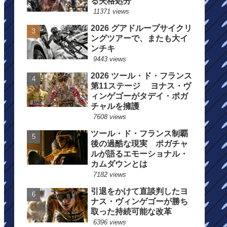
る失格処分
11371 views
2026 グアドループサイクリ
ングツアーで、またも大イ
ンチキ
9443 views
2026 ツール・ド・フランス
第11ステージ ヨナス・ヴ
ィンゲゴーがタデイ・ポガ
チャルを擁護
7608 views
ツール・ド・フランス制覇
後の過酷な現実 ポガチャ
ルが語るエモーショナル・
カムダウンとは
7182 views
引退をかけて直談判したヨ
ナス・ヴィンゲゴーが勝ち
取った持続可能な改革
6396 views