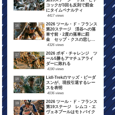
コックが3回も反則で罰金
にタイムペナルティ
4417 views
2026 ツール・ド・フランス
第20ステージ 渓谷への落
車寸前・2度の落車に罰
金 セップ・クスの悲しい
一日
4326 views
2026 ポギ・チャレンジ ツ
ール5勝もアマチュアライ
ダーに敗れる
4190 views
Lidl-Trekのマッズ・ピーダ
スンが、現役引退するレー
スを表明
4036 views
2026 ツール・ド・フランス
第19ステージ レムコ・エ
ヴェネプールはモトバイク