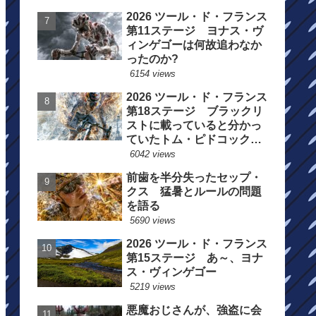
2026 ツール・ド・フランス
第11ステージ ヨナス・ヴ
ィンゲゴーは何故追わなか
ったのか?
6154 views
2026 ツール・ド・フランス
第18ステージ ブラックリ
ストに載っていると分かっ
ていたトム・ピドコックは
総合順位死守に
6042 views
前歯を半分失ったセップ・
クス 猛暑とルールの問題
を語る
5690 views
2026 ツール・ド・フランス
第15ステージ あ～、ヨナ
ス・ヴィンゲゴー
5219 views
悪魔おじさんが、強盗に会