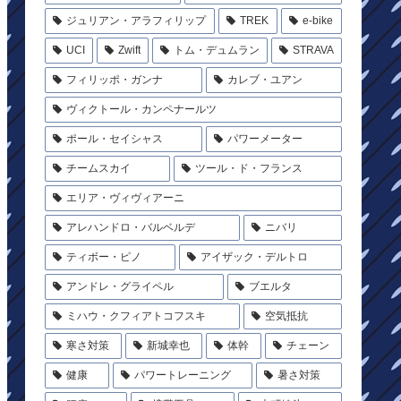
ジュリアン・アラフィリップ
TREK
e-bike
UCI
Zwift
トム・デュムラン
STRAVA
フィリッポ・ガンナ
カレブ・ユアン
ヴィクトール・カンペナールツ
ポール・セイシャス
パワーメーター
チームスカイ
ツール・ド・フランス
エリア・ヴィヴィアーニ
アレハンドロ・バルベルデ
ニバリ
ティボー・ピノ
アイザック・デルトロ
アンドレ・グライペル
ブエルタ
ミハウ・クフィアトコフスキ
空気抵抗
寒さ対策
新城幸也
体幹
チェーン
健康
パワートレーニング
暑さ対策