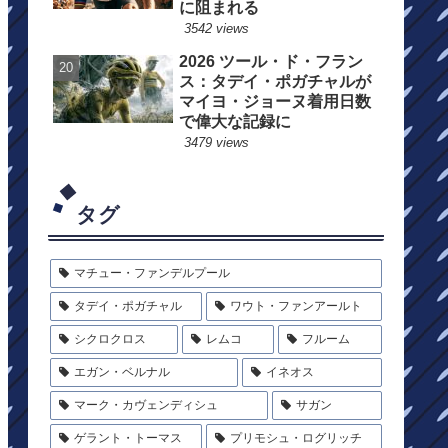
に阻まれる
3542 views
2026 ツール・ド・フラン
ス：タデイ・ポガチャルが
マイヨ・ジョーヌ着用日数
で偉大な記録に
3479 views
タグ
マチュー・ファンデルプール
タデイ・ポガチャル
ワウト・ファンアールト
シクロクロス
レムコ
フルーム
エガン・ベルナル
イネオス
マーク・カヴェンディシュ
サガン
ゲラント・トーマス
プリモシュ・ログリッチ