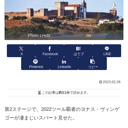
Photo credit:
Portuguese_eyes
on
Visualhunt.com
X
Facebook
はてブ
LINE
Pinterest
LinkedIn
コピー
2023.02.26
この記事は
約11分
で読めます。
第2ステージで、2022ツール覇者のヨナス・ヴィンゲ
ゴーが凄まじいスパート見せた。