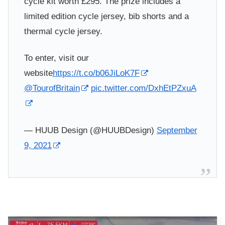
cycle kit worth £295. The prize includes a
limited edition cycle jersey, bib shorts and a
thermal cycle jersey.
To enter, visit our
website
https://t.co/b06JiLoK7F
@TourofBritain
pic.twitter.com/DxhEtPZxuA
— HUUB Design (@HUUBDesign)
September
9, 2021