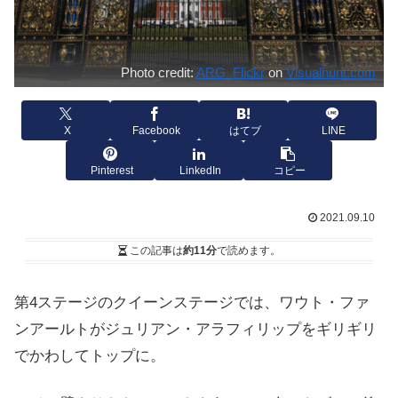
Photo credit:
ARG_Flickr
on
Visualhunt.com
X
Facebook
はてブ
LINE
Pinterest
LinkedIn
コピー
2021.09.10
この記事は
約11分
で読めます。
第4ステージのクイーンステージでは、ワウト・ファ
ンアールトがジュリアン・アラフィリップをギリギリ
でかわしてトップに。