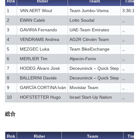
Rnk
Rider
Team
Time
1
VAN AERT Wout
Team Jumbo-Visma
3:36:17
2
EWAN Caleb
Lotto Soudal
,,
3
GAVIRIA Fernando
UAE-Team Emirates
,,
4
VENDRAME Andrea
AG2R Citroën Team
,,
5
MEZGEC Luka
Team BikeExchange
,,
6
MERLIER Tim
Alpecin-Fenix
,,
7
HODEG Álvaro José
Deceuninck – Quick Step
,,
8
BALLERINI Davide
Deceuninck – Quick Step
,,
9
GARCÍA CORTINA Iván
Movistar Team
,,
10
HOFSTETTER Hugo
Israel Start-Up Nation
,,
総合
Rnk
Rider
Team
Time