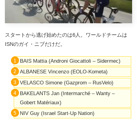
スタートから逃げ始めたのは6人。ワールドチームは
ISNのガイ・ニブだけだ。
BAIS
Mattia (Androni Giocattoli – Sidermec)
ALBANESE
Vincenzo (EOLO-Kometa)
VELASCO
Simone (Gazprom – RusVelo)
BAKELANTS
Jan (Intermarché – Wanty –
Gobert Matériaux)
NIV
Guy (Israel Start-Up Nation)