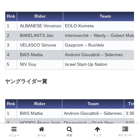
Rnk
Rider
Team
1
ALBANESE Vincenzo
EOLO-Kometa
2
BAKELANTS Jan
Intermarché – Wanty – Gobert Matéri
3
VELASCO Simone
Gazprom – RusVelo
4
BAIS Mattia
Androni Giocattoli – Sidermec
5
NIV Guy
Israel Start-Up Nation
ヤングライダー賞
Rnk
Rider
Team
Time
1
BAIS Mattia
Androni Giocattoli – Sidermec
3:36:1
2
HODEG Álvaro José
Deceuninck – Quick Step
0:02
3
KANTER Max
Team DSM
,,
メニュー
ホーム
検索
トップ
サイドバー