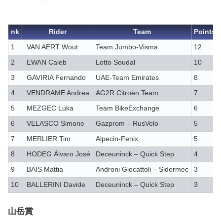
nk
Rider
Team
Points
1
VAN AERT Wout
Team Jumbo-Visma
12
2
EWAN Caleb
Lotto Soudal
10
3
GAVIRIA Fernando
UAE-Team Emirates
8
4
VENDRAME Andrea
AG2R Citroën Team
7
5
MEZGEC Luka
Team BikeExchange
6
6
VELASCO Simone
Gazprom – RusVelo
5
7
MERLIER Tim
Alpecin-Fenix
5
8
HODEG Álvaro José
Deceuninck – Quick Step
4
9
BAIS Mattia
Androni Giocattoli – Sidermec
3
10
BALLERINI Davide
Deceuninck – Quick Step
3
山岳賞