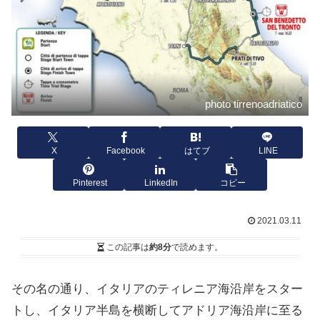
photo tirrenoadriatico
X
Facebook
はてブ
LINE
Pinterest
LinkedIn
コピー
2021.03.11
この記事は
約8分
で読めます。
その名の通り、イタリアのティレニア海沿岸をスター
トし、イタリア半島を横断してアドリア海沿岸に至る