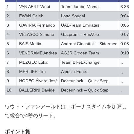
1
VAN AERT Wout
Team Jumbo-Visma
3:36:0
2
EWAN Caleb
Lotto Soudal
0:04
3
GAVIRIA Fernando
UAE-Team Emirates
0:06
4
VELASCO Simone
Gazprom – RusVelo
0:07
5
BAIS Mattia
Androni Giocattoli – Sidermec
0:08
6
VENDRAME Andrea
AG2R Citroën Team
0:10
7
MEZGEC Luka
Team BikeExchange
,,
8
MERLIER Tim
Alpecin-Fenix
,,
9
HODEG Álvaro José
Deceuninck – Quick Step
,,
10
BALLERINI Davide
Deceuninck – Quick Step
,
ワウト・ファンアールトは、ボーナスタイムを加算し
て総合で4秒のリード。
ポイント賞