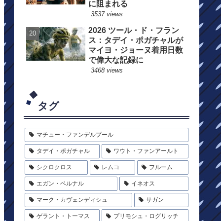
に阻まれる
3537 views
2026 ツール・ド・フラン
ス：タデイ・ポガチャルが
マイヨ・ジョーヌ着用日数
で偉大な記録に
3468 views
タグ
マチュー・ファンデルプール
タデイ・ポガチャル
ワウト・ファンアールト
シクロクロス
レムコ
フルーム
エガン・ベルナル
イネオス
マーク・カヴェンディシュ
サガン
ゲラント・トーマス
プリモシュ・ログリッチ