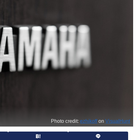
Photo credit:
ezhikoff
on
VisualHunt