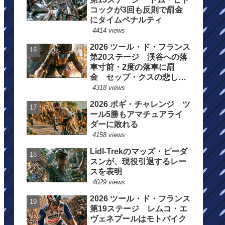
コックが3回も反則で罰金
にタイムペナルティ
4414 views
2026 ツール・ド・フランス
第20ステージ 渓谷への落
車寸前・2度の落車に罰
金 セップ・クスの悲しい
一日
4318 views
2026 ポギ・チャレンジ ツ
ール5勝もアマチュアライ
ダーに敗れる
4158 views
Lidl-Trekのマッズ・ピーダ
スンが、現役引退するレー
スを表明
4029 views
2026 ツール・ド・フランス
第19ステージ レムコ・エ
ヴェネプールはモトバイク