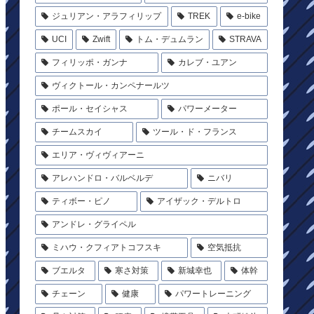
ジュリアン・アラフィリップ
TREK
e-bike
UCI
Zwift
トム・デュムラン
STRAVA
フィリッポ・ガンナ
カレブ・ユアン
ヴィクトール・カンペナールツ
ポール・セイシャス
パワーメーター
チームスカイ
ツール・ド・フランス
エリア・ヴィヴィアーニ
アレハンドロ・バルベルデ
ニバリ
ティボー・ピノ
アイザック・デルトロ
アンドレ・グライペル
ミハウ・クフィアトコフスキ
空気抵抗
ブエルタ
寒さ対策
新城幸也
体幹
チェーン
健康
パワートレーニング