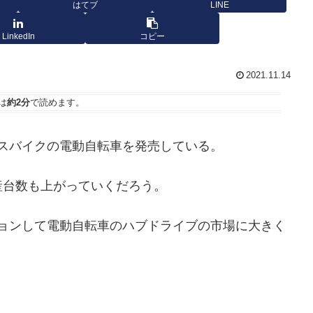
はてブ
LINE
LinkedIn
コピー
2021.11.14
は
約2分
で読めます。
クロスバイクの電動自転車を発売している。
産台数も上がっていくだろう。
レーションして電動自転車のハブドライブの市場に大きく