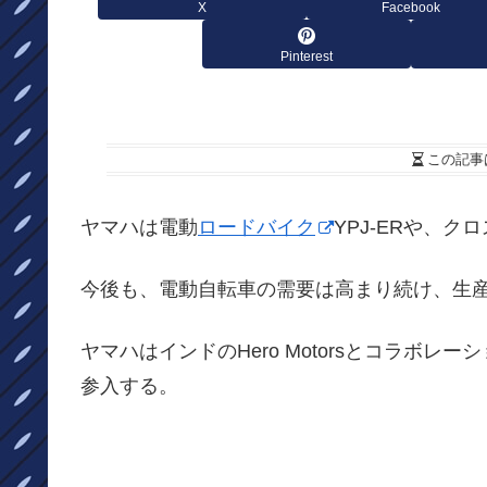
X
Facebook
Pinterest
この記事
ヤマハは電動
ロードバイク
YPJ-ERや、
今後も、電動自転車の需要は高まり続け、生
ヤマハはインドのHero Motorsとコラボ
参入する。