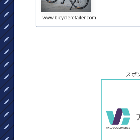
www.bicycleretailer.com
スポ