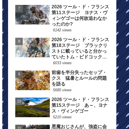
2026 ツール・ド・フランス
第11ステージ ヨナス・ヴ
ィンゲゴーは何故追わなか
ったのか?
6142 views
2026 ツール・ド・フランス
第18ステージ ブラックリ
ストに載っていると分かっ
ていたトム・ピドコックは
総合順位死守に
6033 views
前歯を半分失ったセップ・
クス 猛暑とルールの問題
を語る
5680 views
2026 ツール・ド・フランス
第15ステージ あ～、ヨナ
ス・ヴィンゲゴー
5210 views
悪魔おじさんが、強盗に会