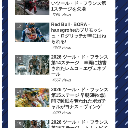
いツール・ド・フランス第
1ステージを欠場
5081 views
Red Bull - BORA -
hansgroheのプリモッシ
ュ・ログリッチが車にはね
られる!
4679 views
2026 ツール・ド・フランス
第14ステージ 車両に妨害
されたレムコ・エヴェネプ
ール
4667 views
2026 ツール・ド・フランス
第15ステージ 早朝5時の訪
問で睡眠を奪われたポガチ
ャルがヨナス・ヴィンゲゴ
ーの離脱を惜しむ
4490 views
2026 ツール・ド・フランス
第15ステージ トム・ピド