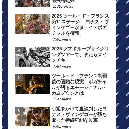
る失格処分
11357 views
2026 ツール・ド・フランス
第11ステージ ヨナス・ヴ
ィンゲゴーがタデイ・ポガ
チャルを擁護
7582 views
2026 グアドループサイクリ
ングツアーで、またも大イ
ンチキ
7357 views
ツール・ド・フランス制覇
後の過酷な現実 ポガチャ
ルが語るエモーショナル・
カムダウンとは
7147 views
引退をかけて直談判したヨ
ナス・ヴィンゲゴーが勝ち
取った持続可能な改革
6381 views