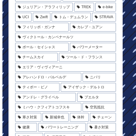
ジュリアン・アラフィリップ
TREK
e-bike
UCI
Zwift
トム・デュムラン
STRAVA
フィリッポ・ガンナ
カレブ・ユアン
ヴィクトール・カンペナールツ
ポール・セイシャス
パワーメーター
チームスカイ
ツール・ド・フランス
エリア・ヴィヴィアーニ
アレハンドロ・バルベルデ
ニバリ
ティボー・ピノ
アイザック・デルトロ
アンドレ・グライペル
ブエルタ
ミハウ・クフィアトコフスキ
空気抵抗
寒さ対策
新城幸也
体幹
チェーン
健康
パワートレーニング
暑さ対策