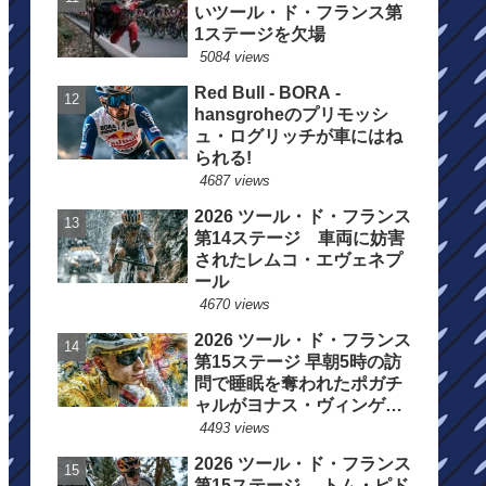
いツール・ド・フランス第
1ステージを欠場
5084 views
Red Bull - BORA -
hansgroheのプリモッシ
ュ・ログリッチが車にはね
られる!
4687 views
2026 ツール・ド・フランス
第14ステージ 車両に妨害
されたレムコ・エヴェネプ
ール
4670 views
2026 ツール・ド・フランス
第15ステージ 早朝5時の訪
問で睡眠を奪われたポガチ
ャルがヨナス・ヴィンゲゴ
ーの離脱を惜しむ
4493 views
2026 ツール・ド・フランス
第15ステージ トム・ピド