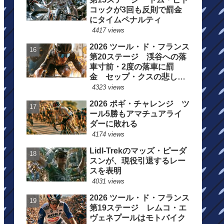
コックが3回も反則で罰金
にタイムペナルティ
4417 views
2026 ツール・ド・フランス
第20ステージ 渓谷への落
車寸前・2度の落車に罰
金 セップ・クスの悲しい
一日
4323 views
2026 ポギ・チャレンジ ツ
ール5勝もアマチュアライ
ダーに敗れる
4174 views
Lidl-Trekのマッズ・ピーダ
スンが、現役引退するレー
スを表明
4031 views
2026 ツール・ド・フランス
第19ステージ レムコ・エ
ヴェネプールはモトバイク