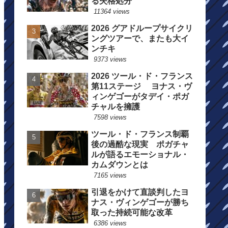
る失格処分
11364 views
2026 グアドループサイクリ
ングツアーで、またも大イ
ンチキ
9373 views
2026 ツール・ド・フランス
第11ステージ ヨナス・ヴ
ィンゲゴーがタデイ・ポガ
チャルを擁護
7598 views
ツール・ド・フランス制覇
後の過酷な現実 ポガチャ
ルが語るエモーショナル・
カムダウンとは
7165 views
引退をかけて直談判したヨ
ナス・ヴィンゲゴーが勝ち
取った持続可能な改革
6386 views