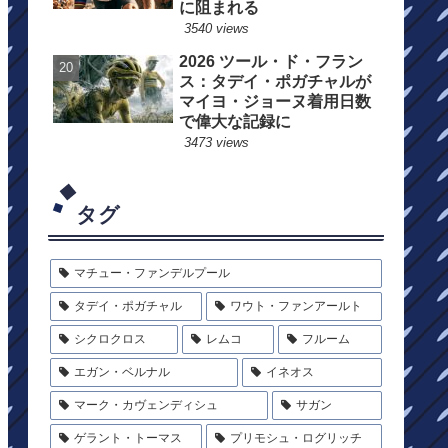
に阻まれる
3540 views
2026 ツール・ド・フラン
ス：タデイ・ポガチャルが
マイヨ・ジョーヌ着用日数
で偉大な記録に
3473 views
タグ
マチュー・ファンデルプール
タデイ・ポガチャル
ワウト・ファンアールト
シクロクロス
レムコ
フルーム
エガン・ベルナル
イネオス
マーク・カヴェンディシュ
サガン
ゲラント・トーマス
プリモシュ・ログリッチ