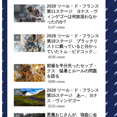
2026 ツール・ド・フランス
第11ステージ ヨナス・ヴ
ィンゲゴーは何故追わなか
ったのか?
6147 views
2026 ツール・ド・フランス
第18ステージ ブラックリ
ストに載っていると分かっ
ていたトム・ピドコックは
総合順位死守に
6038 views
前歯を半分失ったセップ・
クス 猛暑とルールの問題
を語る
5686 views
2026 ツール・ド・フランス
第15ステージ あ～、ヨナ
ス・ヴィンゲゴー
5216 views
悪魔おじさんが、強盗に会