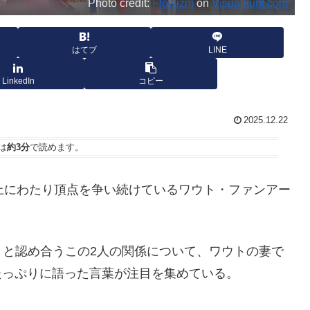
Photo credit:
Flowizm
on
Visualhunt.com
はてブ
LINE
LinkedIn
コピー
2025.12.22
は
約3分
で読めます。
上にわたり頂点を争い続けているワウト・ファンアー
」と認め合うこの2人の関係について、ワウトの妻で
ーモアたっぷりに語った言葉が注目を集めている。