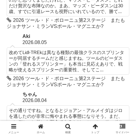
だけ贅沢な布陣なのか。まあ、マッズ・ピーダスンは30
歳、すでに引退レースも視野にいれているので、勝て...
2026 ツール・ド・ポローニュ第2ステージ またも
ジョナサン・ミランVSポール・マグニエか?
Aki
2026.08.05
改めてLidl-TREkは異なる種類の最強クラスのスプリンタ
ーが同居するチームだと感じますね。ツールのピーダス
ンの「登れるスプリンター」も本当に見応えありで、戦
略が使えるスプリンターの重要性、そしてこ...
2026 ツール・ド・ポローニュ第2ステージ またも
ジョナサン・ミランVSポール・マグニエか?
ちゃん
2026.08.04
その通りですね。となるとジョアン・アルメイダはジロ
を逃したのが非常に悔やまれる事態になりそう。まだ、
コンデション的にも万全であるかは、ツール・ド・ポロ
ーニュを見てからではないとわからないですね。
メニュー
ホーム
検索
トップ
サイドバー