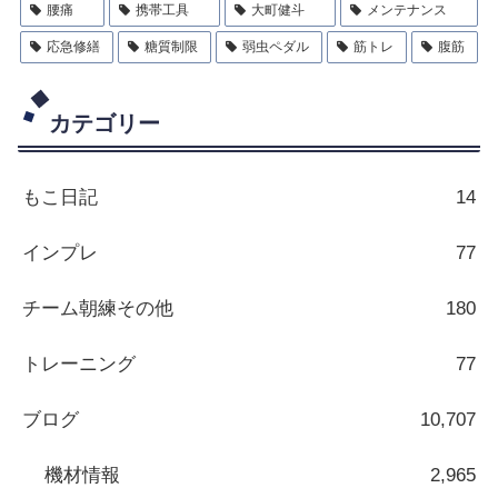
腰痛
携帯工具
大町健斗
メンテナンス
応急修繕
糖質制限
弱虫ペダル
筋トレ
腹筋
カテゴリー
もこ日記
14
インプレ
77
チーム朝練その他
180
トレーニング
77
ブログ
10,707
機材情報
2,965