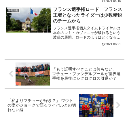
2021.04.16
ーム4勝目の勝利となっている。マイル
ズ・スコットソンのリードは3...
フランス選手権ロード フランス
海外情報
王者となったライダーは少数精鋭
のチームから
フランス選手権個人タイムトライヤルは
本命のレミ・カヴァニャが破れるという
波乱の展開。ロードのほうはどうなるだ
ろうか?フランス選手権ロード 242.9km
2021.06.21
距離は242.9km。昨年はブルターニュ地
方で夏場に237.9kmと長いレースだった
こと...
「もう証明すべきことは何もない」
マチュー・ファンデルプールが世界選
手権を最後にシクロクロス引退か？
「私よりマチューが好き？」 ワウト
の妻がジョークで語るライバルとの切
れない縁