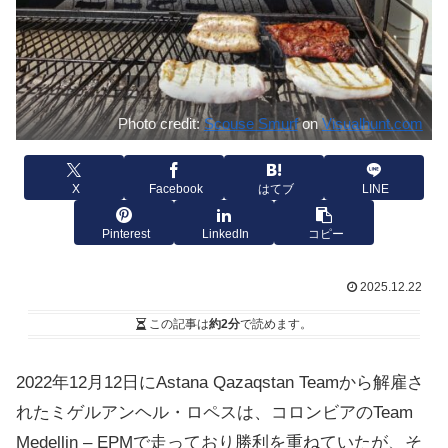
Photo credit:
Scouse Smurf
on
Visualhunt.com
X
Facebook
はてブ
LINE
Pinterest
LinkedIn
コピー
2025.12.22
この記事は
約2分
で読めます。
2022年12月12日にAstana Qazaqstan Teamから解雇さ
れたミゲルアンヘル・ロペスは、コロンビアのTeam
Medellin – EPMで走っており勝利を重ねていたが、そ