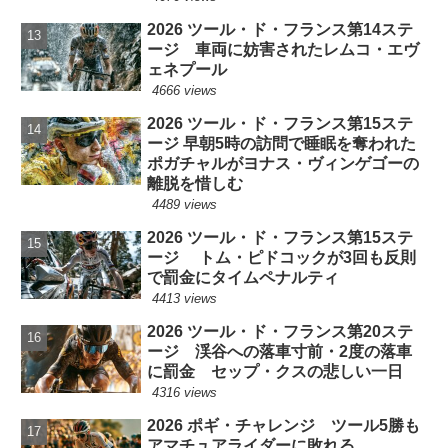
2026 ツール・ド・フランス第14ステ
ージ 車両に妨害されたレムコ・エヴ
ェネプール
4666 views
2026 ツール・ド・フランス第15ステ
ージ 早朝5時の訪問で睡眠を奪われた
ポガチャルがヨナス・ヴィンゲゴーの
離脱を惜しむ
4489 views
2026 ツール・ド・フランス第15ステ
ージ トム・ピドコックが3回も反則
で罰金にタイムペナルティ
4413 views
2026 ツール・ド・フランス第20ステ
ージ 渓谷への落車寸前・2度の落車
に罰金 セップ・クスの悲しい一日
4316 views
2026 ポギ・チャレンジ ツール5勝も
アマチュアライダーに敗れる