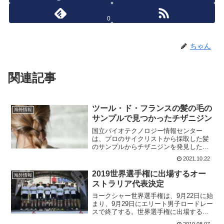
0
ちゃん
関連記事
ツール・ド・フランスの髪の毛の
海外情報
サンプルで見つかったチザニジン
国立バイオテクノロジー情報センター
は、プロのサイクリストから採取した髪
のサンプルからチザニジンを発見した。
ただ、どのチームでどのライダーである
2021.10.22
かということはわかっていない。7人の髪
の毛を採取し、そのうちの3人から検出さ
2019世界選手権に出場するオー
海外情報
れたという。この薬の使...
ストラリア代表決定
ヨークシャー世界選手権は、9月22日に始
まり、9月29日にエリート男子ロードレー
スで終了する。世界選手権に出場するオ
ーストラリア代表選手が決定した。ツー
2019.08.07