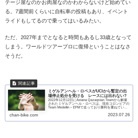
テージ屋なのかお肉屋なのかわからないけど始めてい
る。7週間前くらいに自転車の投稿もあり、イベント
ライドもしてるので乗ってはいるみたい。
ただ、2027年までとなると時間もあるし33歳となって
しまう。ワールドツアープロに復帰ということはなさ
そうだ。
ミゲルアンヘル・ロペスがUCIから暫定の出
場停止処分を受ける レースには出れない?
2022年12月12日にAstana Qazaqstan Teamから解雇
されたミゲルアンヘル・ロペスは、現在コロンビアの
Team Medellin – EPMで走っており勝利を重ねてい
る。ただ、ブエルタ・ア・サンファンを総合優勝して
2023.07.26
chan-bike.com
からは...