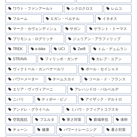
ワウト・ファンアールト
シクロクロス
レムコ
フルーム
エガン・ベルナル
イネオス
マーク・カヴェンディシュ
サガン
ゲラント・トーマス
プリモシュ・ログリッチ
ジュリアン・アラフィリップ
TREK
e-bike
UCI
Zwift
トム・デュムラン
STRAVA
フィリッポ・ガンナ
カレブ・ユアン
ヴィクトール・カンペナールツ
ポール・セイシャス
パワーメーター
チームスカイ
ツール・ド・フランス
エリア・ヴィヴィアーニ
アレハンドロ・バルベルデ
ニバリ
ティボー・ピノ
アイザック・デルトロ
アンドレ・グライペル
ミハウ・クフィアトコフスキ
空気抵抗
ブエルタ
寒さ対策
新城幸也
体幹
チェーン
健康
パワートレーニング
暑さ対策