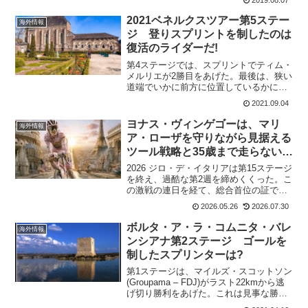
ル・ド・フランスで謎のリタイヤをした
ローハン・デニスも含まれている。 オー
2021ベネルクスツアー第5ステー
海外情報
ストラリア男子...
ジ 登りスプリントを制したのは
復活のライダーだ!
第4ステージでは、スプリントでティム・
メルリエが2勝目をあげた。最後は、狭い
道端でいかに前方に位置しているかによ
って勝負に絡めるかが決まる展開となっ
2021.09.04
た。第5ステージに先立ち、Deceuninck-
Quick-Stepのレムコ・エヴェネプール...
ヨナス・ヴィンゲゴーは、マリ
海外情報
ア・ローザを守りながら見据える
ツール戦略と35歳まで走らないこ
とを明言
2026 ジロ・デ・イタリアは第15ステージ
を終え、過酷な第2週を締めくくった。こ
の激戦の連日を経て、総合首位の証であ
るマリア・ローザを確固たるものにして
2026.05.26
2026.07.30
いるのがヨナス・ヴィンゲゴーだ。彼は
第14ステージでの圧倒的な走りで、総合2
ボルタ・ア・ラ・コムニタ・バレ
海外情報
位のアフォ...
ンシアナ第2ステージ ゴールを
制したスプリンターは?
第1ステージは、マイルズ・スコットソン
(Groupama – FDJ)がラスト22kmから逃
げ切り勝利をあげた。これは見事な勝
利。これはGroupama – FDJにとってはチ