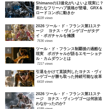
Shimanoの13速化がいよいよ現実に？
新たなフリーハブ規格が登場、GRX＆
ロードコンポに動きか
8228 views
2026 ツール・ド・フランス第11ステ
ージ ヨナス・ヴィンゲゴーがタデ
イ・ポガチャルを擁護
7636 views
ツール・ド・フランス制覇後の過酷な
現実 ポガチャルが語るエモーショナ
ル・カムダウンとは
7217 views
引退をかけて直談判したヨナス・ヴィ
ンゲゴーが勝ち取った持続可能な改革
6418 views
2026 ツール・ド・フランス第11ステ
ージ ヨナス・ヴィンゲゴーは何故追
わなかったのか?
6189 views