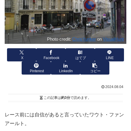
Photo credit:
ChrisYunker
on
VisualHunt
X
Facebook
はてブ
LINE
Pinterest
LinkedIn
コピー
2024.08.04
この記事は
約3分
で読めます。
レース前には自信があると言っていたワウト・ファン
アールト。