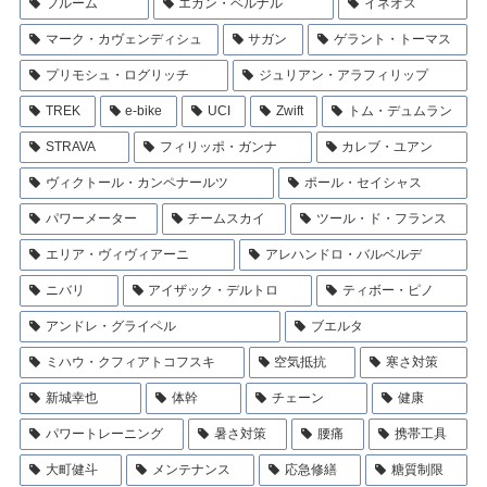
フルーム
エガン・ベルナル
イネオス
マーク・カヴェンディシュ
サガン
ゲラント・トーマス
プリモシュ・ログリッチ
ジュリアン・アラフィリップ
TREK
e-bike
UCI
Zwift
トム・デュムラン
STRAVA
フィリッポ・ガンナ
カレブ・ユアン
ヴィクトール・カンペナールツ
ポール・セイシャス
パワーメーター
チームスカイ
ツール・ド・フランス
エリア・ヴィヴィアーニ
アレハンドロ・バルベルデ
ニバリ
アイザック・デルトロ
ティボー・ピノ
アンドレ・グライペル
ブエルタ
ミハウ・クフィアトコフスキ
空気抵抗
寒さ対策
新城幸也
体幹
チェーン
健康
パワートレーニング
暑さ対策
腰痛
携帯工具
大町健斗
メンテナンス
応急修繕
糖質制限