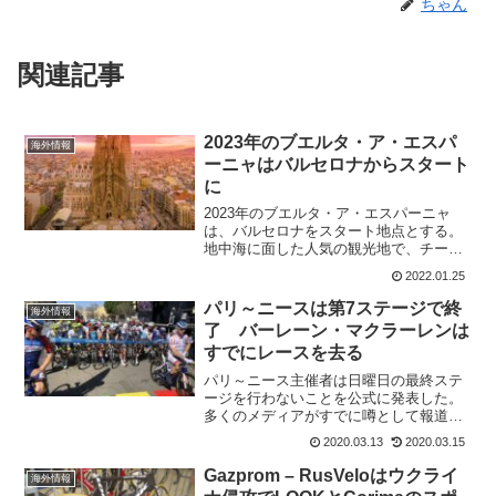
ちゃん
関連記事
2023年のブエルタ・ア・エスパ
海外情報
ーニャはバルセロナからスタート
に
2023年のブエルタ・ア・エスパーニャ
は、バルセロナをスタート地点とする。
地中海に面した人気の観光地で、チーム
タイムトライアルから始まる最初の2ステ
2022.01.25
ージが開催される予定。前回ブエルタが
バルセロナに来たのは2012年。バルセロ
パリ～ニースは第7ステージで終
海外情報
ナからスタートと...
了 バーレーン・マクラーレンは
すでにレースを去る
パリ～ニース主催者は日曜日の最終ステ
ージを行わないことを公式に発表した。
多くのメディアがすでに噂として報道し
ていたが、第8ステージはイタリアとの国
2020.03.13
2020.03.15
境からも近くニースは大都市なのでレー
スとなれば人が多く集まることは間違い
Gazprom – RusVeloはウクライ
海外情報
ない。そして、本日の第...