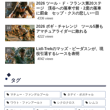
2026 ツール・ド・フランス第20ステ
ージ 渓谷への落車寸前・2度の落車
に罰金 セップ・クスの悲しい一日
4336 views
2026 ポギ・チャレンジ ツール5勝も
アマチュアライダーに敗れる
4222 views
Lidl-Trekのマッズ・ピーダスンが、現
役引退するレースを表明
4042 views
タグ
マチュー・ファンデルプール
タデイ・ポガチャル
ワウト・ファンアールト
シクロクロス
レムコ