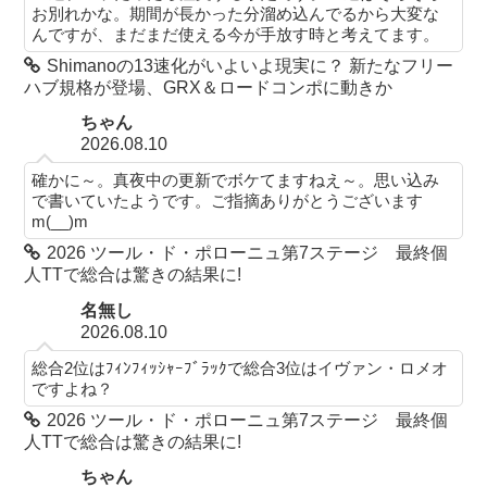
お別れかな。期間が長かった分溜め込んでるから大変な
んですが、まだまだ使える今が手放す時と考えてます。
Shimanoの13速化がいよいよ現実に？ 新たなフリー
ハブ規格が登場、GRX＆ロードコンポに動きか
ちゃん
2026.08.10
確かに～。真夜中の更新でボケてますねえ～。思い込み
で書いていたようです。ご指摘ありがとうございます
m(__)m
2026 ツール・ド・ポローニュ第7ステージ 最終個
人TTで総合は驚きの結果に!
名無し
2026.08.10
総合2位はﾌｨﾝﾌｨｯｼｬｰﾌﾞﾗｯｸで総合3位はイヴァン・ロメオ
ですよね？
2026 ツール・ド・ポローニュ第7ステージ 最終個
人TTで総合は驚きの結果に!
ちゃん