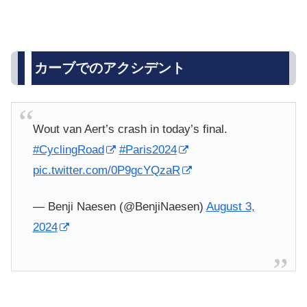
カーブでのアクシデント
Wout van Aert’s crash in today’s final.
#CyclingRoad
#Paris2024
pic.twitter.com/0P9gcYQzaR
— Benji Naesen (@BenjiNaesen)
August 3,
2024