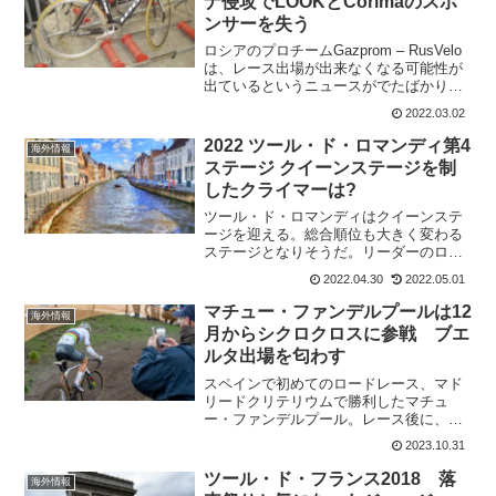
ナ侵攻でLOOKとCorimaのスポ
ンサーを失う
ロシアのプロチームGazprom – RusVelo
は、レース出場が出来なくなる可能性が
出ているというニュースがでたばかり。
今度は、チームにバイクを提供する
2022.03.02
LOOKとホイールを提供するCORIMAが
相次いでスポンサーから降りることを発
2022 ツール・ド・ロマンディ第4
海外情報
表した...
ステージ クイーンステージを制
したクライマーは?
ツール・ド・ロマンディはクイーンステ
ージを迎える。総合順位も大きく変わる
ステージとなりそうだ。リーダーのロー
ハン・デニスは、大崩れしなければ最終
2022.04.30
2022.05.01
日の個人タイムトライヤルがあるので総
合優勝の可能性は高い。当然、他のクラ
マチュー・ファンデルプールは12
海外情報
マーと共にゴール出来れば...
月からシクロクロスに参戦 ブエ
ルタ出場を匂わす
スペインで初めてのロードレース、マド
リードクリテリウムで勝利したマチュ
ー・ファンデルプール。レース後に、ス
ペインのファン向けかもしれないけれ
2023.10.31
ど、ブエルタに出場する可能性があるこ
とを示唆している。シクロクロスは12本
ツール・ド・フランス2018 落
海外情報
～15本 この投稿...