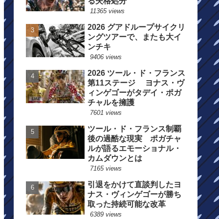
る失格処分
11365 views
2026 グアドループサイクリ
ングツアーで、またも大イ
ンチキ
9406 views
2026 ツール・ド・フランス
第11ステージ ヨナス・ヴ
ィンゲゴーがタデイ・ポガ
チャルを擁護
7601 views
ツール・ド・フランス制覇
後の過酷な現実 ポガチャ
ルが語るエモーショナル・
カムダウンとは
7165 views
引退をかけて直談判したヨ
ナス・ヴィンゲゴーが勝ち
取った持続可能な改革
6389 views