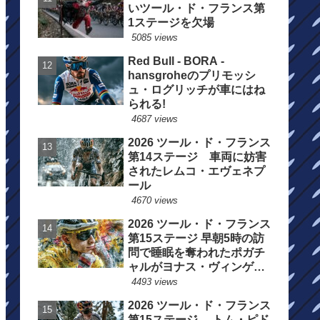
いツール・ド・フランス第
1ステージを欠場
5085 views
Red Bull - BORA -
hansgroheのプリモッシ
ュ・ログリッチが車にはね
られる!
4687 views
2026 ツール・ド・フランス
第14ステージ 車両に妨害
されたレムコ・エヴェネプ
ール
4670 views
2026 ツール・ド・フランス
第15ステージ 早朝5時の訪
問で睡眠を奪われたポガチ
ャルがヨナス・ヴィンゲゴ
ーの離脱を惜しむ
4493 views
2026 ツール・ド・フランス
第15ステージ トム・ピド