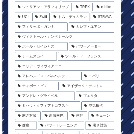
ジュリアン・アラフィリップ
TREK
e-bike
UCI
Zwift
トム・デュムラン
STRAVA
フィリッポ・ガンナ
カレブ・ユアン
ヴィクトール・カンペナールツ
ポール・セイシャス
パワーメーター
チームスカイ
ツール・ド・フランス
エリア・ヴィヴィアーニ
アレハンドロ・バルベルデ
ニバリ
ティボー・ピノ
アイザック・デルトロ
アンドレ・グライペル
ブエルタ
ミハウ・クフィアトコフスキ
空気抵抗
寒さ対策
新城幸也
体幹
チェーン
健康
パワートレーニング
暑さ対策