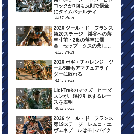
コックが3回も反則で罰金
にタイムペナルティ
4417 views
2026 ツール・ド・フランス
第20ステージ 渓谷への落
車寸前・2度の落車に罰
金 セップ・クスの悲しい
一日
4323 views
2026 ポギ・チャレンジ ツ
ール5勝もアマチュアライ
ダーに敗れる
4175 views
Lidl-Trekのマッズ・ピーダ
スンが、現役引退するレー
スを表明
4032 views
2026 ツール・ド・フランス
第19ステージ レムコ・エ
ヴェネプールはモトバイク