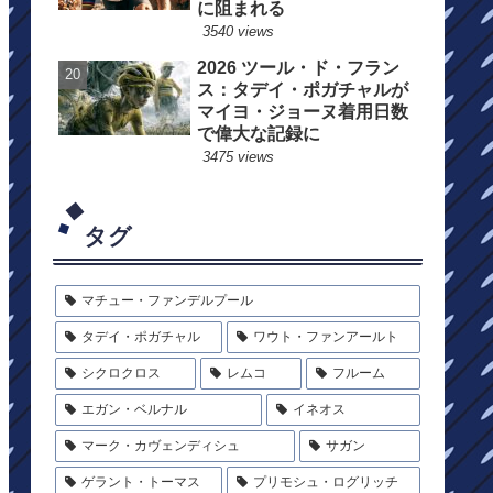
に阻まれる
3540 views
2026 ツール・ド・フラン
ス：タデイ・ポガチャルが
マイヨ・ジョーヌ着用日数
で偉大な記録に
3475 views
タグ
マチュー・ファンデルプール
タデイ・ポガチャル
ワウト・ファンアールト
シクロクロス
レムコ
フルーム
エガン・ベルナル
イネオス
マーク・カヴェンディシュ
サガン
ゲラント・トーマス
プリモシュ・ログリッチ