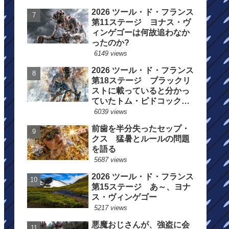
2026 ツール・ド・フランス
第11ステージ ヨナス・ヴ
ィンゲゴーは何故追わなか
ったのか?
6149 views
2026 ツール・ド・フランス
第18ステージ ブラックリ
ストに載っていると分かっ
ていたトム・ピドコックは
総合順位死守に
6039 views
前歯を半分失ったセップ・
クス 猛暑とルールの問題
を語る
5687 views
2026 ツール・ド・フランス
第15ステージ あ～、ヨナ
ス・ヴィンゲゴー
5217 views
悪魔おじさんが、強盗に会