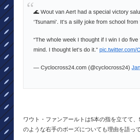
🌊 Wout van Aert had a special victory salut
‘Tsunami’. It’s a silly joke from school from
“The whole week I thought if I win I do fiv
mind. I thought let’s do it.”
pic.twitter.co
— Cyclocross24.com (@cyclocross24)
Jan
ワウト・ファンアールトは5本の指を立てて、
のような右手のボーズについても理由を語っ