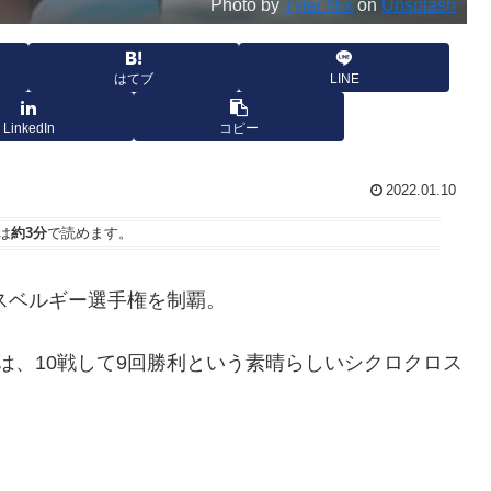
Photo by
Tyler Nix
on
Unsplash
はてブ
LINE
LinkedIn
コピー
2022.01.10
は
約3分
で読めます。
ロスベルギー選手権を制覇。
は、10戦して9回勝利という素晴らしいシクロクロス