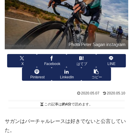
Photo Peter Sagan instagram
X
Facebook
はてブ
LINE
Pinterest
LinkedIn
コピー
2020.05.07
2020.05.10
この記事は
約4分
で読めます。
サガンはバーチャルレースは好きでないと公言してい
た。