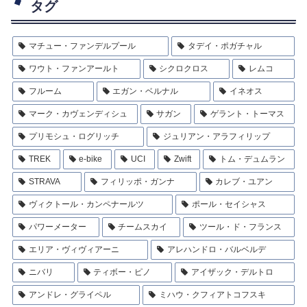
タグ
マチュー・ファンデルプール
タデイ・ポガチャル
ワウト・ファンアールト
シクロクロス
レムコ
フルーム
エガン・ベルナル
イネオス
マーク・カヴェンディシュ
サガン
ゲラント・トーマス
プリモシュ・ログリッチ
ジュリアン・アラフィリップ
TREK
e-bike
UCI
Zwift
トム・デュムラン
STRAVA
フィリッポ・ガンナ
カレブ・ユアン
ヴィクトール・カンペナールツ
ポール・セイシャス
パワーメーター
チームスカイ
ツール・ド・フランス
エリア・ヴィヴィアーニ
アレハンドロ・バルベルデ
ニバリ
ティボー・ピノ
アイザック・デルトロ
アンドレ・グライペル
ミハウ・クフィアトコフスキ