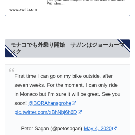
With struc...
www.zwift.com
モナコでも外乗り開始 サガンはジョーカーマ
スク
First time I can go on my bike outside, after
seven weeks. For the moment, I can only ride
in Monaco but I’m sure it will be great. See you
soon!
@BORAhansgrohe
pic.twitter.com/xBhNbj6h6D
— Peter Sagan (@petosagan)
May 4, 2020