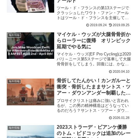
アールト
ツール・ド・フランスの第13ステージで
クラッシュしたワウト・ファン・アール
トはツール・ド・フランスを主催してい
るASOに対して補償を求める可能性があ
2019.09.24
2019.09.25
る。クラッシュにより、大腿部と股関節
の筋肉を修復する手術を2回も受けている
マイケル・ウッズが大腿骨骨折か
海外情報
ファン・アールト。...
らローラーに復帰 オリンピック
延期でやる気に
マイケル・ウッズ(EF Pro Cycling)は2020
パリ～ニース第5ステージで落車して大腿
骨骨折をしてしまう。回復には、かなり
時間がかかると思われていたが、ローラ
2020.04.10
ーを開始している。Zwiftにも乗っている
が、ちょっと痛々しい。オリンピ...
骨折してたんかい！カンガルーと
海外情報
衝突・骨折したままサントス・ツ
アー・ダウンアンダー制覇したジ
ェイ・ヴァインが手術
プロサイクリストは痛みに強いと言われ
るが、この男の精神構造はどうなってい
るのだろう？サントス・ツアー・ダウン
アンダーで見事総合優勝を果たしたジェ
2026.01.28
イ・ヴァイン。実はカンガルー乱入事故
で、骨折したまま走っていたことが判明
2023ストラーデ・ビアンケ優勝
海外情報
した。野生動物のタックル...
のトム・ピドコックは追加のレー