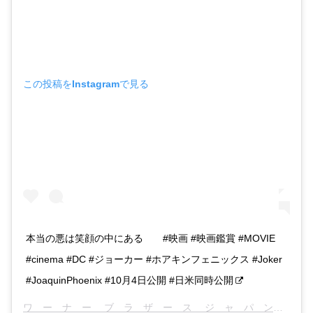
この投稿をInstagramで見る
本当の悪は笑顔の中にある⠀ ⠀ #映画 #映画鑑賞 #MOVIE
#cinema #DC #ジョーカー #ホアキンフェニックス #Joker
#JoaquinPhoenix #10月4日公開 #日米同時公開
ワ ー ナ ー ブ ラ ザ ー ス ジ ャ パ ン
(@war