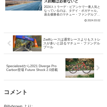
ス距離は必要ないと
2024ストラーデ・ビアンケで一番人気と
なっているのは、タデイ・ポガチャル。
過去優勝者のマチュー・ファンデルプー
ル、ワウト・ファンアールトがいないの
2024.03.02
だから、当然優勝候補の一人に入ってい
る。しかし、忘れてはいけないのは、前
年優勝のトム・ピドコ...
Zwiftレースは通常レースよりもストレ
スが多いと語るマチュー・ファンデル
プール
Specializedから2021 Diverge Pro
Carbon登場 Future Shock 2.0搭載
コメント
Billybrown
より: