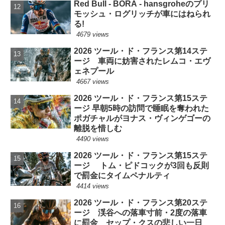
Red Bull - BORA - hansgroheのプリ
モッシュ・ログリッチが車にはねられ
る!
4679 views
2026 ツール・ド・フランス第14ステ
ージ 車両に妨害されたレムコ・エヴ
ェネプール
4667 views
2026 ツール・ド・フランス第15ステ
ージ 早朝5時の訪問で睡眠を奪われた
ポガチャルがヨナス・ヴィンゲゴーの
離脱を惜しむ
4490 views
2026 ツール・ド・フランス第15ステ
ージ トム・ピドコックが3回も反則
で罰金にタイムペナルティ
4414 views
2026 ツール・ド・フランス第20ステ
ージ 渓谷への落車寸前・2度の落車
に罰金 セップ・クスの悲しい一日