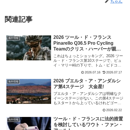
ちゃん
関連記事
2026 ツール・ド・フランス
海外情報
Pinarello Q36.5 Pro Cycling
Teamのクリス・ハーパーが親指
の一部を失う
これはちょっとショッキング。2026 ツー
ル・ド・フランス第10ステージで、ピュ
イ・マリー峠の下りで、トム・ピドコッ
クが落車。同じ場所でチームメイトのク
2026.07.16
2026.07.17
リス・ハーパーも落車したのだけど、親
指を負傷してリタイヤ。その夜に手術し
2026 ブエルタ・ア・アンダルシ
海外情報
ている。クリス・...
ア第4ステージ 大金星!
ブエルタ・ア・アンダルシアは明確なク
イーンステージがない。この第4ステージ
もスタートから上っているけれどゴール
までが遠い。ここは逃げに頑張ってもら
2026.02.22
いたいところだ。第4ステージ モントロ
～ポソブランコ 166kmスタートから上
ツール・ド・フランスに法的措置
海外情報
るけれど、勾配...
を検討しているワウト・ファン・