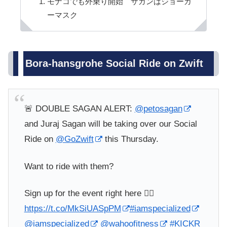
モナコでも外乗り開始 サガンはジョーカ
ーマスク
Bora-hansgrohe Social Ride on Zwift
🚨 DOUBLE SAGAN ALERT:
@petosagan
and Juraj Sagan will be taking over our Social
Ride on
@GoZwift
this Thursday.
Want to ride with them?
Sign up for the event right here 👉🏻
https://t.co/MkSiUASpPM
#iamspecialized
@iamspecialized
@wahoofitness
#KICKR