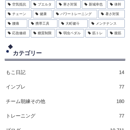
空気抵抗
ブエルタ
寒さ対策
新城幸也
体幹
チェーン
健康
パワートレーニング
暑さ対策
腰痛
携帯工具
大町健斗
メンテナンス
応急修繕
糖質制限
弱虫ペダル
筋トレ
腹筋
カテゴリー
もこ日記
14
インプレ
77
チーム朝練その他
180
トレーニング
77