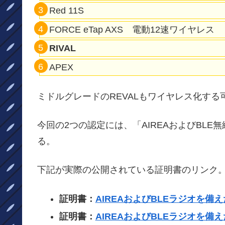
Red 11S
FORCE eTap AXS 電動12速ワイヤレス
RIVAL
APEX
ミドルグレードのREVALもワイヤレス化す
今回の2つの認定には、「AIREAおよびBL
る。
下記が実際の公開されている証明書のリンク
証明書：
AIREAおよびBLEラジオを備
証明書：
AIREAおよびBLEラジオを備