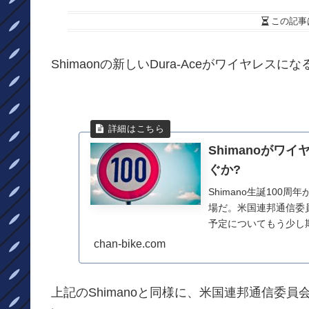
この記事
Shimaonの新しいDura-Aceがワイヤレ
Shimanoがワイ
ぐか?
Shimano生誕100
場だ。米国連邦通信委
予定についてもう少し
後6...
chan-bike.com
上記のShimanoと同様に、米国連邦通信委員