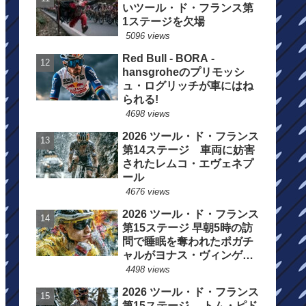
いツール・ド・フランス第
1ステージを欠場
5096 views
Red Bull - BORA -
hansgroheのプリモッシ
ュ・ログリッチが車にはね
られる!
4698 views
2026 ツール・ド・フランス
第14ステージ 車両に妨害
されたレムコ・エヴェネプ
ール
4676 views
2026 ツール・ド・フランス
第15ステージ 早朝5時の訪
問で睡眠を奪われたポガチ
ャルがヨナス・ヴィンゲゴ
ーの離脱を惜しむ
4498 views
2026 ツール・ド・フランス
第15ステージ トム・ピド