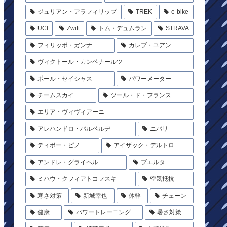
ジュリアン・アラフィリップ
TREK
e-bike
UCI
Zwift
トム・デュムラン
STRAVA
フィリッポ・ガンナ
カレブ・ユアン
ヴィクトール・カンペナールツ
ポール・セイシャス
パワーメーター
チームスカイ
ツール・ド・フランス
エリア・ヴィヴィアーニ
アレハンドロ・バルベルデ
ニバリ
ティボー・ピノ
アイザック・デルトロ
アンドレ・グライペル
ブエルタ
ミハウ・クフィアトコフスキ
空気抵抗
寒さ対策
新城幸也
体幹
チェーン
健康
パワートレーニング
暑さ対策