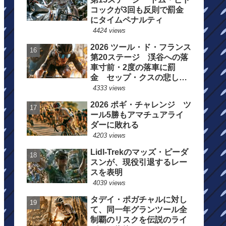
コックが3回も反則で罰金
にタイムペナルティ
4424 views
2026 ツール・ド・フランス
第20ステージ 渓谷への落
車寸前・2度の落車に罰
金 セップ・クスの悲しい
一日
4333 views
2026 ポギ・チャレンジ ツ
ール5勝もアマチュアライ
ダーに敗れる
4203 views
Lidl-Trekのマッズ・ピーダ
スンが、現役引退するレー
スを表明
4039 views
タデイ・ポガチャルに対し
て、同一年グランツール全
制覇のリスクを伝説のライ