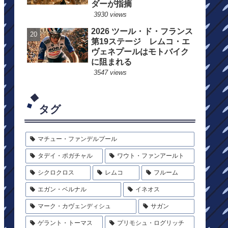
ダーが指摘
3930 views
2026 ツール・ド・フランス
第19ステージ レムコ・エ
ヴェネプールはモトバイク
に阻まれる
3547 views
タグ
マチュー・ファンデルプール
タデイ・ポガチャル
ワウト・ファンアールト
シクロクロス
レムコ
フルーム
エガン・ベルナル
イネオス
マーク・カヴェンディシュ
サガン
ゲラント・トーマス
プリモシュ・ログリッチ