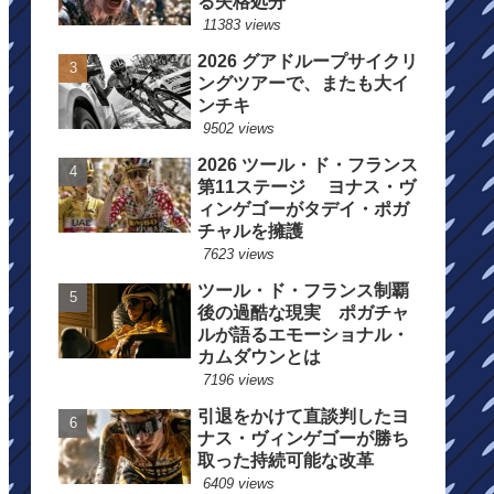
る失格処分
11383 views
2026 グアドループサイクリ
ングツアーで、またも大イ
ンチキ
9502 views
2026 ツール・ド・フランス
第11ステージ ヨナス・ヴ
ィンゲゴーがタデイ・ポガ
チャルを擁護
7623 views
ツール・ド・フランス制覇
後の過酷な現実 ポガチャ
ルが語るエモーショナル・
カムダウンとは
7196 views
引退をかけて直談判したヨ
ナス・ヴィンゲゴーが勝ち
取った持続可能な改革
6409 views