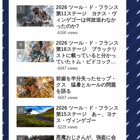
2026 ツール・ド・フランス
第11ステージ ヨナス・ヴ
ィンゲゴーは何故追わなか
ったのか?
6166 views
2026 ツール・ド・フランス
第18ステージ ブラックリ
ストに載っていると分かっ
ていたトム・ピドコックは
総合順位死守に
6047 views
前歯を半分失ったセップ・
クス 猛暑とルールの問題
を語る
5697 views
2026 ツール・ド・フランス
第15ステージ あ～、ヨナ
ス・ヴィンゲゴー
5225 views
悪魔おじさんが、強盗に会