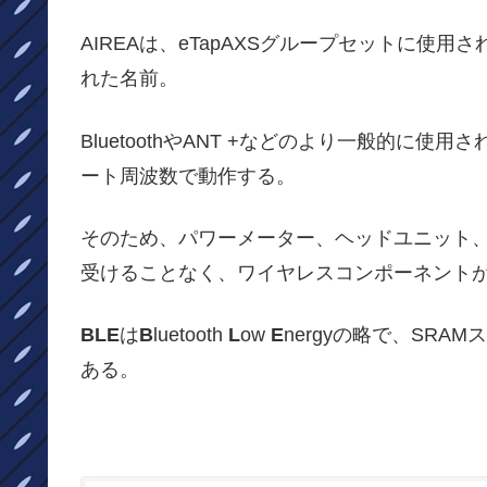
AIREAは、eTapAXSグループセットに使
れた名前。
BluetoothやANT +などのより一般的に
ート周波数で動作する。
そのため、パワーメーター、ヘッドユニット
受けることなく、ワイヤレスコンポーネント
BLE
は
B
luetooth
L
ow
E
nergyの略で、SR
ある。