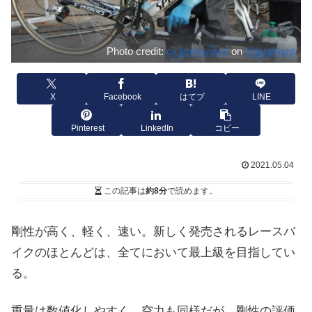
Photo credit:
ciclismovavel
on
VisualHunt
X
Facebook
はてブ
LINE
Pinterest
LinkedIn
コピー
2021.05.04
この記事は
約8分
で読めます。
剛性が高く、軽く、速い。新しく発売されるレースバ
イクのほとんどは、全てにおいて最上級を目指してい
る。
重量は数値化しやすく、空力も同様だが、剛性の評価