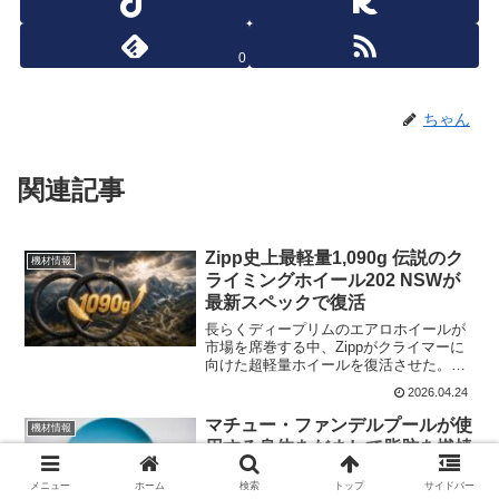
0
ちゃん
関連記事
Zipp史上最軽量1,090g 伝説のク
機材情報
ライミングホイール202 NSWが
最新スペックで復活
長らくディープリムのエアロホイールが
市場を席巻する中、Zippがクライマーに
向けた超軽量ホイールを復活させた。同
社史上最軽量となる前後セット重量
2026.04.24
1,090gのディスクブレーキ専用モデル202
NSWだ。かつてリムブレーキ時代の名作
マチュー・ファンデルプールが使
機材情報
として名を...
用する身体をだまして脂肪を燃焼
させる4Gold LiFT
メニュー
ホーム
検索
トップ
サイドバー
マチュー・ファンデルプールと共同設立